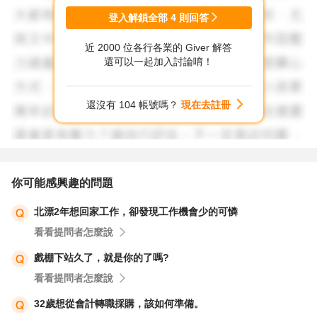
課，重復。
登入解鎖全部
4
則回答
5 完成十家前，您應取得offer，這次別挑，有就去上班。39
近 2000 位各行各業的 Giver 解答
歲。
還可以一起加入討論唷！
6 祝福您。
還沒有 104 帳號嗎？
現在去註冊
你可能感興趣的問題
北漂2年想回家工作，卻發現工作機會少的可憐
看看提問者怎麼說
戲棚下站久了，就是你的了嗎?
看看提問者怎麼說
32歲想從會計轉職採購，該如何準備。