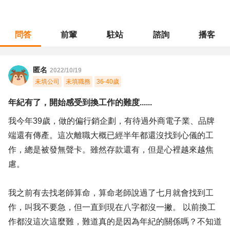
問答
前輩
駐站
諮詢
播客
職涯診所
/
行銷廣告
/
年紀有了，開始感受到換工作的難度......
匿名
2022/10/19
未填公司
未填職務
36-40歲
年紀有了，開始感受到換工作的難度......
我今年39歲，做的偏行銷企劃，有待過外商電子業、品牌
端還有傳產。這次離職大概已經半年都還沒找到心儀的工
作，總是被發無聲卡。雖然存款還有，但是心裡越來越焦
慮。
我之前有去找老師算命，算命老師說過了七月就會找到工
作，叫我不要急，但一直到現在八字都沒一撇。 以前換工
作都沒這次這麼難，難道真的是因為年紀的關係嗎？不知道