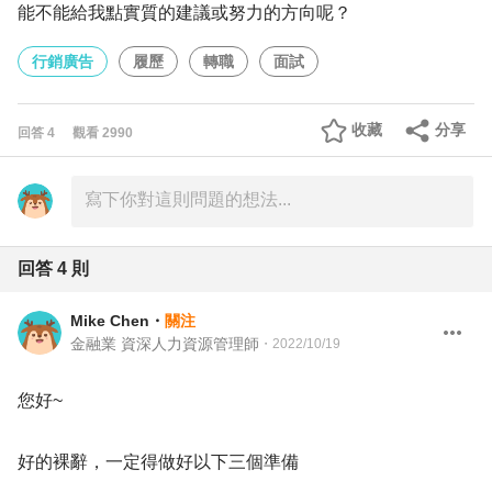
能不能給我點實質的建議或努力的方向呢？
行銷廣告
履歷
轉職
面試
收藏
分享
回答
4
觀看
2990
回答
4
則
Mike Chen
・
關注
金融業 資深人力資源管理師
・
2022/10/19
您好~
好的裸辭，一定得做好以下三個準備