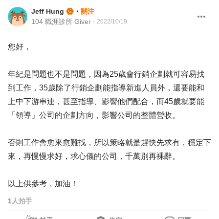
Jeff Hung
・
關注
104 職涯診所 Giver
・
2022/10/19
您好，
年紀是問題也不是問題，因為25歲會行銷企劃就可容易找
到工作，35歲除了行銷企劃能指導新進人員外，還要能和
上中下游串連，甚至指導、影響他們配合，而45歲就要能
「領導」公司的企劃方向，影響公司的整體營收。
否則工作會愈來愈難找，所以策略就是趕快先求有，穩定下
來，再慢慢求好，求心儀的公司，千萬別再裸辭。
以上供參考，加油！
1
人拍手