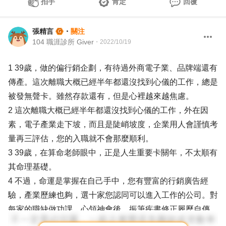
拍手
肯定
回覆
張精言
・
關注
104 職涯診所 Giver
・
2022/10/19
1 39歲，做的偏行銷企劃，有待過外商電子業、品牌端還有
傳產。這次離職大概已經半年都還沒找到心儀的工作，總是
被發無聲卡。雖然存款還有，但是心裡越來越焦慮。
2 這次離職大概已經半年都還沒找到心儀的工作，外在因
素，電子產業走下坡，而且是陡峭坡度，企業用人會謹慎考
量再三評估，您的入職就不會那麼順利。
3 39歲，在算命老師眼中，正是人生重要卡關年，不太順有
其命理基礎。
4 不過，命運是掌握在自己手中，您有豐富的行銷廣告經
驗，產業歷練也夠，選十家您認同可以進入工作的公司。對
每家的職缺做功課，心領神會後，振筆疾書修正履歷自傳，
客制化針對職缺的履歷自傳，完成看過寄出。做第二家功