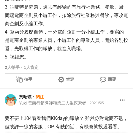
3. 往哪轉是問題，過去有經驗的有旅行社業務、餐飲、廠
商端電商企劃及小編工作，扣除旅行社業務與餐飲，專攻電
商企劃及小編工作。
4. 寫兩分履歷自傳，一分電商企劃一分小編工作，要寫的
是電商企劃的專業人員，小編工作的專業人員，開始各別投
遞，先取得工作的職缺，就進入職場。
5. 祝福您。
2
人拍手
・
1
人肯定
拍手
肯定
回覆
黃昭瑛
・
關注
Yuki 電商行銷導師和第二人生探索者
・
2021/5/5
要不要上104看看我們KKday的職缺？ 雖然你對電商不熟，
但或許一線的客服，OP 有缺的話，有機會就投遞看看。