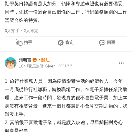
勤學英日韓語會是大加分，領隊和導遊執照也有必要備妥。
同時，先找一份適合自己個性的工作，行銷業務類別的工作
蠻契合妳的特質。
3
人拍手
・
2
人肯定
拍手
肯定
回覆
張精言
・
關注
104 職涯診所 Giver
・
2021/5/5
1. 旅行社業務人員，因為疫情影響生活的經濟收入，今年
一月底從旅行社離職，轉換職場工作。在電子業擔任業務助
理，進來工作一段時間，發現真的很不喜歡電子業，加上本
身沒有相關背景，進來一個月都還是不會算交期之類的，我
還沒上手。
2. 真的很不喜歡電子業，就是誤入歧途，早早離開對身心
健康是好事。