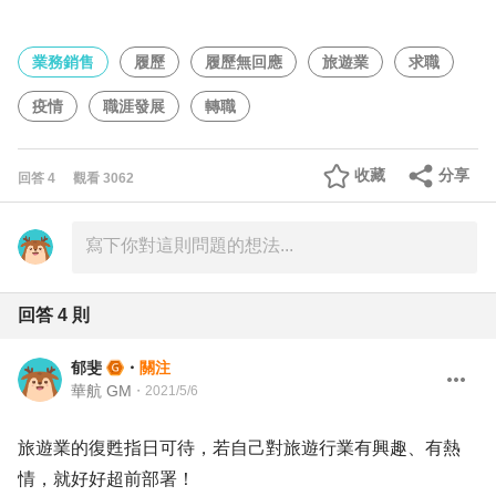
業務銷售
履歷
履歷無回應
旅遊業
求職
疫情
職涯發展
轉職
收藏
分享
回答
4
觀看
3062
回答
4
則
郁斐
・
關注
華航 GM
・
2021/5/6
旅遊業的復甦指日可待，若自己對旅遊行業有興趣、有熱
情，就好好超前部署！