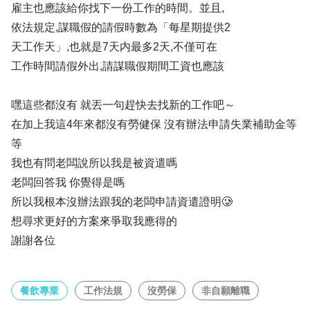
雇主也應該給你找下一份工作的時間。並且,
依法規定,謀職假的請假時數為「每星期提供2
天工作天」,也就是7天内最多2天,不僅可在
工作時間請假外出,請謀職假期間工資也應該
嘿這些都沒有 就丟一句趕快去找新的工作吧～
在加上我這4年來都沒有勞健保 沒有辦法申請失業補助金等
等
我也有問老闆說所以我是被資遣嗎
老闆回答我 你覺得是嗎
所以我根本沒辦法跟我的老闆申請資遣證明🥲
想尋求更好的方案來爭取我應得的
謝謝各位
餐飲專業
工作法規
沒勞保
非自願離職