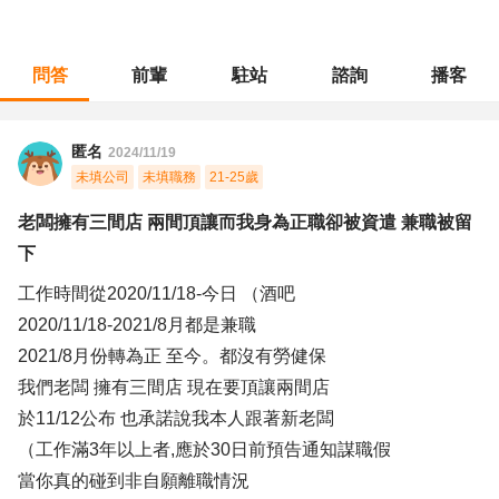
問答
前輩
駐站
諮詢
播客
職涯診所
/
餐飲專業
/
老闆擁有三間店 兩間頂讓而我身為正職卻被資遣 兼職被留下
匿名
2024/11/19
未填公司
未填職務
21-25歲
老闆擁有三間店 兩間頂讓而我身為正職卻被資遣 兼職被留
下
工作時間從2020/11/18-今日 （酒吧
2020/11/18-2021/8月都是兼職
2021/8月份轉為正 至今。都沒有勞健保
我們老闆 擁有三間店 現在要頂讓兩間店
於11/12公布 也承諾說我本人跟著新老闆
（工作滿3年以上者,應於30日前預告通知謀職假
當你真的碰到非自願離職情況