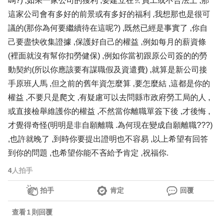
嗎?) ,如果一家公司的獲利 ,要建立在ㄠ員工或不合法上 ,那
這家公司會有多好的前景或有多好的福利 ,我想那也是很可
議的(那你為何要繼續待在這呢?) ,既然已經是事實了 ,你自
己要盡快收集證據 ,保護好自己的權益 ,例如每月的薪資條
(裡面就沒有幫你扣勞健保) ,例如你當初跟原公司簽的的勞
動契約(所以你應該要有謀職假及資遣費) ,就算是新公司接
手原班人馬 ,但之前的舊年資怎麼算 ,要怎麼結 ,這都是你的
權益 ,不要只是爬文 ,有疑慮可以去問縣市政府勞工局的人 ,
或直接檢舉維護你的權益 ,不然當你離職單簽下後 ,才後悔 ,
才覺得奇怪(明明是非自願離職 .為何現在變成自願離職???)
,也許就晚了 ,到時你要提出證明也不容易 ,以上希望有回答
到你的問題 ,也希望你能不吝給予肯定 ,祝福你.
4
人拍手
拍手
肯定
回覆
查看
1
則回覆