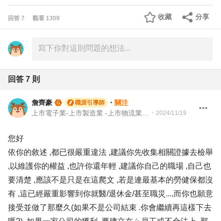
收藏
分享
回答
7
觀看
1309
回答
7
則
詹齊豪
・
關注
職涯引導師
上市電子業-上市製造業 -上市物流業 -上市餐飲服務業 104 Giver 職涯引導師 第003202410005號
・
2024/11/19
您好
依你的敘述 ,都已很嚴重違法 ,建議你先收集相關證據去檢舉
,以維護你的權益 ,也許你還年輕 ,建議你自己的職場 ,自己也
要清楚 ,應該不是只是在這爬文 ,若是連最基本的勞健保都沒
有 ,這已經嚴重影響到你就醫/退休金/甚至職災...,而你也願意
接受並做了那麼久(如果不是公司結束 .你會繼續再這樣下去