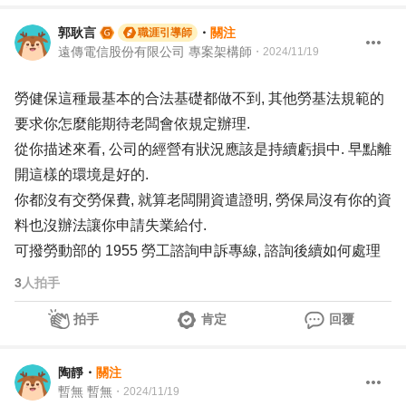
郭耿言
・
關注
職涯引導師
遠傳電信股份有限公司 專案架構師
・
2024/11/19
勞健保這種最基本的合法基礎都做不到, 其他勞基法規範的
要求你怎麼能期待老闆會依規定辦理.
從你描述來看, 公司的經營有狀況應該是持續虧損中. 早點離
開這樣的環境是好的.
你都沒有交勞保費, 就算老闆開資遣證明, 勞保局沒有你的資
料也沒辦法讓你申請失業給付.
可撥勞動部的 1955 勞工諮詢申訴專線, 諮詢後續如何處理
3
人拍手
拍手
肯定
回覆
陶靜
・
關注
暫無 暫無
・
2024/11/19