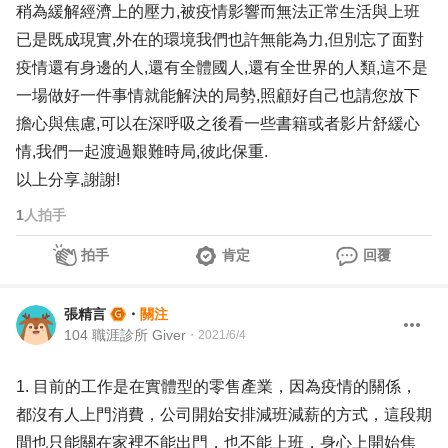
稍為緩解經濟上的壓力,被疫情影響而無法正常生活與上班
已是既成現實,外在的環境我們也許無能為力,但別忘了面對
疫情還有身邊的人,還有全體國人,還有全世界的人類,這不是
一場做好一件事情就能解決的局勢,照顧好自己也請您放下
擔心與焦慮,可以在深呼吸之後看一些書籍或者影片舒緩心
情,我們一起渡過艱難時局,彼此保重.
以上分享,謝謝!
1
人拍手
拍手
肯定
回覆
張精言
・
關注
104 職涯診所 Giver
・
2021/6/4
1. 目前的工作是在實體型的零售產業，因為疫情的關係，
都沒有人上門消費，公司開始安排減班減薪的方式，這段期
間也只能關在家裡不能出門，也不能上班，身心上開始焦