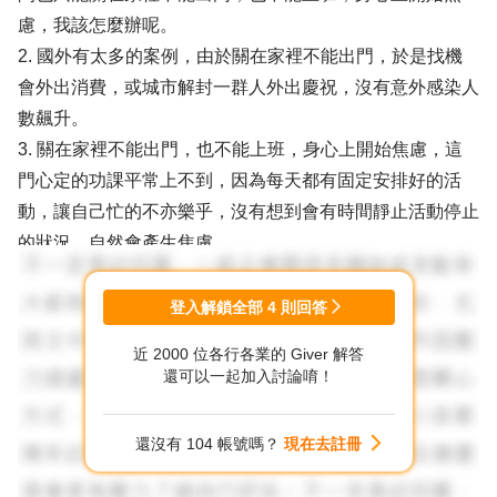
慮，我該怎麼辦呢。
2. 國外有太多的案例，由於關在家裡不能出門，於是找機
會外出消費，或城市解封一群人外出慶祝，沒有意外感染人
數飆升。
3. 關在家裡不能出門，也不能上班，身心上開始焦慮，這
門心定的功課平常上不到，因為每天都有固定安排好的活
動，讓自己忙的不亦樂乎，沒有想到會有時間靜止活動停止
的狀況，自然會產生焦慮。
4. 該怎麼辦，想想自己仍健康，行動自如，可在家整理環
境，地板清潔拖鞋變赤腳，插花植栽怡情養性，音樂流動在
登入解鎖全部
4
則回答
室內安定心情，練習廚藝看看食譜，生活會在穩定中重新找
近 2000 位各行各業的 Giver 解答
到規律，心就定下來了。
還可以一起加入討論唷！
5. 祝福您。
還沒有 104 帳號嗎？
現在去註冊