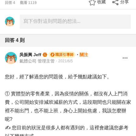
收藏
分享
回答
4
觀看
1119
回答
4
則
吳振興 Jeff
・
關注
職涯引導師
氣體公司 管理主管
・
2021/6/5
您好，經了解過您的問題後，給予幾點建議如下。
① 實體型的零售產業，因為疫情的關係，都沒有人上門消
費，公司開始安排減班減薪的方式，這段期間也只能關在家
裡不能出門，也不能上班，身心上開始焦慮，我該怎麼辦
呢?
✍ 您目前的狀況是很多人都有遇到的，這裡會建議您參考