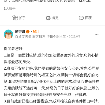
題，也願您能夠順利找到想要的方向與答案，祝好運。
1
人拍手
拍手
肯定
回覆
簡杏娟
・
關注
百貨零售業 顧客服務 行銷企劃主管
・
2021/6/4
提問者您好:
1.這是一個面對疫情,我們都無法置身度外的現實,您的心情
與擔憂感同身受.
2.身處不安的此時.我們要做的是如何安心安身,首先,公司的
減班減薪是艱難時局的權宜之計,在期待一切都會變好的此
刻,希望您能盡量配合簡化生活上的的需求,讓身心先保持在
安定的狀態下過好每一天,休息的日子就好好的休息,上班的
日子就做好防疫措施保護好自身安全完成工作職務.
3.目前政府已推出紓困措施,您或可檢視自身條件提出申請,