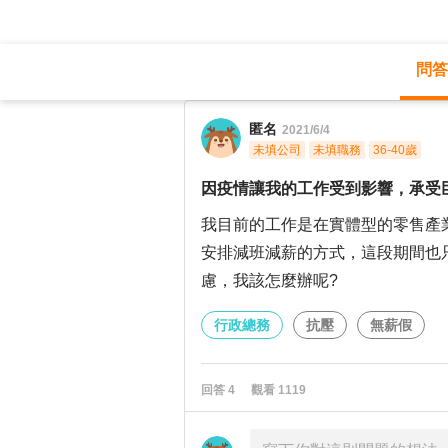
問答
職涯診所
/
行政總務
/
匿名
2021/6/4
未填公司
未填職務
36-40歲
因疫情讓我的工作受到影響，承受
我目前的工作是在實體型的零售產
安排減班減薪的方式，這段期間也
慮，我該怎麼辦呢?
行政總務
抗壓
無薪假
回答
4
觀看
1119