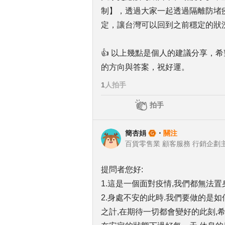
制】，透過大家一起透過隔離防堵
定，讓台灣可以回到之前穩定的狀
👍 以上幾點是個人的建議分享，
的方向與答案，祝好運。
1
人拍手
拍手
簡杏娟
・
關注
百貨零售業 顧客服務 行銷企劃
提問者您好:
1.這是一個面對疫情,我們都無法置
2.身處不安的此時.我們要做的是
之計,在期待一切都會變好的此刻,