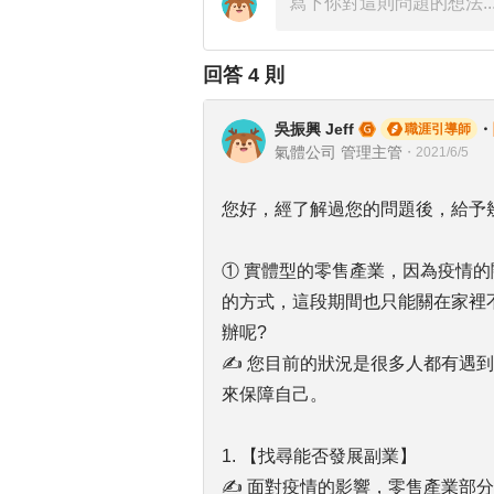
回答
4
則
吳振興 Jeff
・
職涯引導師
氣體公司 管理主管
・
2021/6/5
您好，經了解過您的問題後，給予
① 實體型的零售產業，因為疫情
的方式，這段期間也只能關在家裡
辦呢?
✍ 您目前的狀況是很多人都有遇
來保障自己。
1. 【找尋能否發展副業】
✍ 面對疫情的影響，零售產業部