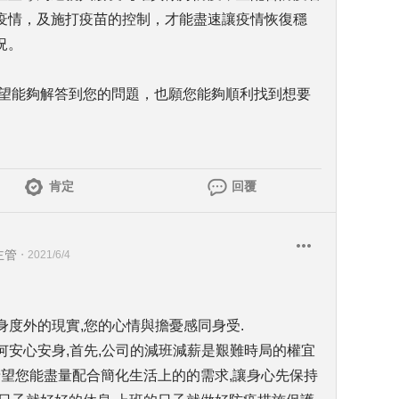
疫情，及施打疫苗的控制，才能盡速讓疫情恢復穩
況。
希望能夠解答到您的問題，也願您能夠順利找到想要
肯定
回覆
主管
・
2021/6/4
身度外的現實,您的心情與擔憂感同身受.
如何安心安身,首先,公司的減班減薪是艱難時局的權宜
希望您能盡量配合簡化生活上的的需求,讓身心先保持