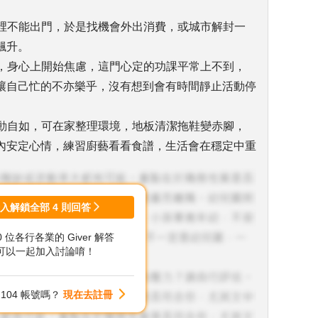
家裡不能出門，於是找機會外出消費，或城市解封一
飆升。
班，身心上開始焦慮，這門心定的功課平常上不到，
讓自己忙的不亦樂乎，沒有想到會有時間靜止活動停
行動自如，可在家整理環境，地板清潔拖鞋變赤腳，
內安定心情，練習廚藝看看食譜，生活會在穩定中重
登入解鎖全部
4
則回答
00 位各行各業的 Giver 解答
可以一起加入討論唷！
104 帳號嗎？
現在去註冊