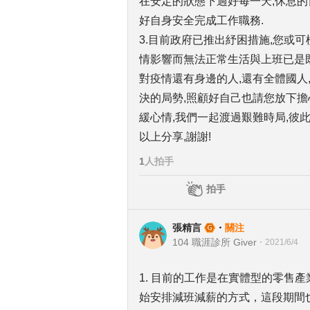
在安定的狀態下過好每一天,休息的
好自身安全完成工作職務.
3.目前政府已推出紓困措施,您或
情影響而無法正常生活與上班已是既
對疫情還有身邊的人,還有全體國人
決的局勢,照顧好自己也請您放下擔
緩心情,我們一起渡過艱難時局,彼此
以上分享,謝謝!
1
人拍手
拍手
張精言
・
關注
104 職涯診所 Giver
・
2021/6/4
1. 目前的工作是在實體型的零售
始安排減班減薪的方式，這段期間