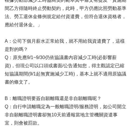
根據勞動部減少工時協商契約範本其中條文有提及「實施期
間乙方得隨時終止勞動契約，此時，甲方仍應比照勞動基準
法、勞工退休金條例規定給付資遣費，但符合退休資格者，
應給付退休金。」
A：公司下個月薪水正常給我，就不用給我資遣費了，這樣
是對的嗎？
Q：原先應9/1~9/30仍依協議書內容減少工時(必影響薪
資)，但現公司以口頭或書面/公告通知您，得主觀認定已縮
短協議期間(9/1起無實施減少工時)，基本上就不適用原協議
書的條文了。
B：離職證明要簽自願離職還是非自願離職呢？
Q：自行申請離職定為一般離職證明/服務證明，如公司開立
非自願離職證明書卻無10天前通報當地主管機關資遣事
宜，則會被罰款。