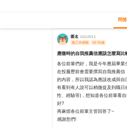
問答
職涯診所
/
不分職務
/
匿名
2021/5/13
無工作經驗
26-30歲
應徵時的自我推薦信應該怎麼寫比
各位前輩們好，我是今年應屆畢業
在投履歷前會需要撰寫自我推薦信
的內容，所以我認為應該改成與自
有看到有人說可以稍微提及到職日
性、經驗等)，想知道各位前輩看
好?
再麻煩各位前輩主管回答了~
感謝您們!