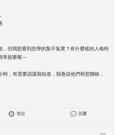
，
過
能，但我想看到您學的紮不紥實？有什麼樣的人格特
簡單扼要喔～
.5小時，有需要請讓我知道，我會請他們和您聯絡，
肯定
回覆