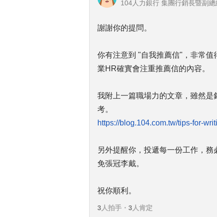
104人力銀行 集團行銷長暨副
謝謝你的提問。
你有注意到 "自我推薦信"，非常
業HR確實會注重推薦信的內容。
我附上一篇職場力的文章，雖然是針對英文
考。
https://blog.104.com.tw/tips-for-writ
另外提醒你，投遞每一份工作，務
免張冠李戴。
祝你順利。
3
人拍手
・
3
人肯定