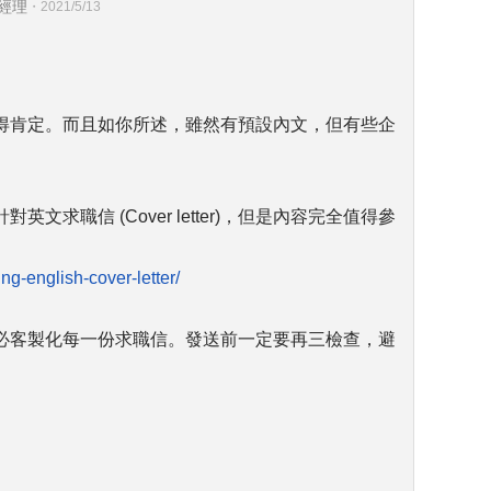
總經理
・
2021/5/13
值得肯定。而且如你所述，雖然有預設內文，但有些企
求職信 (Cover letter)，但是內容完全值得參
ing-english-cover-letter/
必客製化每一份求職信。發送前一定要再三檢查，避