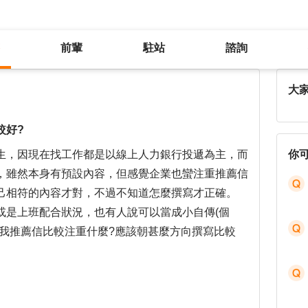
前輩
駐站
諮詢
應徵時的自我推薦信應該怎麼寫比較好?
大
較好?
生，因現在找工作都是以線上人力銀行投遞為主，而
你
，雖然本身有預設內容，但感覺企業也蠻注重推薦信
己相符的內容才對，不過不知道怎麼撰寫才正確。
或是上班配合狀況，也有人說可以當成小自傳(個
自我推薦信比較注重什麼?應該朝甚麼方向撰寫比較