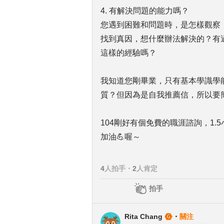
4. 有解決問題的能力嗎？
您遇到困難和問題時，是怎樣觀察
找到真因，想什麼辦法解決的？有
這樣的經驗嗎？
我知道您剛畢業，只有基本學識學
質？但因為是自我推薦信，所以要
104剛好有個免費的職涯諮詢，1
加油💪喔～
4
人拍手
・
2
人肯定
拍手
Rita Chang
・
關注