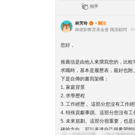
拍手
林芳玲
・
關注
林鏡釧教育基金會 職涯顧問
・
20
您好，
推薦信是由他人來撰寫您的，比較
求職時，基本是履歷表，最好也附
下是自傳的書寫架構：
1. 家庭背景
2. 求學歷程
3. 工作經歷 。這部分您沒有工作
4. 特殊貢獻事蹟。這部分您沒有
5. 未來規劃。這部分很重要，也
確的方向，可以表達自己很希望能