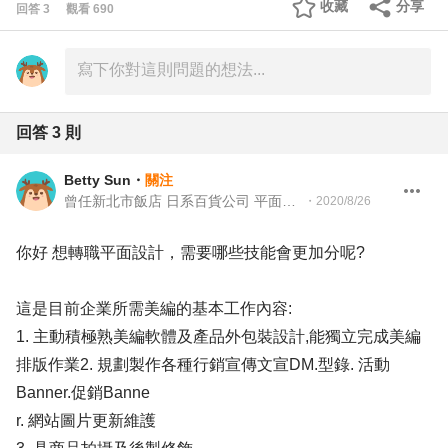
收藏
分享
回答
3
觀看
690
回答
3
則
Betty Sun
・
關注
曾任新北市飯店 日系百貨公司 平面設計 行銷企劃主任
・
2020/8/26
你好 想轉職平面設計，需要哪些技能會更加分呢?
這是目前企業所需美編的基本工作內容:
1. 主動積極熟美編軟體及產品外包裝設計,能獨立完成美編
排版作業2. 規劃製作各種行銷宣傳文宣DM.型錄. 活動
Banner.促銷Banne
r. 網站圖片更新維護