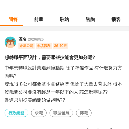
問答
前輩
駐站
諮詢
播客
職涯診所
/
行政總務
/
想轉職平面設計，需要哪些技能會更加分呢?
匿名
2020/8/25
未填公司
未填職務
36-40歲
想轉職平面設計，需要哪些技能會更加分呢?
中年想轉職設計業遇到撞牆期 除了準備作品 有什麼努力方
向嗎?
發現很多公司都要基本實務經歷 但除了大量去背以外 根本
沒幾間公司要沒有經歷一年以下的人 該怎麼辦呢??
難道只能從美編開始做起嗎??
行政總務
求職
職涯發展
轉職