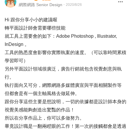
網際網路 Senior Design
・
2020/8/26
Hi 跟你分享小小的建議喔
轉平面設計師會需要哪些技能
就工具上需要會的如下：Adobe Photoshop , Illustrator,
InDesign 。
工具的熟悉度會影響你實際執案的速度。（可以靠時間累積
學習即可）
另外平面設計領域很廣泛，廣告行銷就包含視覺創意與執
行。
執行面向又可分，網際網路多媒體廣宣與平面相關製作等
但都會是有一個主軸風格去做延伸。
跟你分享這些主要是想說明，一切的依據都是設計師本身的
視覺美感能夠創造出驚豔的作品！
所以在分享作品上，你可以多做努力。
畢竟設計職是一翻兩瞪眼的工作！第一次的接觸都會是透過