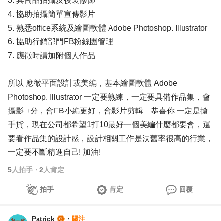
3. 具商品拍攝及後製修飾
4. 協助拍攝簡單宣傳影片
5. 熟悉office系統及繪圖軟體 Adobe Photoshop. Illustrator
6. 協助行銷部門FB粉絲團管理
7. 應徵時請加附個人作品
所以 應徵平面設計或美編，基本繪圖軟體 Adobe
Photoshop. Illustrator 一定要熟練，一定要具備作品集，會
攝影 +分，會FB小編更好，會影片剪輯，恭喜你 一定是搶
手貨，現在公司都希望1打10最好一個美編什麼都要會，還
要看作品集的設計感，設計相關工作是汰舊率很高的行業，
一定要不斷精進自己! 加油!
5
人拍手
・
2
人肯定
拍手
肯定
回覆
Patrick
・
關注