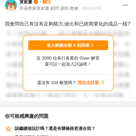
黃家慶
・
關注
幸福教練黃家慶 顧問 講師 教練
・
2021/12/10
我會問自己有沒有足夠能力,做出和已經商業化的成品一樣?
登入解鎖全部
3
則回答
近 2000 位各行各業的 Giver 解答
還可以一起加入討論唷！
還沒有 104 帳號嗎？
現在去註冊
你可能感興趣的問題
該繼續做設計嗎？還是有哪條路更適合我？