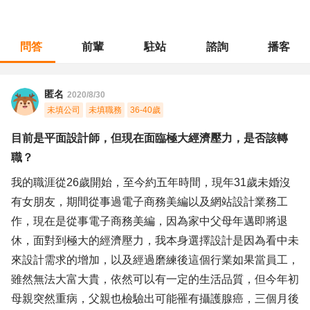
問答
前輩
駐站
諮詢
播客
職涯診所
/
行銷廣告
/
目前是平面設計師，但現在面臨極大經濟壓力，是否該轉職？
匿名
2020/8/30
未填公司
未填職務
36-40歲
目前是平面設計師，但現在面臨極大經濟壓力，是否該轉
職？
我的職涯從26歲開始，至今約五年時間，現年31歲未婚沒
有女朋友，期間從事過電子商務美編以及網站設計業務工
作，現在是從事電子商務美編，因為家中父母年邁即將退
休，面對到極大的經濟壓力，我本身選擇設計是因為看中未
來設計需求的增加，以及經過磨練後這個行業如果當員工，
雖然無法大富大貴，依然可以有一定的生活品質，但今年初
母親突然重病，父親也檢驗出可能罹有攝護腺癌，三個月後