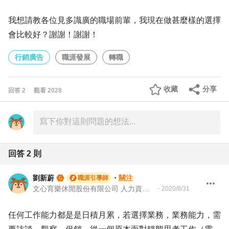
我想請教各位見多識廣的職場前輩，我現在做甚麼樣的選擇
會比較好？謝謝！謝謝！
行銷廣告
職涯發展
轉職
收藏
分享
回答
2
觀看
2028
回答
2
則
劉新蔚
・
關注
職涯引導師
文心育樂休閒股份有限公司 人力資源副理｜104Giver職涯引導師 第003202410023號
・
2020/8/31
任何工作能力都是是日積月累，若選擇業務，業務能力，需