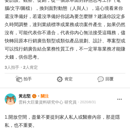
要訪談、觀察、促銷，從一個原本面對靜態思考工作（電
腦/文字/圖檔），換到面對動態（人與人），這心境看來你
還沒準備好，若還沒準備好你認為要怎麼辦？建議你設定多
久時間調整，達到業績標準或業務成功案件產生，如果仍然
沒有，可能代表你不適合，代表你內心無法接受這職務，儘
快轉回原本行銷廣告類型或類似產品規劃、設計、專案型或
可以找行銷廣告結合業務性質工作，不一定單靠業務才能賺
大錢，供你思考。
3
人拍手
・
2
人肯定
拍手
肯定
回覆
黃志堅
・
關注
雲科大巨量資料研究中心 研究員
・
2020/8/31
1.開放空間，盡量不要提到家人私人或醫療內容，那是隱
私，也不重要。