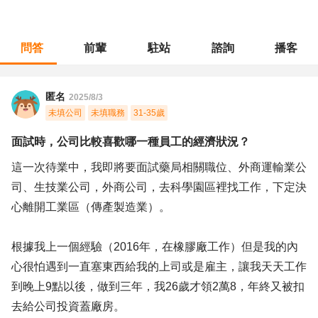
問答
前輩
駐站
諮詢
播客
職涯診所
/
化工研發
/
面試時，公司比較喜歡哪一種員工的經濟狀況？
匿名
2025/8/3
未填公司
未填職務
31-35歲
面試時，公司比較喜歡哪一種員工的經濟狀況？
這一次待業中，我即將要面試藥局相關職位、外商運輸業公
司、生技業公司，外商公司，去科學園區裡找工作，下定決
心離開工業區（傳產製造業）。
根據我上一個經驗（2016年，在橡膠廠工作）但是我的內
心很怕遇到一直塞東西給我的上司或是雇主，讓我天天工作
到晚上9點以後，做到三年，我26歲才領2萬8，年終又被扣
去給公司投資蓋廠房。