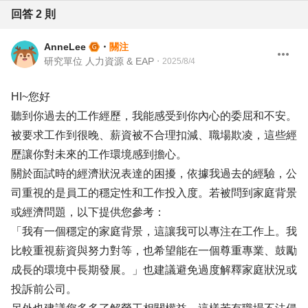
回答
2
則
AnneLee
・
關注
研究單位 人力資源 & EAP
・
2025/8/4
HI~您好
聽到你過去的工作經歷，我能感受到你內心的委屈和不安。
被要求工作到很晚、薪資被不合理扣減、職場欺凌，這些經
歷讓你對未來的工作環境感到擔心。
關於面試時的經濟狀況表達的困擾，依據我過去的經驗，公
司重視的是員工的穩定性和工作投入度。若被問到家庭背景
或經濟問題，以下提供您參考：
「我有一個穩定的家庭背景，這讓我可以專注在工作上。我
比較重視薪資與努力對等，也希望能在一個尊重專業、鼓勵
成長的環境中長期發展。」也建議避免過度解釋家庭狀況或
投訴前公司。