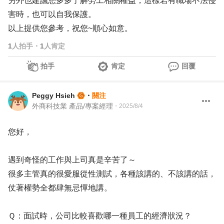
另外也建議您多多了解勞工相關權益，這樣若有職場不法侵
害時，也可以自我保護。
以上提供您參考，祝您~順心如意。
1
人拍手
・
1
人肯定
拍手
肯定
回覆
Peggy Hsieh
・
關注
外商科技業 產品/專案經理
・
2025/8/4
您好，
遇到奇怪的工作與上司真是辛苦了～
很多主管真的很愛服從性測試，各種該講的、不該講的話，
仗著權勢全都肆無忌憚地講。
Ｑ：面試時，公司比較喜歡哪一種員工的經濟狀況？