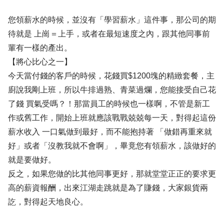
您領薪水的時候，並沒有「學習薪水」這件事，那公司的期
待就是 上崗＝上手，或者在最短速度之內，跟其他同事前
輩有一樣的產出。
【將心比心之一】
今天當付錢的客戶的時候，花錢買$1200塊的精緻套餐，主
廚說我剛上班，所以牛排過熟、青菜過爛，您能接受自己花
了錢 買氣受嗎？！那當員工的時候也一樣啊，不管是新工
作或舊工作，開始上班就應該戰戰兢兢每一天，對得起這份
薪水收入 一口氣做到最好，而不能抱持著 「做錯再重來就
好」或者「沒教我就不會啊」，畢竟您有領薪水，該做好的
就是要做好。
反之，如果您做的比其他同事更好，那就堂堂正正的要求更
高的薪資報酬，出來江湖走跳就是為了賺錢，大家銀貨兩
訖，對得起天地良心。