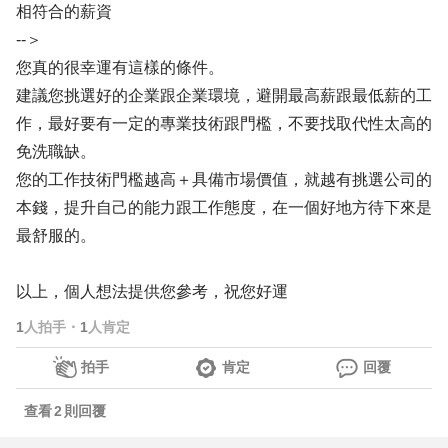
相符合的薪資
--＞
您真的很幸運有這樣的條件。
建議您挑選好的企業跟企業環境，避開最高薪跟最低薪的工
作，最好要有一定的專業技術跟門檻，不要找取代性太高的
免洗職缺。
您的工作技術門檻越高＋具備市場價值，就越有挑選公司的
本錢，提升自己的能力跟工作態度，在一個好地方待下來是
最舒服的。
以上，個人想法提供您參考，祝您好運
1
人拍手
・
1
人肯定
拍手
肯定
回覆
查看
2
則回覆