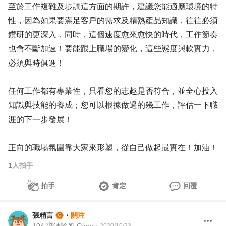
至於工作複雜及步調這方面的期許，建議您能適應環境的特
性，因為如果要滿足客戶的需求及精熟產品知識，往往必須
鑽研的更深入，同時，這個速度愈來愈快的時代，工作節奏
也會不斷加速！要能跟上職場的變化，這些態度與軟實力，
必須與時俱進！
任何工作都有專業性，只看您的志趣是否符合，並全心投入
知識與技能的養成；您可以根據做過的幾工作，評估一下職
涯的下一步發展！
正向的職場氛圍靠大家來形塑，從自己做起最實在！加油！
1
人拍手
拍手
肯定
回覆
張精言
・
關注