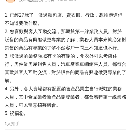
104 職涯診所 Giver
・
2020/10/23
1. 已經27歲了，做過麵包店、賣衣服、行政，想換跑道但
不知道要做什麼。
2. 您喜歡與客人互動交流，那屬於第一線業務人員。對於
販售的商品有興趣做更專業的了解，業務人員本來就必須對
銷售的商品有專業的了解不然客戶一問三不知這也不行。
3. 您做過的業務領域有吃的有穿的，食衣外可以考慮住
行，房仲業房屋銷售人員，汽車產業車輛銷售人員。都符合
喜歡與客人互動交流，對於販售的商品有興趣做更專業的了
解。
4. 另外，各大賣場都有配置銷售產品業主自行派駐的業務
人員，其中食品業者新產品開發業者，都會增聘第一線業務
人員，可以留意招募機會。
5. 祝福您。
1
人拍手