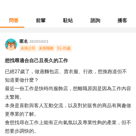
問答
前輩
駐站
諮詢
播客
職涯診所
/
人力資源
/
想找尋適合自己且長久的工作
匿名
2020/10/23
未填公司
未填職務
31-35歲
想找尋適合自己且長久的工作
已經27歲了，做過麵包店、賣衣服、行政，想換跑道但不
知道要做什麼？
最近一份工作是快時尚服飾店，想離職原因是因為工作內容
太繁雜。
本身是喜歡與客人互動交流，以及對於販售的商品有興趣做
更專業的了解。
會想找尋在工作上能有正向氣氛以及專業性夠的產業，但不
想要步調快的。