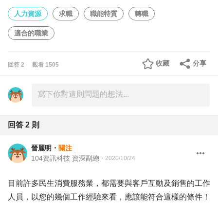
人力資源
求職
職能特質
轉職
適合的職業
收藏
分享
回答
2
觀看
1505
回答
2
則
晉麗明
・
關注
104資訊科技 資深副總
・
2020/10/24
目前許多民生消費服務業，都需要與客戶互動及銷售的工作
人員，以您的幾個工作經驗來看，應該能符合這樣的條件！