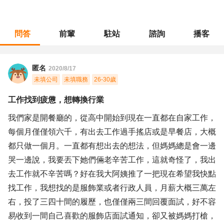
問答
前輩
駐站
諮詢
播客
職涯診所
/
餐飲專業
/
工作找到疲憊，想轉換行業
匿名
2020/8/17
未填公司
未填職務
26-30歲
工作找到疲憊，想轉換行業
我們家是開餐廳的，從高中開始到現在一直都在自家工作，
每個月僅僅領六千，有出去工作過手搖店或是早餐店，大概
都只做一個月。一直都有想出去的想法，但媽媽總是會一邊
哭一邊說，我要丟下她們倆老辛苦工作，這就奇怪了，我出
去工作就不辛苦嗎？好在我大阿姨推了一把現在希望我快點
找工作，我想找的是服飾業或者行政人員，月薪大概三萬左
右，投了三四十間的履歷，也僅僅兩三間回覆面試，好不容
易收到一間自己喜歡的服飾店面試通知，卻又被媽媽打槍，