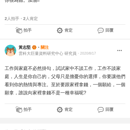
你很為難。加油!!
2
人拍手
・
2
人肯定
拍手
肯定
回覆
黃志堅
・
關注
雲科大巨量資料研究中心 研究員
・
2020/8/17
工作與家庭不必然掛勾，試試家中不談工作，工作不談家
庭，人生是你自己的，父母只是擔憂你的選擇，你要讓他們
看到你的熱情與專注。至於要跟家裡拿錢，一個願給，一個
願拿，誰說向家裡拿錢不是一種幸福呢?
拍手
肯定
回覆