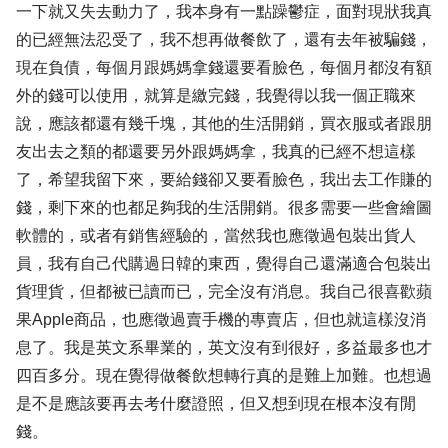
一下就又失去動力了，我本身有一點躁鬱症，面對現狀我真
的已經無法忍受了，我不想再做餐飲了，還有去年被騙錢，
現在負債，每個月跟媽媽拿錢還要看臉色，每個月都沒有額
外的錢可以使用，就算是繳完錢，我覺得以我一個正職來
說，應該都還有幾千塊，其他的生活開銷，買衣服或者跟朋
友出去之類的都還要另外跟媽媽拿，我真的已經不想這樣
了，希望我留下來，要給錢卻又要看臉色，我出去工作賺的
錢，剩下來的也都足夠我的生活開銷。很多需要一些會繪圖
軟體的，或者有銷售經驗的，當然我也應徵過包裝出貨人
員，我有自己代購過日韓的東西，覺得自己還滿適合包裝出
貨理貨，但都被已讀而已，完全沒有消息。我自己很喜歡蘋
果Apple商品，也應徵過賣手機的專賣店，但也就這樣沒消
息了。我是英文系畢業的，英文沒有到很好，多益最多也才
四百多分。現在覺得做餐飲想轉行真的是難上加難。也想過
是不是應該要再去考什麼證照，但又想到現在根本沒有閒
錢。