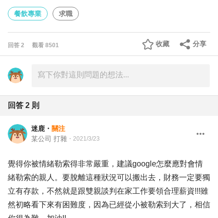
餐飲專業
求職
收藏
分享
回答
2
觀看
8501
回答
2
則
迷鹿
・
關注
某公司 打雜
・
2021/3/23
覺得你被情緒勒索得非常嚴重，建議google怎麼應對會情
緒勒索的親人。要脫離這種狀況可以搬出去，財務一定要獨
立有存款，不然就是跟雙親談判在家工作要領合理薪資!!!雖
然初略看下來有困難度，因為已經從小被勒索到大了，相信