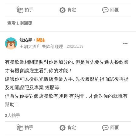
拍手
肯定
回覆
查看
1
則回覆
沈佑昇
・
關注
王朝大酒店 餐飲部經理
・
2020/5/19
有餐飲業相關證照對你是加分的. 但是首先要先進去餐飲業
才有機會讓雇主看到你的才能！
建議你可以從觀光飯店產業入手. 先投履歷約得面試後再提
及相關證照及專業 經歷等.
但首先你要對飯店餐飲有興趣 有熱情，才會對你的就職有
幫助！
2
人拍手
拍手
肯定
回覆