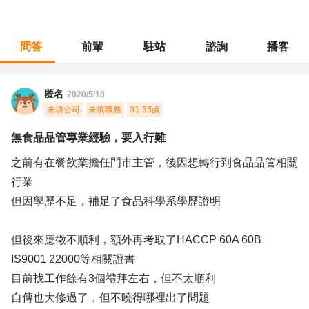
問答
前輩
駐站
諮詢
播客
職涯診所
/
保全警衛
/
無食品品管專業經驗，要入行難
匿名
2020/5/18
未填公司
未填職務
31-35歲
無食品品管專業經驗，要入行難
之前有在餐飲業擔任門市主管，後因想轉行到食品品管相關
行業
但因學歷不足，補足了食品科學系學歷證明
但後來應徵不順利，額外再考取了HACCP 60A 60B
IS9001 22000等相關證書
目前找工作餘有3個禮拜左右，但不太順利
自傳也大修過了，但不曉得哪裡出了問題