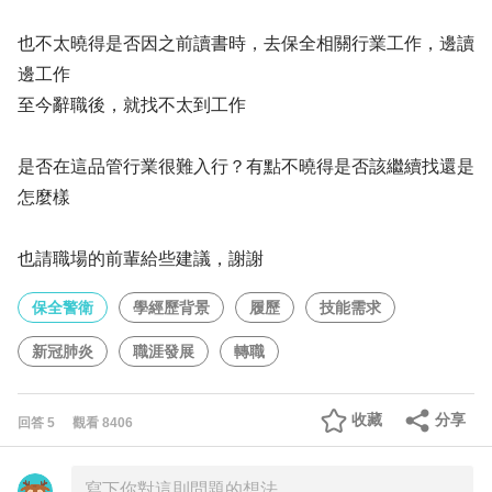
也不太曉得是否因之前讀書時，去保全相關行業工作，邊讀
邊工作
至今辭職後，就找不太到工作
是否在這品管行業很難入行？有點不曉得是否該繼續找還是
怎麼樣
也請職場的前輩給些建議，謝謝
保全警衛
學經歷背景
履歷
技能需求
新冠肺炎
職涯發展
轉職
收藏
分享
回答
5
觀看
8406