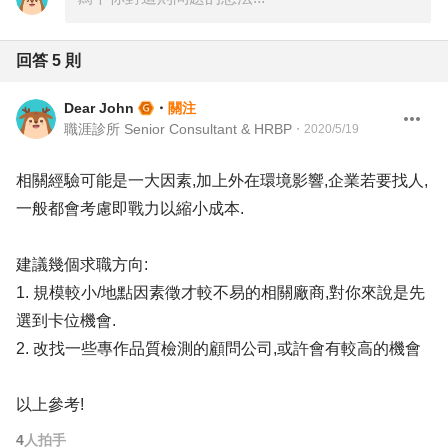
回答
5
則
Dear John
・
關注
職涯診所 Senior Consultant & HRBP
・
2020/5/19
相關經驗可能是一大因素,加上外在環境影響,企業若要找人,
一般都會考慮即戰力以縮小成本.
建議幾個求職方向:
1. 規模較小/地點因素徵才較不易的相關廠商,對你來說是先
選到卡位機會.
2. 改找一些專作品質檢測的顧問公司,或許會有較高的機會
以上參考!
4
人拍手