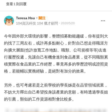
查看
1
則回覆
Teresa Hsu
・
關注
104資訊科技 104 獵才顧問
・
2020/5/20
今年因外部大環境的影響，整體招募動能趨緩，你有提到大
約找了三周左右，或許再多點耐心，針對自己想走得職涯方
向擴大層面(也許放寬工作地點、職類、公司規模等等)去進
行履歷投遞，先讓自己有機會進到食品產業，從不同職類累
積實際在食品業的工作經歷，畢竟再多的學歷證明或證照資
格，若能輔以實務經驗，是絕對有加分的效果。
另外，也可考慮若是之前學校的學長姊是在品管領域就業，
不妨大方釋出自己希望投身該產業的意願，有時透過學長姐
的引薦，類似的工作資源相對會比較多。