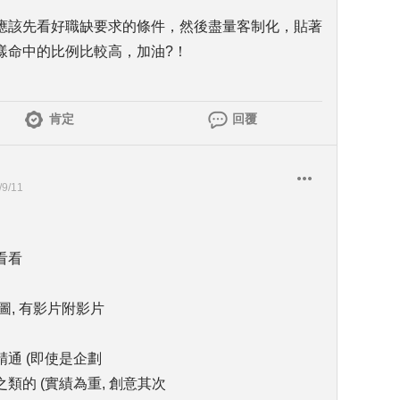
應該先看好職缺要求的條件，然後盡量客制化，貼著
樣命中的比例比較高，加油?！
肯定
回覆
/9/11
看看
圖, 有影片附影片
通 (即使是企劃
的 (實績為重, 創意其次