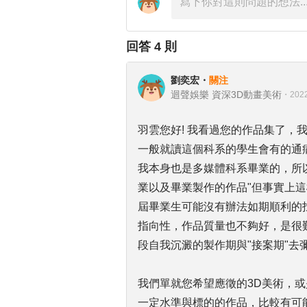
回答
4
則
劉奕宏
・
關注
迴聲娛樂 資深3D動畫美術
・
2022
羽雲您好! 我看過您的作品集了，
一般就讀這個科系的學生會有的通
我本身也是多媒體科系畢業的，所
業以及畢業製作的作品"但事實上
屆畢業生可能沒有辦法如期順利的
指向性，作品質量也不夠好，是很
段自我沉澱的製作期與"接案期"去
我們單就您希望應徵的3D美術，或是
一定水準與標的的作品，比較有可