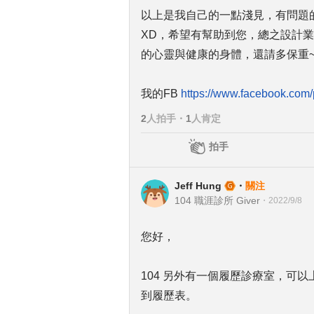
以上是我自己的一點淺見，有問題
XD，希望有幫助到您，總之設計
的心靈與健康的身體，還請多保重~
我的FB
https://www.facebook.com
2
人拍手
・
1
人肯定
拍手
Jeff Hung
・
關注
104 職涯診所 Giver
・
2022/9/8
您好，
104 另外有一個履歷診療室，可
到履歷表。