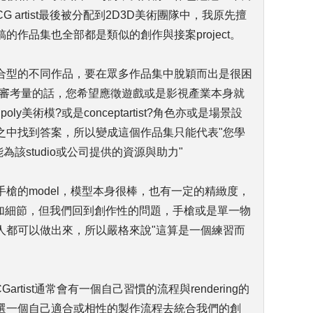
artist最後被分配到2D3D美術團隊中，我原先擅
作品集也全部都是類似的創作與接案project。
合型的不同作品，要在眾多作品集中脫穎而出是很困
評審考量的話，您希望應徵遊戲或是影視產業本身就
ly美術模?或是conceptartist?角色亦或是場景設
之中找到答案，所以變成這個作品集只能代表"您學
為該studio或公司提供的資源與助力"
槍的model，模型本身很棒，也有一定的精緻度，
 等等去添加細節，但我們回到創作性的問題，手槍或是單一物
人都可以做出來，所以嚴格來說"這算是一個練習而
artist通常會有一個自己習慣的流程與rendering的
選一個自己適合或相性的製作流程去統合我們的創