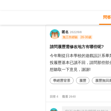
問答
職涯診所
/
不分職務
/
匿名
2022/9/8
無工作經驗
26-30歲
請問履歷需修改地方有哪些呢?
今年剛從日本學校的遊戲設計系畢
投履歷基本已讀不回，請問那些部
想聽取一下意見，謝謝!
學經歷背景
履歷
履歷無回
回答
4
觀看
2640