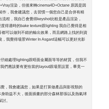
ay渲染，但後來轉cinema4D+Octane 原因是因
面製作，我會建議您，去習慣一個您自己是合併有精
流程，我自己會覺得keyshot比較是產品渲染，
度得適時的bake texture跟lighting 我自己覺得是相
e,vray等等都可以做到不錯的輸出效果，而且網路上找的到資
得場景Winter In Asgard這幅可以更好光影
仔細處理lighting跟晤面金屬面等等的材質，但我不
我們應該要有更恰當的layout跟場景設置，畢竟一
。
感覺，我會建議您，如果是打算做產品與影視類的
，本身助益不大，後面插畫的部分森林那張以及熱氣球
探討。