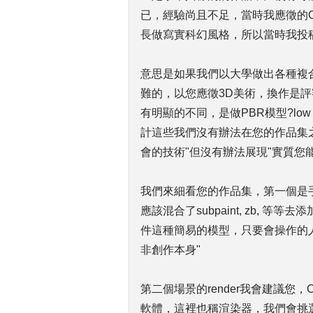
已，經驗尚且不足，當時我應徵的CG 
長做寫實科幻風格，所以當時我投稿的
意思是如果我們以大學做出各種複
難的，以您應徵3D美術，換作是
有明顯的不同，是做PBR模型?low po
計這些我們沒有辦法在您的作品集
會的技術"但沒有辦法展現"實質您能
我們來細看您的作品集，第一個是手
應該混合了subpaint, zb,
件這種簡易的模型，只要會操作的
非創作本身"
第二個場景的render我會建議您，CG
軟體，這裡也稱渲染器，我們會挑