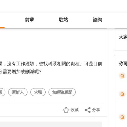
前輩
駐站
諮詢
請問履歷需修改地方有哪些呢?
大
業，沒有工作經驗，想找科系相關的職種。可是目前
你
分需要增加或刪減呢?
應
新鮮人
求職
無經驗履歷
收藏
分享