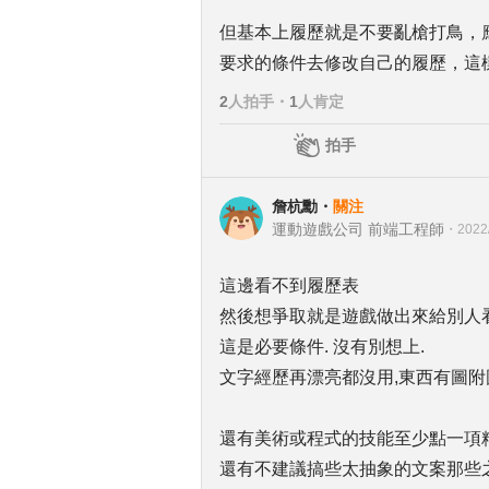
但基本上履歷就是不要亂槍打鳥，
要求的條件去修改自己的履歷，這
2
人拍手
・
1
人肯定
拍手
詹杭勳
・
關注
運動遊戲公司 前端工程師
・
2022
這邊看不到履歷表
然後想爭取就是遊戲做出來給別人
這是必要條件. 沒有別想上.
文字經歷再漂亮都沒用,東西有圖附
還有美術或程式的技能至少點一項精
還有不建議搞些太抽象的文案那些之類