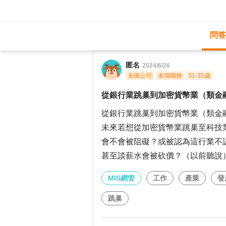
問答
職涯診所
/
MIS網管
/
匿名
2024/6/26
未填公司
未填職務
31-35歲
從銀行業跳巢到加密貨幣業（類金
從銀行業跳巢到加密貨幣業（類金
未來若想從加密貨幣業跳巢至科技
會不會被阻礙？或被認為這行業不
甚至談薪水會被砍價？（以前聽說
MIS網管
工作
產業
發
跳巢