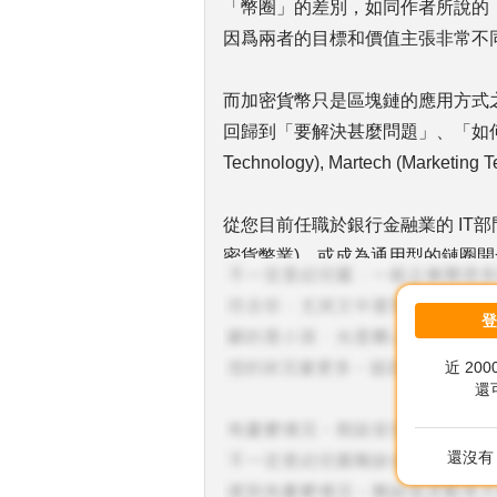
「幣圈」的差別，如同作者所說的
因爲兩者的目標和價值主張非常不
而加密貨幣只是區塊鏈的應用方式之
回歸到「要解決甚麼問題」、「如何解決」
Technology), Martech (Market
從您目前任職於銀行金融業的 IT部
密貨幣業)，或成為通用型的鏈圈開
1.持續關注業界動態：使用關鍵字設
近 20
2.取得國際證照：您可選擇 Blockc
還
目前的工作內容是 infra，網路安全
查，區塊鏈開發者年薪至少台幣300
還沒有 
術職缺很多都可以遠距工作，應該