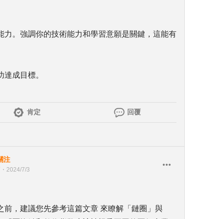
能力。強調你的技術能力和學習意願是關鍵，這能有
功達成目標。
肯定
回覆
關注
師
・
2024/7/3
之前，建議您先參考這篇文章 來瞭解「鏈圈」與