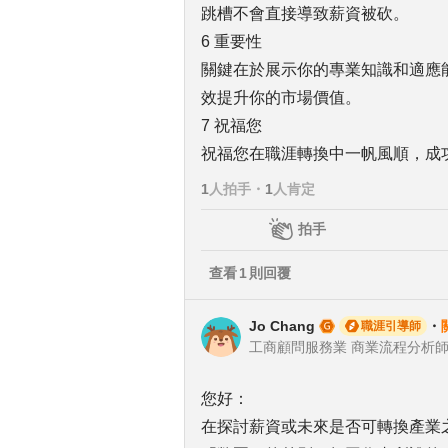
跳槽不會直接導致薪資被砍。
6 重要性
關鍵在於展示你的專業知識和適應
效提升你的市場價值。
7 祝福您
祝福您在職涯轉換中一帆風順，成
1
人拍手
・
1
人肯定
拍手
查看
1
則回覆
Jo Chang
・
職涯引導師
工商顧問服務業 商業流程分析
您好：
在探討薪資或未來是否可轉換產業