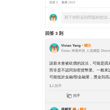
回答
3
觀看
1925
回答
3
則
Vivian Yang
・
關注
Getac 神基科技 人資總監 Direct
談薪水會被砍價的說法，可能是因
而非是不認同加密貨幣業。一般來
可能低於金融/類金融業，獎金則高
1
人拍手
拍手
張精言
・
關注