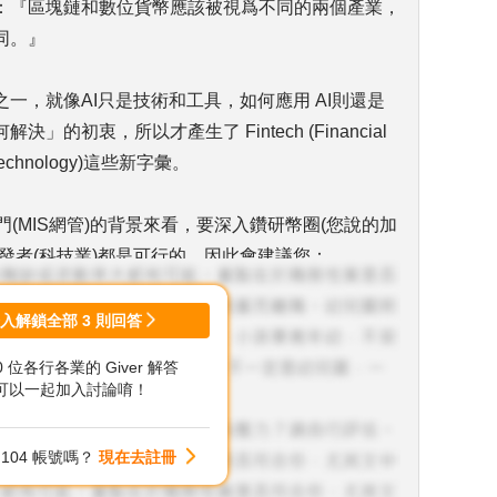
：『區塊鏈和數位貨幣應該被視爲不同的兩個產業，
同。』
一，就像AI只是技術和工具，如何應用 AI則還是
的初衷，所以才產生了 Fintech (Financial
ing Technology)這些新字彙。
門(MIS網管)的背景來看，要深入鑽研幣圈(您說的加
發者(科技業)都是可行的，因此會建議您：
定 Google快訊 ，掌握國內外最新相關資訊。
登入解鎖全部
3
則回答
00 位各行各業的 Giver 解答
hain Council 最適合您興趣和專業的證照，例如若您
可以一起加入討論唷！
證照 可能較適合您。根據 Glassdoor求職網站 調
萬起跳 (以下截圖顯示的幣別為美元)， 國外這類技
104 帳號嗎？
現在去註冊
會比台灣的薪資好很多。