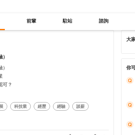
前輩
駐站
諮詢
從銀行業跳巢到加密貨幣業（類金融）
大
融）
融）
你
業
認可？
）
展
科技業
經歷
經驗
談薪