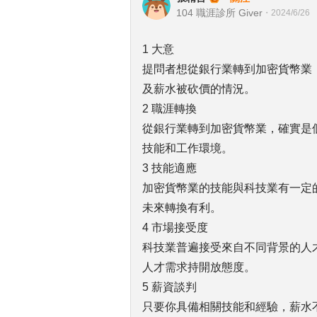
104 職涯診所 Giver
・
2024/6/26
1 大意
提問者想從銀行業轉到加密貨幣業
及薪水被砍價的情況。
2 職涯轉換
從銀行業轉到加密貨幣業，確實是
技能和工作環境。
3 技能適應
加密貨幣業的技能與科技業有一定
未來轉換有利。
4 市場接受度
科技業普遍接受來自不同背景的人
人才需求持開放態度。
5 薪資談判
只要你具備相關技能和經驗，薪水