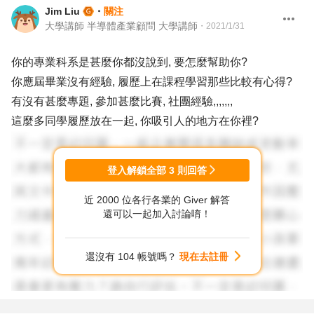
Jim Liu
・
關注
大學講師 半導體產業顧問 大學講師
・
2021/1/31
你的專業科系是甚麼你都沒說到, 要怎麼幫助你?
你應屆畢業沒有經驗, 履歷上在課程學習那些比較有心得?
有沒有甚麼專題, 參加甚麼比賽, 社團經驗,,,,,,,
這麼多同學履歷放在一起, 你吸引人的地方在你裡?
登入解鎖全部
3
則回答
近 2000 位各行各業的 Giver 解答
還可以一起加入討論唷！
還沒有 104 帳號嗎？
現在去註冊