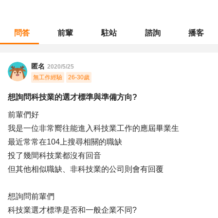
問答
前輩
駐站
諮詢
播客
職涯診所
/
不分職務
/
想詢問科技業的選才標準與準備方向?
匿名
2020/5/25
無工作經驗
26-30歲
想詢問科技業的選才標準與準備方向?
前輩們好
我是一位非常嚮往能進入科技業工作的應屆畢業生
最近常常在104上搜尋相關的職缺
投了幾間科技業都沒有回音
但其他相似職缺、非科技業的公司則會有回覆
想詢問前輩們
科技業選才標準是否和一般企業不同?