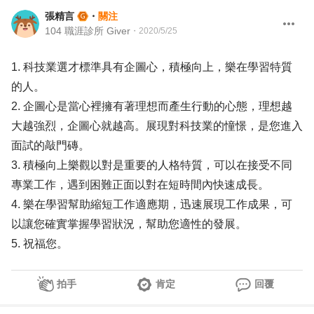
張精言
・
關注
104 職涯診所 Giver
・
2020/5/25
1. 科技業選才標準具有企圖心，積極向上，樂在學習特質
的人。
2. 企圖心是當心裡擁有著理想而產生行動的心態，理想越
大越強烈，企圖心就越高。展現對科技業的憧憬，是您進入
面試的敲門磚。
3. 積極向上樂觀以對是重要的人格特質，可以在接受不同
專業工作，遇到困難正面以對在短時間內快速成長。
4. 樂在學習幫助縮短工作適應期，迅速展現工作成果，可
以讓您確實掌握學習狀況，幫助您適性的發展。
5. 祝福您。
拍手
肯定
回覆