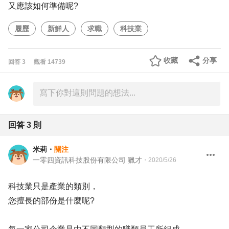
又應該如何準備呢?
履歷
新鮮人
求職
科技業
收藏
分享
回答
3
觀看
14739
回答
3
則
米莉
・
關注
一零四資訊科技股份有限公司 獵才
・
2020/5/26
科技業只是產業的類別，
您擅長的部份是什麼呢?