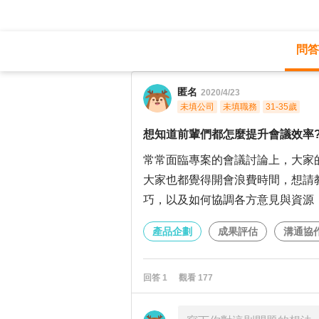
問答
職涯診所
/
產品企劃
/
匿名
2020/4/23
未填公司
未填職務
31-35歲
想知道前輩們都怎麼提升會議效率
常常面臨專案的會議討論上，大家
大家也都覺得開會浪費時間，想請
巧，以及如何協調各方意見與資源
產品企劃
成果評估
溝通協
回答
1
觀看
177