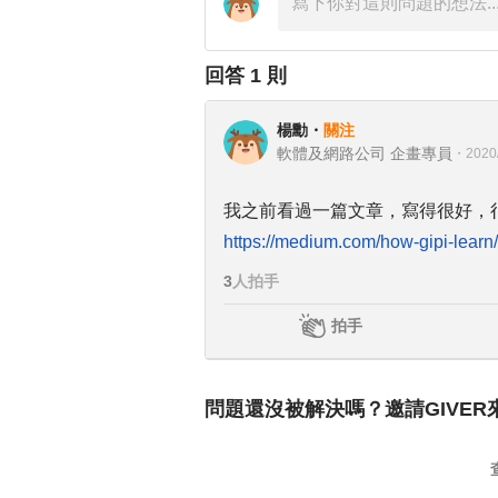
回答
1
則
楊勳
・
關注
軟體及網路公司 企畫專員
・
2020
我之前看過一篇文章，寫得很好，
https://medium.com/how-gipi-learn
3
人拍手
拍手
問題還沒被解決嗎？邀請GIVER