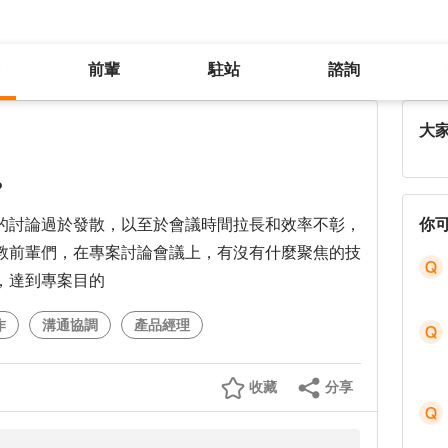
前輩
駐站
諮詢
想知道前輩們都怎麼提升會議效率?
大
?
的討論過於發散，以至於會議時間拉長和效率不彰，
你
教前輩們，在專案討論會議上，有沒有什麼聚焦的技
，達到專案目的
作
溝通協調
產品經理
收藏
分享