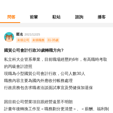
問答
前輩
駐站
諮詢
播客
職涯診所
/
財會稅務
/
國貿公司會計行政30歲轉職方向?
匿名
2021/12/25
未填公司
未填職務
31-35歲
國貿公司會計行政30歲轉職方向?
私立科大企管系畢業，目前職場經歷約6年，有高職時考取
的丙級會計證照
現職為小型國貿公司會計行政，公司人數30人
職務內容主要為國內外應收付帳務處理
行政庶務包含求職者洽談面試事宜及勞健保加退保
因目前公司營業項目跟經營遠景不明朗
計畫年後轉換工作至＜職務劃分更清楚＞、＜薪酬、福利制