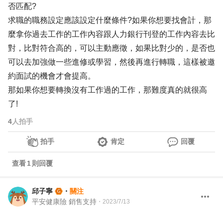
否匹配?
求職的職務設定應該設定什麼條件?如果你想要找會計，那
麼拿你過去工作的工作內容跟人力銀行刊登的工作內容去比
對，比對符合高的，可以主動應徵，如果比對少的，是否也
可以去加強做一些進修或學習，然後再進行轉職，這樣被邀
約面試的機會才會提高。
那如果你想要轉換沒有工作過的工作，那難度真的就很高
了!
4
人拍手
拍手
肯定
回覆
查看
1
則回覆
邱子寧
・
關注
平安健康險 銷售支持
・
2023/7/13