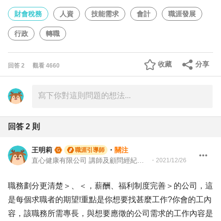
財會稅務
人資
技能需求
會計
職涯發展
行政
轉職
收藏
分享
回答
2
觀看
4660
回答
2
則
王明莉
・
關注
職涯引導師
直心健康有限公司 講師及顧問經紀人、園藝治療師、就業服務專業人員、104Giver職涯引導師
・
2021/12/26
職務劃分更清楚＞、＜，薪酬、福利制度完善＞的公司，這
是每個求職者的期望!重點是你想要找甚麼工作?你會的工內
容，該職務所需專長，與想要應徵的公司需求的工作內容是