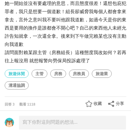
她一開始並沒有要處理的意思，而且態度很差！還想包庇犯
罪者，我只是想要一個道歉！組長卻威脅我每個人都會拿來
拿去，言外之意叫我不要叫他跟我道歉，如過今天是你的東
西是要用的換作是誰都會不開心吧？自己的東西他人未經允
許告知就拿，一次還全拿。後來到下午做完賴某也沒有主動
向我道歉
請問面對賴某跟主管（房務組長）這種態度我改如何？若再
往上報沒用 就想報警向勞保局投訴處理了
旅遊休閒
主管
房務
房務員
旅遊業
溝通協調
收藏
分享
回答
3
觀看
1118