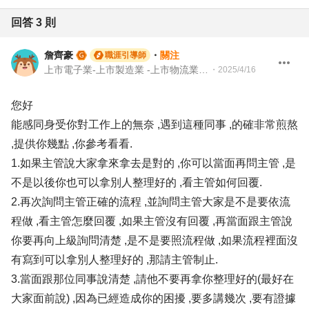
回答
3
則
詹齊豪
・
關注
職涯引導師
上市電子業-上市製造業 -上市物流業 -上市餐飲服務業 104 Giver 職涯引導師 第003202410005號
・
2025/4/16
您好
能感同身受你對工作上的無奈 ,遇到這種同事 ,的確非常煎熬
,提供你幾點 ,你參考看看.
1.如果主管說大家拿來拿去是對的 ,你可以當面再問主管 ,是
不是以後你也可以拿別人整理好的 ,看主管如何回覆.
2.再次詢問主管正確的流程 ,並詢問主管大家是不是要依流
程做 ,看主管怎麼回覆 ,如果主管沒有回覆 ,再當面跟主管說
你要再向上級詢問清楚 ,是不是要照流程做 ,如果流程裡面沒
有寫到可以拿別人整理好的 ,那請主管制止.
3.當面跟那位同事說清楚 ,請他不要再拿你整理好的(最好在
大家面前說) ,因為已經造成你的困擾 ,要多講幾次 ,要有證據