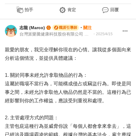
拍手
肯定
回覆
志龍 (Marco)
・
關注
職涯引導師
台灣派樂騰健康科技股份有限公司 資深製造測試工程師 | 104Giver職涯引導師 第003202310035
・
2025/4/15
親愛的朋友，我完全理解你現在的心情。讓我從多個面向來
分析這個情況，並提供具體建議：
1. 關於同事未經允許拿取物品的行為：
這屬於職場不當行為，可能構成侵占或竊盜行為。即使是同
事之間，未經允許拿取他人物品仍然是不當的。這種行為已
經影響到你的工作權益，應該受到重視和處理。
2. 主管處理方式的問題：
主管包庇這種行為並威脅你說「每個人都會拿來拿去」，這
已經涉及職場霸凌的範疇。根據台灣的基本法令，雇主應採