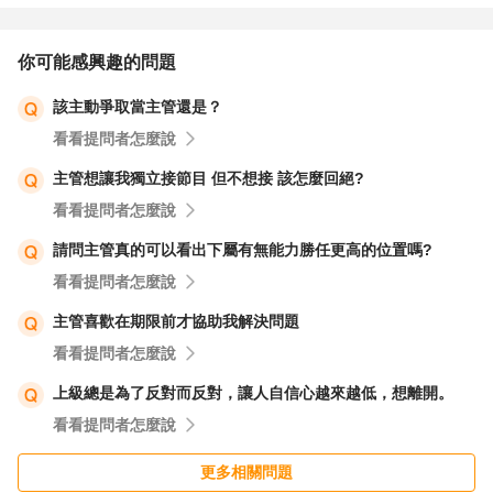
下心情很糟糕，所以時候有跟組長反應，並調閱監視器，發
現是你把我準備好的備品，拿去使用，這件事造成我的困
你可能感興趣的問題
擾，我希望下次，再有突發狀況，來不及到備品室補備品，
該主動爭取當主管還是？
使用完畢後，可以將東西補齊。（要這樣做之前，可以再次
看看提問者怎麼說
跟你的組長討論，說經過幾天的思考，你還是過不去，目前
的想法是這樣，主管覺得如何）
主管想讓我獨立接節目 但不想接 該怎麼回絕?
看看提問者怎麼說
如果是共用？很多時候是因為東西共用，而每個人的工作習
請問主管真的可以看出下屬有無能力勝任更高的位置嗎?
慣不同，有人覺得每次工作完畢，就要把備品車補滿，的人
看看提問者怎麼說
覺得剩50%再補，有的人習慣不好，覺得看不過去的人就會
主管喜歡在期限前才協助我解決問題
補，因此要看工作規範是否有訂定，如果沒有可以提出討
看看提問者怎麼說
論。
上級總是為了反對而反對，讓人自信心越來越低，想離開。
看看提問者怎麼說
更多相關問題