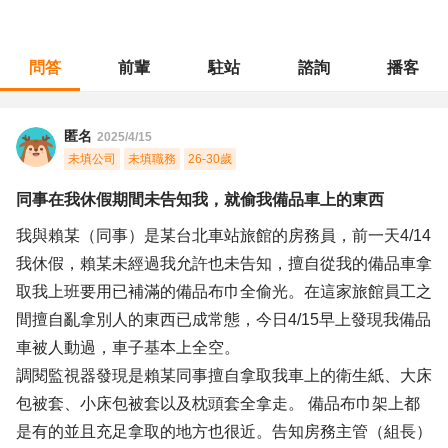
問答
前輩
駐站
諮詢
播客
職涯診所
/
旅遊休閒
/
同事在我休假期間未告知我，就偷我備品車上的東西
匿名
2025/4/15
未填公司
未填職務
26-30歲
同事在我休假期間未告知我，就偷我備品車上的東西
我與賴某（同事）是某台北車站旅館的房務員，前一天4/14
我休假，賴某未經過我允許也未告知，擅自從我的備品車拿
取我上班要用已補滿的備品布巾全偷光。在這家旅館員工之
間擅自亂拿別人的東西已成常態，今日4/15早上發現我備品
車被人動過，車子基本上全空。
調閱監視器發現是賴某同事擅自拿取我車上的衛生紙、大床
包被套、小床包被套以及枕頭套全拿走。 備品布巾架上都
是有的並且充足拿取的地方也很近。告知房務主管（組長）