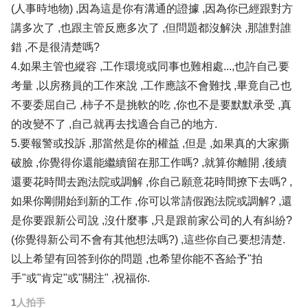
(人事時地物) ,因為這是你有溝通的證據 ,因為你已經跟對方
講多次了 ,也跟主管反應多次了 ,但問題都沒解決 ,那誰對誰
錯 ,不是很清楚嗎?
4.如果主管也縱容 ,工作環境或同事也難相處...,也許自己要
考量 ,以房務員的工作來說 ,工作應該不會難找 ,畢竟自己也
不要委屈自己 ,柿子不是挑軟的吃 ,你也不是要默默承受 ,真
的改變不了 ,自己就再去找適合自己的地方.
5.要報警或投訴 ,那當然是你的權益 ,但是 ,如果真的大家撕
破臉 ,你覺得你還能繼續留在那工作嗎? ,就算你離開 ,後續
還要花時間去跑法院或調解 ,你自己願意花時間撩下去嗎? ,
如果你剛開始到新的工作 ,你可以常請假跑法院或調解? ,還
是你要跟新公司說 ,沒什麼事 ,只是跟前家公司的人有糾紛?
(你覺得新公司不會有其他想法嗎?) ,這些你自己要想清楚.
以上希望有回答到你的問題 ,也希望你能不吝給予"拍
手"或"肯定"或"關注" ,祝福你.
1
人拍手