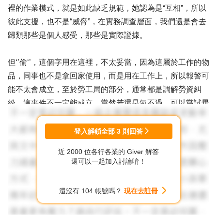
裡的作業模式，就是如此缺乏規範，她認為是“互相”，所以
彼此支援，也不是“威脅”，在實務調查層面，我們還是會去
歸類那些是個人感受，那些是實際證據。
但‘’偷‘’，這個字用在這裡，不太妥當，因為這屬於工作的物
品，同事也不是拿回家使用，而是用在工作上，所以報警可
能不太會成立，至於勞工局的部分，通常都是調解勞資糾
紛，這事件不一定能成立，當然若還是氣不過，可以嘗試畢
竟那是你的權利，但也要任何事都是一體兩面，所以要去評
估可能結果如何，值不值得。
登入解鎖全部
3
則回答
近 2000 位各行各業的 Giver 解答
備品車是否一人一台？
還可以一起加入討論唷！
如果是一人一台，就可以跟賴某講，我在幾月幾號講備品車
補滿，因為我後面幾天休假，有自己的規劃，希望幾號回來
還沒有 104 帳號嗎？
現在去註冊
上班時，可以直接工作，不需要提前來準備，當我當天上班
發現備品車是空的，感到很錯愕，也急急忙忙的補備品，當