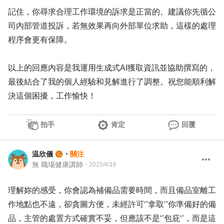
記住，你尋求合理工作環境的訴求是正當的。建議你先循公
司內部管道投訴，若無效果再向外部單位求助，這樣的處理
程序會更有保障。
以上的回應內容是我運用生成式AI獲取資訊並協助撰寫的，
最後結合了我的個人經驗和見解進行了調整。祝您能順利解
決這個困擾，工作愉快！
拍手
肯定
回覆
温欣儀
・
關注
無 職場健康講師
・
2025/4/16
理解妳的感受，你會認為補備品需要時間，而且備品室離工
作地點也不遠，卻貪圖方便，未經許可‘’拿取‘’你準備好的備
品，主管的處置方式確實不妥，但應該不是‘’包庇‘’，而是這