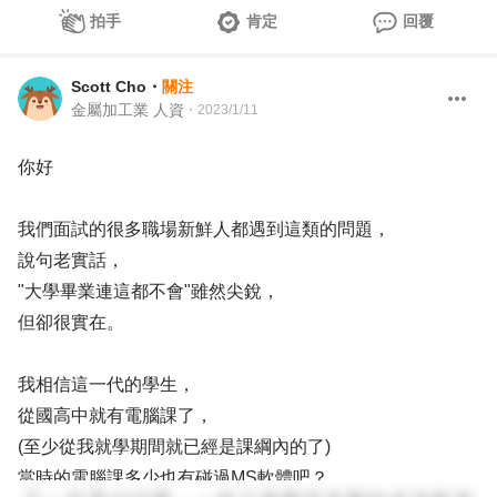
拍手
肯定
回覆
Scott Cho
・
關注
金屬加工業 人資
・
2023/1/11
你好
我們面試的很多職場新鮮人都遇到這類的問題，
說句老實話，
"大學畢業連這都不會"雖然尖銳，
但卻很實在。
我相信這一代的學生，
從國高中就有電腦課了，
(至少從我就學期間就已經是課綱內的了)
當時的電腦課多少也有碰過MS軟體吧？