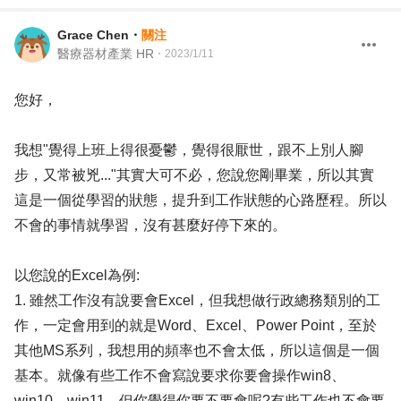
Grace Chen
・
關注
醫療器材產業 HR
・
2023/1/11
您好，
我想"覺得上班上得很憂鬱，覺得很厭世，跟不上別人腳
步，又常被兇..."其實大可不必，您說您剛畢業，所以其實
這是一個從學習的狀態，提升到工作狀態的心路歷程。所以
不會的事情就學習，沒有甚麼好停下來的。
以您說的Excel為例:
1. 雖然工作沒有說要會Excel，但我想做行政總務類別的工
作，一定會用到的就是Word、Excel、Power Point，至於
其他MS系列，我想用的頻率也不會太低，所以這個是一個
基本。就像有些工作不會寫說要求你要會操作win8、
win10、win11，但你覺得你要不要會呢?有些工作也不會要