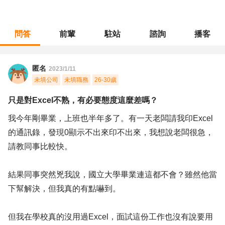
問答
前輩
駐站
諮詢
播客
職涯診所
/
行政總務
/
只是對Excel不熟，有必要態度這麼差嗎？
匿名
2023/1/11
未填公司
未填職務
26-30歲
只是對Excel不熟，有必要態度這麼差嗎？
我今年剛畢業，上班也半年多了。有一天老闆請我印Excel
的通訊錄，發現0顯示不出來印不出來，我想說老闆很急，
請教同事比較快。
結果同事突然兇我說，國立大學畢業連這都不會？雖然他當
下幫解決，但我真的有點嚇到。
但我在學校真的沒用過Excel，面試這份工作也沒有說要用