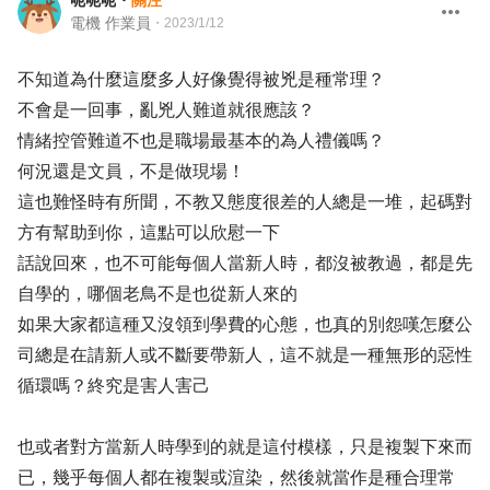
呃呃呃
・
關注
電機 作業員
・
2023/1/12
不知道為什麼這麼多人好像覺得被兇是種常理？
不會是一回事，亂兇人難道就很應該？
情緒控管難道不也是職場最基本的為人禮儀嗎？
何況還是文員，不是做現場！
這也難怪時有所聞，不教又態度很差的人總是一堆，起碼對
方有幫助到你，這點可以欣慰一下
話說回來，也不可能每個人當新人時，都沒被教過，都是先
自學的，哪個老鳥不是也從新人來的
如果大家都這種又沒領到學費的心態，也真的別怨嘆怎麼公
司總是在請新人或不斷要帶新人，這不就是一種無形的惡性
循環嗎？終究是害人害己
也或者對方當新人時學到的就是這付模樣，只是複製下來而
已，幾乎每個人都在複製或渲染，然後就當作是種合理常