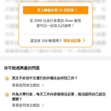
怎麼現在一點都不會了呢？
登入解鎖全部
20
則回答
但這些都不打緊，
近 2000 位各行各業的 Giver 解答
你遇到的問題是：
還可以一起加入討論唷！
你應該趕快把基本能力補足。
而不是在意別人為什麼對你惡言相向？
還沒有 104 帳號嗎？
現在去註冊
對方的休養不是你能控制的，
不用鑽牛角尖。
把心力花在學習上，
你可能感興趣的問題
我相信你的電腦能力一定比對方強太多，
英文不好但中文還行的外籍生如何找工作？
你只要願意花時間自學，
看看提問者怎麼說
搞不好半年、1年後後，
是你反過來跟對方說：
作為大學行政，每天工作內容都很沒必要，無法認同自己該怎
麼辦？
"這個功能那麼簡單，你怎麼連這個都不會？"
看看提問者怎麼說