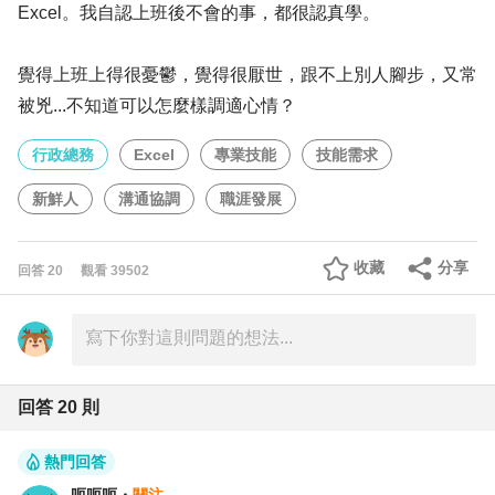
Excel。我自認上班後不會的事，都很認真學。
覺得上班上得很憂鬱，覺得很厭世，跟不上別人腳步，又常
被兇...不知道可以怎麼樣調適心情？
行政總務
Excel
專業技能
技能需求
新鮮人
溝通協調
職涯發展
收藏
分享
回答
20
觀看
39502
回答
20
則
熱門回答