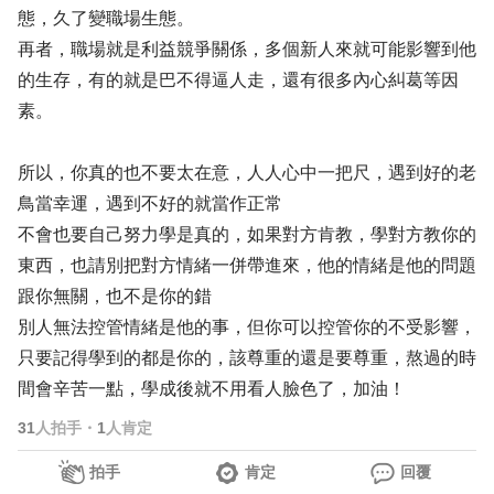
態，久了變職場生態。
再者，職場就是利益競爭關係，多個新人來就可能影響到他
的生存，有的就是巴不得逼人走，還有很多內心糾葛等因
素。
所以，你真的也不要太在意，人人心中一把尺，遇到好的老
鳥當幸運，遇到不好的就當作正常
不會也要自己努力學是真的，如果對方肯教，學對方教你的
東西，也請別把對方情緒一併帶進來，他的情緒是他的問題
跟你無關，也不是你的錯
別人無法控管情緒是他的事，但你可以控管你的不受影響，
只要記得學到的都是你的，該尊重的還是要尊重，熬過的時
間會辛苦一點，學成後就不用看人臉色了，加油！
31
人拍手
・
1
人肯定
拍手
肯定
回覆