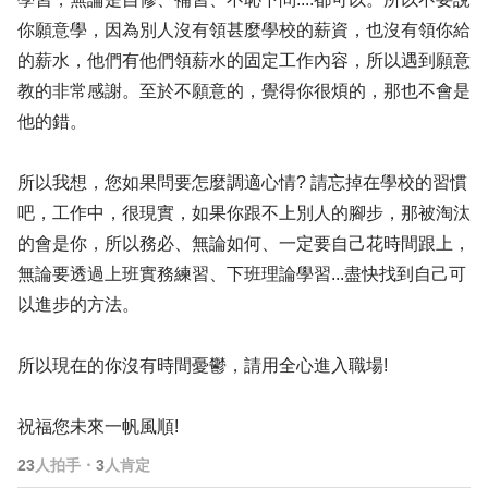
你願意學，因為別人沒有領甚麼學校的薪資，也沒有領你給
的薪水，他們有他們領薪水的固定工作內容，所以遇到願意
教的非常感謝。至於不願意的，覺得你很煩的，那也不會是
他的錯。
所以我想，您如果問要怎麼調適心情? 請忘掉在學校的習慣
吧，工作中，很現實，如果你跟不上別人的腳步，那被淘汰
的會是你，所以務必、無論如何、一定要自己花時間跟上，
無論要透過上班實務練習、下班理論學習...盡快找到自己可
以進步的方法。
所以現在的你沒有時間憂鬱，請用全心進入職場!
祝福您未來一帆風順!
23
人拍手
・
3
人肯定