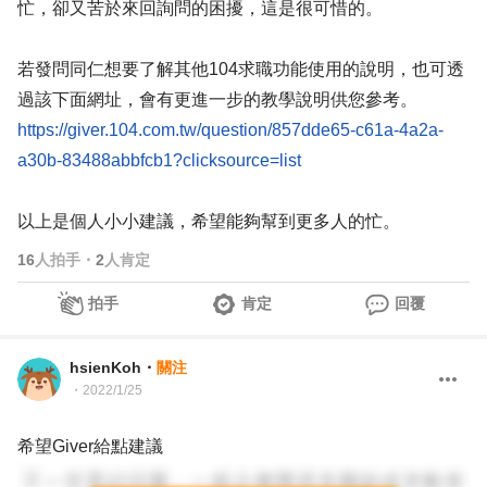
忙，卻又苦於來回詢問的困擾，這是很可惜的。
若發問同仁想要了解其他104求職功能使用的說明，也可透
過該下面網址，會有更進一步的教學說明供您參考。
https://giver.104.com.tw/question/857dde65-c61a-4a2a-
a30b-83488abbfcb1?clicksource=list
以上是個人小小建議，希望能夠幫到更多人的忙。
16
人拍手
・
2
人肯定
拍手
肯定
回覆
hsienKoh
・
關注
・
2022/1/25
希望Giver給點建議