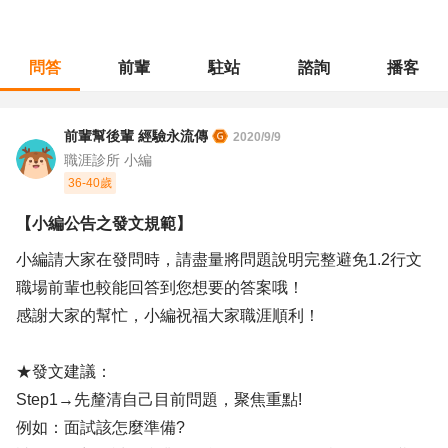
問答
前輩
駐站
諮詢
播客
職涯診所
/
其他專業
/
【小編公告之發文規範】
前輩幫後輩 經驗永流傳
2020/9/9
職涯診所 小編
36-40歲
【小編公告之發文規範】
小編請大家在發問時，請盡量將問題說明完整避免1.2行文
職場前輩也較能回答到您想要的答案哦！
感謝大家的幫忙，小編祝福大家職涯順利！
★發文建議：
Step1→先釐清自己目前問題，聚焦重點!
例如：面試該怎麼準備?