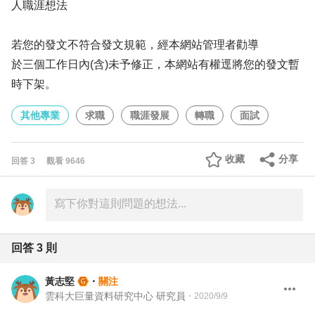
人職涯想法
若您的發文不符合發文規範，經本網站管理者勸導
於三個工作日內(含)未予修正，本網站有權逕將您的發文暫
時下架。
其他專業
求職
職涯發展
轉職
面試
收藏
分享
回答
3
觀看
9646
回答
3
則
黃志堅
・
關注
雲科大巨量資料研究中心 研究員
・
2020/9/9