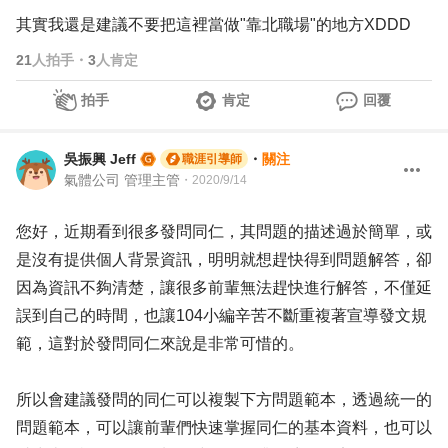
其實我還是建議不要把這裡當做"靠北職場"的地方XDDD
21
人拍手
・
3
人肯定
拍手
肯定
回覆
吳振興 Jeff
・
關注
職涯引導師
氣體公司 管理主管
・
2020/9/14
您好，近期看到很多發問同仁，其問題的描述過於簡單，或
是沒有提供個人背景資訊，明明就想趕快得到問題解答，卻
因為資訊不夠清楚，讓很多前輩無法趕快進行解答，不僅延
誤到自己的時間，也讓104小編辛苦不斷重複著宣導發文規
範，這對於發問同仁來說是非常可惜的。
所以會建議發問的同仁可以複製下方問題範本，透過統一的
問題範本，可以讓前輩們快速掌握同仁的基本資料，也可以