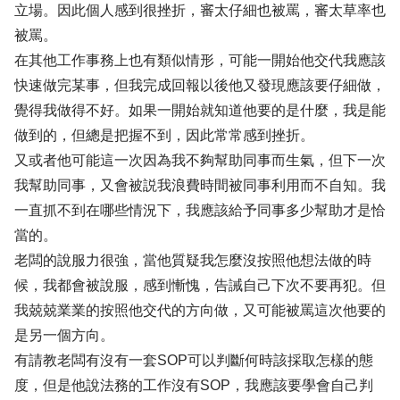
立場。因此個人感到很挫折，審太仔細也被罵，審太草率也
被罵。
在其他工作事務上也有類似情形，可能一開始他交代我應該
快速做完某事，但我完成回報以後他又發現應該要仔細做，
覺得我做得不好。如果一開始就知道他要的是什麼，我是能
做到的，但總是把握不到，因此常常感到挫折。
又或者他可能這一次因為我不夠幫助同事而生氣，但下一次
我幫助同事，又會被説我浪費時間被同事利用而不自知。我
一直抓不到在哪些情況下，我應該給予同事多少幫助才是恰
當的。
老闆的說服力很強，當他質疑我怎麼沒按照他想法做的時
候，我都會被說服，感到慚愧，告誡自己下次不要再犯。但
我兢兢業業的按照他交代的方向做，又可能被罵這次他要的
是另一個方向。
有請教老闆有沒有一套SOP可以判斷何時該採取怎樣的態
度，但是他說法務的工作沒有SOP，我應該要學會自己判