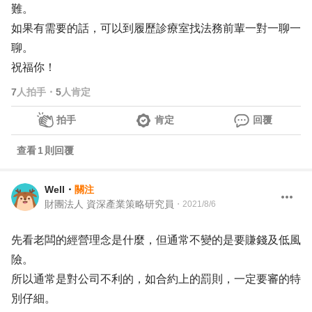
難。
如果有需要的話，可以到履歷診療室找法務前輩一對一聊一
聊。
祝福你！
7
人拍手
・
5
人肯定
拍手
肯定
回覆
查看
1
則回覆
Well
・
關注
財團法人 資深產業策略研究員
・
2021/8/6
先看老闆的經營理念是什麼，但通常不變的是要賺錢及低風
險。
所以通常是對公司不利的，如合約上的罰則，一定要審的特
別仔細。