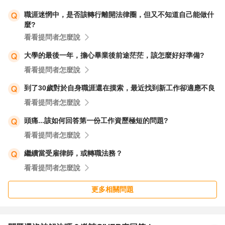
如果這些資訊你跟主管都一樣清楚, 而你覺得ABC重要,
職涯迷惘中，是否該轉行離開法律圈，但又不知道自己能做什
CDE要仔細審, 但主管永遠跟你有不一樣的想法, 你進一步
麼?
可以觀察的是 只有你跟他邏輯不合, 還是他對每個人都這麼
看看提問者怎麼說
刁?
大學的最後一年，擔心畢業後前途茫茫，該怎麼好好準備?
假設他有心腹愛將, 那可以轉問問他的愛將到底祕訣是什
看看提問者怎麼說
麼? 請他救救你, 假設他對全部人都這樣, 那就真的不是你的
問題, 主管的心思就是這麼謎.....
到了30歲對於自身職涯還在摸索，最近找到新工作卻適應不良
看看提問者怎麼說
就長期來說, 不管是哪一種, 很明顯你跟這位主管的步調不
頭痛...該如何回答第一份工作資歷極短的問題?
合- 他講話你聽不懂, 而且一年多了... 從升遷跟學習的角度
看看提問者怎麼說
上來說都不是上選, 如果不能克服, 樓上前輩說的鋼架架不起
繼續當受雇律師，或轉職法務？
來, 可能要思考, 要不要找下一個適合你的地方。
看看提問者怎麼說
祝您好運, 撥雲散霧
更多相關問題