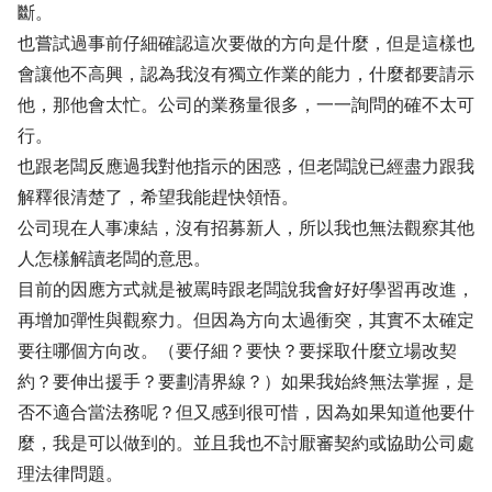
斷。
也嘗試過事前仔細確認這次要做的方向是什麼，但是這樣也
會讓他不高興，認為我沒有獨立作業的能力，什麼都要請示
他，那他會太忙。公司的業務量很多，一一詢問的確不太可
行。
也跟老闆反應過我對他指示的困惑，但老闆說已經盡力跟我
解釋很清楚了，希望我能趕快領悟。
公司現在人事凍結，沒有招募新人，所以我也無法觀察其他
人怎樣解讀老闆的意思。
目前的因應方式就是被罵時跟老闆說我會好好學習再改進，
再增加彈性與觀察力。但因為方向太過衝突，其實不太確定
要往哪個方向改。（要仔細？要快？要採取什麼立場改契
約？要伸出援手？要劃清界線？）如果我始終無法掌握，是
否不適合當法務呢？但又感到很可惜，因為如果知道他要什
麼，我是可以做到的。並且我也不討厭審契約或協助公司處
理法律問題。