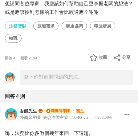
想請問各位專家，我應該如何幫助自己更掌握老闆的想法？
或是應該換到怎樣的工作會比較適應？謝謝！
法務智財
技能需求
溝通協調
職涯發展
轉職
收藏
分享
回答
4
觀看
2194
回答
4
則
吾能先生
・
關注
職涯引導師
外商金融業 法規遵循主管 l 104Giver職涯引導師 第003202310028號
・
2021/8/6
嗨，法務比你多做個幾年來回一下這題。