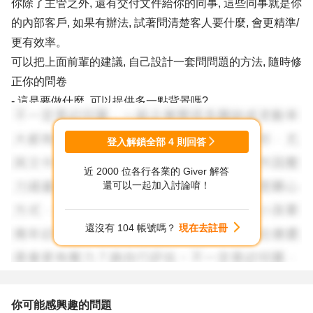
你除了主管之外, 還有交付文件給你的同事, 這些同事就是你
的內部客戶, 如果有辦法, 試著問清楚客人要什麼, 會更精準/
更有效率。
可以把上面前輩的建議, 自己設計一套問問題的方法, 隨時修
正你的問卷
- 這是要做什麼, 可以提供多一點背景嗎?
- 這是大生意嗎? 很急嗎? 很急是誰在催, 為什麼催?
- 這個生意有沒有什麼要注意的事情?
登入解鎖全部
4
則回答
- 這是什麼策略性廠商或客戶嗎? 有沒有什麼公司策略需要
近 2000 位各行各業的 Giver 解答
注意?
還可以一起加入討論唷！
- 這是新廠商/新客戶的合約, 可以給我一些簡單的背景介紹
嗎?
還沒有 104 帳號嗎？
現在去註冊
做決定, 不管什麼決定, 最重要的是資訊, 你知道越多, 能作的
決定越準確, 假設你能有多一點商業洞見, 跟他辯白也比較容
易贏。
你可能感興趣的問題