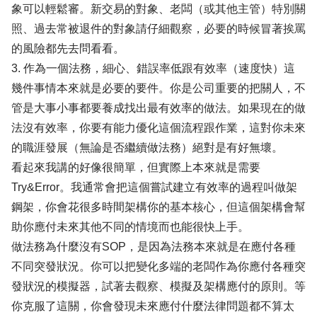
象可以輕鬆審。新交易的對象、老闆（或其他主管）特別關
照、過去常被退件的對象請仔細觀察，必要的時候冒著挨罵
的風險都先去問看看。
3. 作為一個法務，細心、錯誤率低跟有效率（速度快）這
幾件事情本來就是必要的要件。你是公司重要的把關人，不
管是大事小事都要養成找出最有效率的做法。如果現在的做
法沒有效率，你要有能力優化這個流程跟作業，這對你未來
的職涯發展（無論是否繼續做法務）絕對是有好無壞。
看起來我講的好像很簡單，但實際上本來就是需要
Try&Error。我通常會把這個嘗試建立有效率的過程叫做架
鋼架，你會花很多時間架構你的基本核心，但這個架構會幫
助你應付未來其他不同的情境而也能很快上手。
做法務為什麼沒有SOP，是因為法務本來就是在應付各種
不同突發狀況。你可以把變化多端的老闆作為你應付各種突
發狀況的模擬器，試著去觀察、模擬及架構應付的原則。等
你克服了這關，你會發現未來應付什麼法律問題都不算太