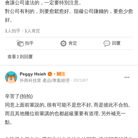
會讓公司違法的，一定要特別注意。
對公司有利的，則要愈鬆愈好。阻礙公司賺錢的，要愈少愈
好。
1
人拍手
・
1
人肯定
拍手
肯定
回覆
查看
2
則回覆
Peggy Hsieh
・
關注
外商科技業 產品/專案經理
・
2021/8/7
辛苦了(拍拍)
同意上面前輩說的, 很有可能不是您不好, 而是彼此不合拍。
而且其他幾位前輩講的也都超級重要有道理, 另外補充一
點。