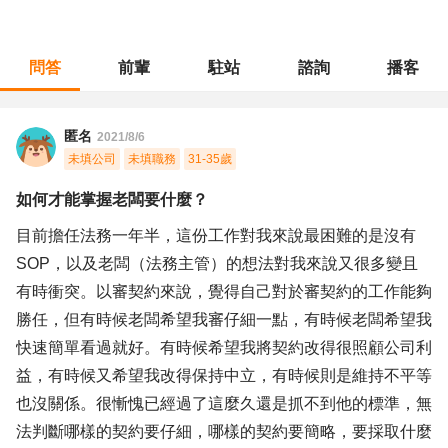
問答
前輩
駐站
諮詢
播客
職涯診所
/
法務智財
/
如何才能掌握老闆要什麼？
匿名
2021/8/6
未填公司
未填職務
31-35歲
如何才能掌握老闆要什麼？
目前擔任法務一年半，這份工作對我來說最困難的是沒有
SOP，以及老闆（法務主管）的想法對我來說又很多變且
有時衝突。以審契約來說，覺得自己對於審契約的工作能夠
勝任，但有時候老闆希望我審仔細一點，有時候老闆希望我
快速簡單看過就好。有時候希望我將契約改得很照顧公司利
益，有時候又希望我改得保持中立，有時候則是維持不平等
也沒關係。很慚愧已經過了這麼久還是抓不到他的標準，無
法判斷哪樣的契約要仔細，哪樣的契約要簡略，要採取什麼