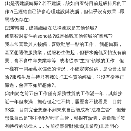
(1)是否建議轉職? 若不建議，該如何看待目前超級排斥的工
作?(已經給自己許多心理建設與洗腦，但似乎沒有效果...厭
惡感仍存在)
(2)若轉職，建議繼續在法律圈或是其他領域?
或當智財案件的soho族?或是挑戰其他領域的"業務"?
我非常喜歡與人接觸，喜歡動態一點的工作， 我想轉職，
甚至想過做服務業，從服務生做起，但薪水偏低又怕沒有前
景，會不會中年失業等等...或者從事"主持"領域的工作，但
一樣有一開始薪水偏低的情況，不確定突然跳，是否會太冒
險?服務生及主持只有幾次打工性質的經驗，並沒有從事正
職過，會否不如所想像?。
(3)由於之前五份工作僅有業務性質的工作滿一年，其餘接
近一年但未滿，擔心穩定性不夠，履歷會不被看見，目前
33歲，目前完全想像不到未來自己能成為"法務主管"，但若
想像自己是"客戶關係管理"主管，就很有熱情，身邊幾乎沒
有轉行的法律人...，先前從事智財領域(非業務)非常開心，