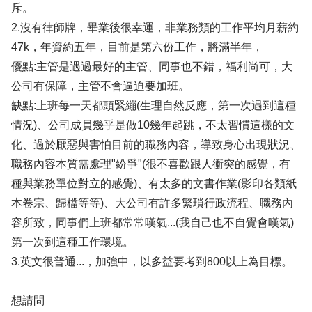
斥。
2.沒有律師牌，畢業後很幸運，非業務類的工作平均月薪約
47k，年資約五年，目前是第六份工作，將滿半年，
優點:主管是遇過最好的主管、同事也不錯，福利尚可，大
公司有保障，主管不會逼迫要加班。
缺點:上班每一天都頭緊繃(生理自然反應，第一次遇到這種
情況)、公司成員幾乎是做10幾年起跳，不太習慣這樣的文
化、過於厭惡與害怕目前的職務內容，導致身心出現狀況、
職務內容本質需處理"紛爭"(很不喜歡跟人衝突的感覺，有
種與業務單位對立的感覺)、有太多的文書作業(影印各類紙
本卷宗、歸檔等等)、大公司有許多繁瑣行政流程、職務內
容所致，同事們上班都常常嘆氣...(我自己也不自覺會嘆氣)
第一次到這種工作環境。
3.英文很普通...，加強中，以多益要考到800以上為目標。
想請問