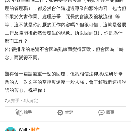
(3) 不管是哪個工作，如果要長遠發展（例如升客戶關係經
理的管理職），都必然會伴隨超過專業的額外內容，包含但
不限於文書作業、處理紛爭、冗長的會議及簽核流程--等
等，這不就是你討厭的工作內容嗎？但很可惜，這就是發展
工作及職能後必然會發生的現象。所以回到(1)，你是為什
麼而工作？
(4) 很排斥的感覺不會因為熟練而變得喜歡，但會因為「轉
念」而變得不同。
難得發一篇語氣重一點的回覆，但我相信法律系/法研所畢
業的人，對文字的掌控度遠較一般人強，會了解我們這樣說
話的苦心。祝福你！
7
人拍手
・
2
人肯定
拍手
肯定
回覆
Well
・
關注