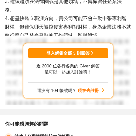
3. 建議繼續在法律圈或是其他領域，不轉職留任企業法
務。
4. 想盡快確立職涯方向，貴公司可能不會主動申張專利智
財權，但難保哪天被控侵害專利智財權，身為企業法務不就
執行讓自己發光發熱的工作領域，智財領域。
5. 排斥的感覺是心裡塞顆大石頭，不喜歡法律相關的工作
除智財領域，想想看，過去五年，您的經濟收入靠什麼，不
登入解鎖全部
3
則回答
就是法律相關的工作。不喜歡但又可以撐五年，您不覺得奇
近 2000 位各行各業的 Giver 解答
怪。
還可以一起加入討論唷！
6. 原因就出在單一專長法律相關，想轉轉不出去，那不如
重新面對，您6年大學，5年經歷，先將心中的大石頭移
還沒有 104 帳號嗎？
現在去註冊
位，讓工作有空間在心裡發芽，進而瓦解石頭，成為自己認
同的法律人。大公司打智財官司，遲早。
7. 祝福您。
你可能感興趣的問題