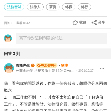
法務智財
法律人
薪資
轉職
轉行
收藏
分享
回答
3
觀看
8842
回答
3
則
吾能先生
・
關注
職涯引導師
外商金融業 法規遵循主管 l 104Giver職涯引導師 第003202310028號
・
2021/10/27
嗨，看完你的問題以後，作為一個旁觀者，想跟你分享兩個
概念：
1. 一個工作做不到一年，其實不太能自稱自己「了解這份
工作」。不管是做智財、法律研究員、銀行專員、業務等