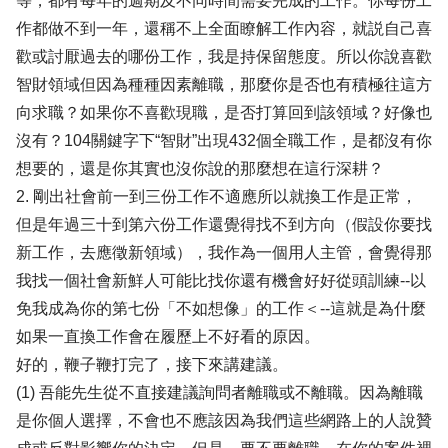
等，都有每年的週期及不同時間需要完成的工作。你每份工
作都做不到一年，還稱不上全面瞭解工作內容，就説自己喜
歡或討厭過去的哪份工作，我是持保留態度。所以你說喜歡
智財領域但因為種種因素離職，那麼你是否也有積極往這方
向求職？如果你不喜歡現職，是否打算回到該領域？好像也
沒有？104關鍵字下“智財”出現432個全職工作，是都沒有你
想要的，還是你其實也沒你說的那麼想在這行深耕？
2. 剛出社會前一到三份工作不適應所以就換工作是正常，
但是年過三十到第六份工作還覺得找不到方向（假設你要找
新工作，去應徵新領域），我作為一個用人主管，會覺得那
我找一個社會新鮮人可能比找你還有機會好好從頭訓練--以
免我成為你的第七份「不如想像」的工作＜--這就是為什麼
如果一直換工作會在履歷上不好看的原因。
好的，鞭子鞭打完了，接下來講建議。
(1) 吾能先生從不直接建議詢問者離職或不離職。因為離職
是你個人選擇，不會也不應該因為我們這些網路上的人說贊