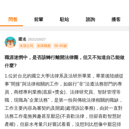
問答
前輩
駐站
諮詢
播客
職涯診所
/
法務智財
/
職涯迷惘中，是否該轉行離開法律圈，但又不知道自己能做什麼?
匿名
2021/10/27
未填公司
未填職務
36-40歲
職涯迷惘中，是否該轉行離開法律圈，但又不知道自己能做
什麼?
1.位於台北的國立大學法律系及法研所畢業，畢業後陸續從
事"間接"與法律相關的工作，如銀行"非"法遵法務部門的專
員，商標專利業務(底薪+獎金)、法律研究員、智財管理等
職，現職為"企業法務"，是第一份與傳統法律相關的職缺，
工作主要內容為審契約及開庭(處理訴訟事務)，由於一直對
法務工作毫無興趣甚至厭惡(不喜歡法律，但卻喜歡智慧財
產權)，但薪水考量只好嘗試看看，沒想到比想像中厭惡排