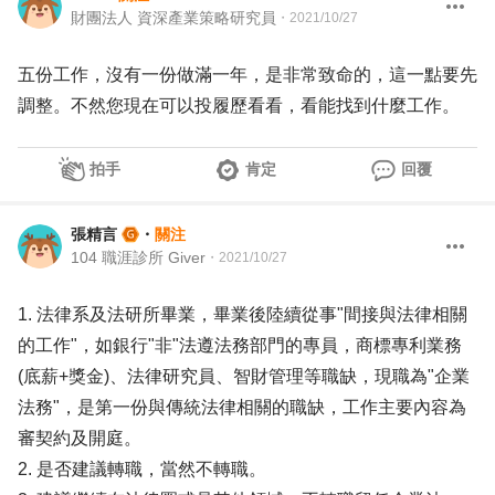
財團法人 資深產業策略研究員
・
2021/10/27
五份工作，沒有一份做滿一年，是非常致命的，這一點要先
調整。不然您現在可以投履歷看看，看能找到什麼工作。
拍手
肯定
回覆
張精言
・
關注
104 職涯診所 Giver
・
2021/10/27
1. 法律系及法研所畢業，畢業後陸續從事"間接與法律相關
的工作"，如銀行"非"法遵法務部門的專員，商標專利業務
(底薪+獎金)、法律研究員、智財管理等職缺，現職為"企業
法務"，是第一份與傳統法律相關的職缺，工作主要內容為
審契約及開庭。
2. 是否建議轉職，當然不轉職。