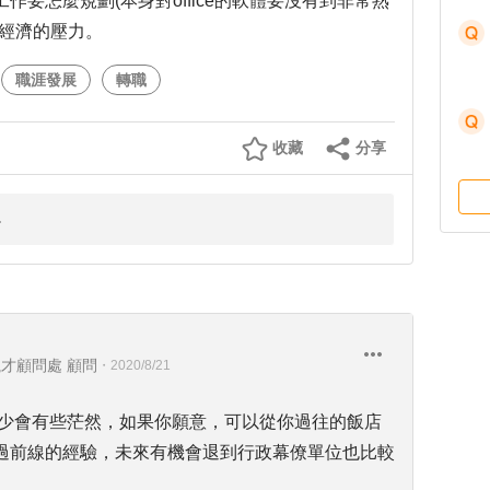
要怎麼規劃(本身對office的軟體要沒有到非常熟
及經濟的壓力。
職涯發展
轉職
收藏
分享
才顧問處 顧問
・
2020/8/21
多少會有些茫然，如果你願意，可以從你過往的飯店
過前線的經驗，未來有機會退到行政幕僚單位也比較