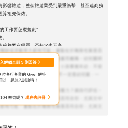
情影響旅遊，整個旅遊業受到嚴重衝擊，甚至連商務
經算祖先保佑。
的工作要怎麼規劃"
務。
高薪都要有學歷，否薪水也不高。
話，三大半導體廠都很缺人，只要能熬的住輪班和加
登入解鎖全部
5
則回答
破百萬的也有。
00 位各行各業的 Giver 解答
國或是國內到處住飯店。
可以一起加入討論唷！
104 帳號嗎？
現在去註冊