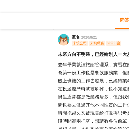
問答
職涯診所
/
旅遊休閒
/
匿名
2020/8/21
未填公司
未填職務
26-30歲
未來方向不明確，已經輸別人一大
去年畢業就讀旅館管理系，實習在
會第一份工作也是餐飲服務業，但
般上班族的工作去發展，已經待業
在投遞履歷時就被刷掉，也不知道
男生通常都是做業務居多，但跟我
間也要去做過其他不同性質的工作
時間拖越久又被現實給打敗再思考
段時間卻兩把空，想請教各位前輩