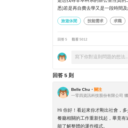
是想找尋非本科系的辦公室性質的工作
悉)若是再自費去學又是一段時間
旅遊休閒
技能需求
求職
回答
5
觀看
5012
回答
5
則
Belle Chu
・
關注
一零四資訊科技股份有限公司 獵
Hi 你好！看起來你才剛出社會，
餐廳相關的工作重新找起，畢竟有
能了解整體的運作模式。