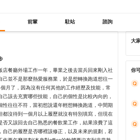
前輩
駐站
諮詢
未來方向不明確，已經輸別人一大步
大
步
飯店餐廳外場工作一年，畢業之後去當兵回來剛入社
你
自己並不是那麼熱愛服務業，於是想轉換跑道想往一
4個月了，因為沒有任何其他的工作經歷及技能，常
自己該去充實哪些技能，自己的個性是比較內向的，
個性往往不符，當初想說還年輕想轉換跑道，中間期
但都沒待到一個月以上履歷就沒有特別填寫，但現在
是否又該回去自己熟悉的餐飲業工作，結果浪費了這
，自己的履歷是否哪裡該修正，以及未來的規劃，若