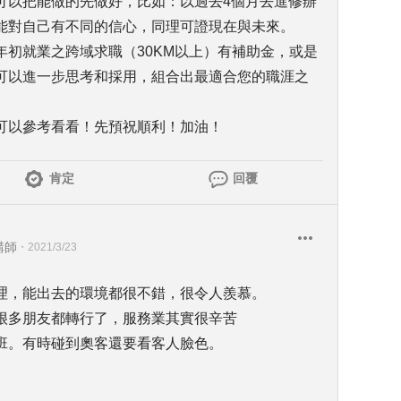
可以把能做的先做好，比如：以過去4個月去進修辦
能對自己有不同的信心，同理可證現在與未來。
初就業之跨域求職（30KM以上）有補助金，或是
可以進一步思考和採用，組合出最適合您的職涯之
可以參考看看！先預祝順利！加油！
肯定
回覆
講師
・
2021/3/23
理，能出去的環境都很不錯，很令人羨慕。
很多朋友都轉行了，服務業其實很辛苦
班。有時碰到奧客還要看客人臉色。