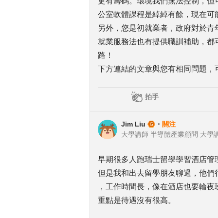
更有籌碼。環境我們無法控制，但
公室軟體課程是綽綽有餘，現在可
另外，您是初就業者，政府對於青年
就業服務法也有提供職訓補助，都
路！
下方連結的文章與您有相同問題，
拍手
Jim Liu
・
關注
大學講師 半導體產業顧問 大學
早期很多人跑瑞士留學學習酒店管
但是我和出去留學朋友聊過，他們
，工作時間長，像在酒店也要輪夜
重點是待遇沒有很高。