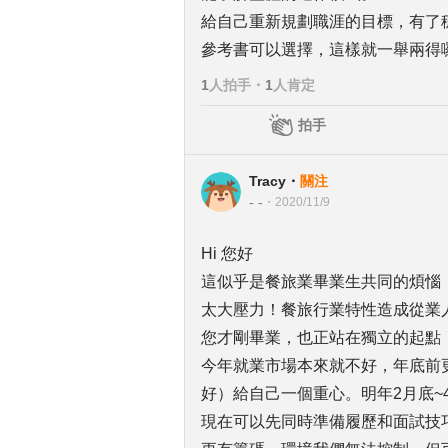
給自己重新規劃職涯的目標，有了穩
參考書可以選擇，這樣就一舉兩得
1
人拍手
・
1
人肯定
拍手
Tracy
・
關注
- -
・
2020/11/9
Hi 您好
這似乎是餐旅業畢業生共同的煩惱
太大壓力！餐旅行業特性造成從業
您才剛畢業，也正站在獨立的起點
今年就業市場本來就不好，年底前
好）給自己一個重心。明年2月底
現在可以先同時準備履歷和面試技