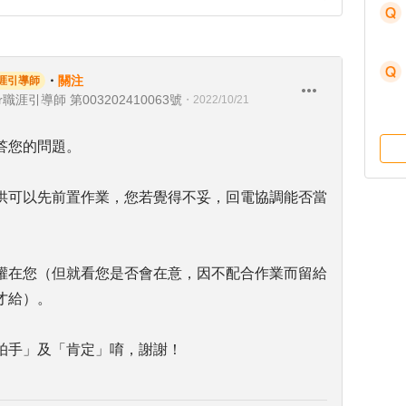
・
關注
涯引導師
職涯引導師 第003202410063號
・
2022/10/21
答您的問題。
供可以先前置作業，您若覺得不妥，回電協調能否當
權在您（但就看您是否會在意，因不配合作業而留給
才給）。
拍手」及「肯定」唷，謝謝！