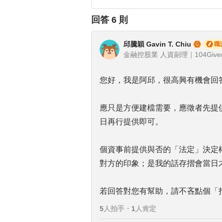
回答
6
則
邱騰穎 Gavin T. Chiu
職
金融控股業 人資副理｜104Giver
您好，我是阿邱，很高興有機會回
應只是方便建檔需要，應徵者先提
日再行提供即可。
個資事前提供與否的「法定」決定
對方的印象；是我的話存摺會當日
若回答對您有幫助，請不吝點個「
5
人拍手
・
1
人肯定