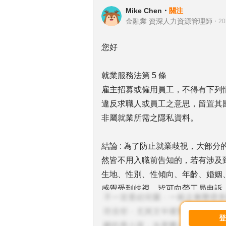
Mike Chen
・
關注
金融業 資深人力資源管理師
・
20
您好
就業服務法第 5 條
雇主招募或僱用員工，不得有下列
違反求職人或員工之意思，留置其
非屬就業所需之隱私資料。
結論 : 為了防止就業歧視，大部
然皆不用入職前告知的，若有涉及
生地、性別、性傾向、年齡、婚姻
感覺受到歧視，皆可向勞工局申訴