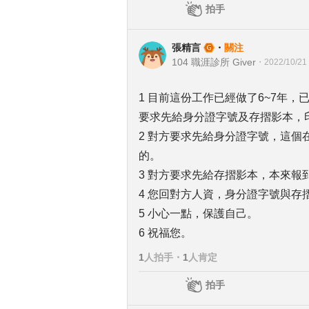
拍手
張精言
・
關注
104 職涯診所 Giver
・
2022/10/21
1 目前這份工作已經做了6~7年
要求先給身分證字號及存摺影本，
2 對方要求先給身分證字號，這
的。
3 對方要求先給存摺影本，本來報
4 您回對方人資，身分證字號與
5 小心一點，保護自己。
6 祝福您。
1
人拍手
・
1
人肯定
拍手