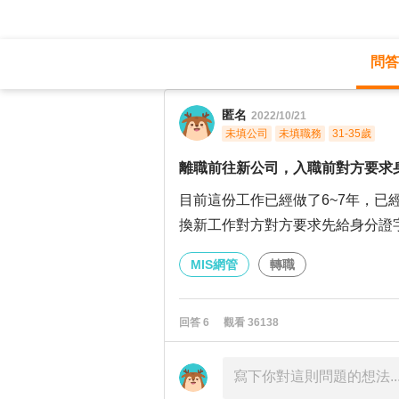
問答
職涯診所
/
MIS網管
/
匿名
2022/10/21
未填公司
未填職務
31-35歲
離職前往新公司，入職前對方要求
目前這份工作已經做了6~7年，已
換新工作對方對方要求先給身分證
MIS網管
轉職
回答
6
觀看
36138