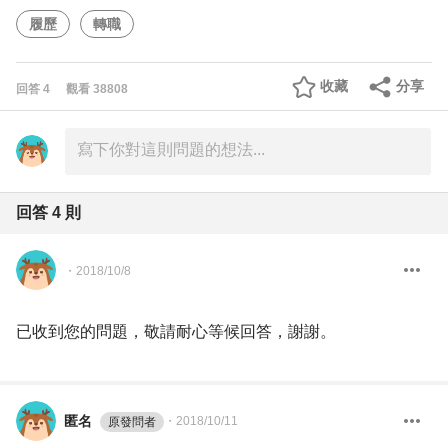
履歷
轉職
收藏
分享
回答
4
觀看
38808
回答
4
則
・
2018/10/8
已收到您的問題，敬請耐心等候回答，謝謝。
匿名
・
2018/10/11
原發問者