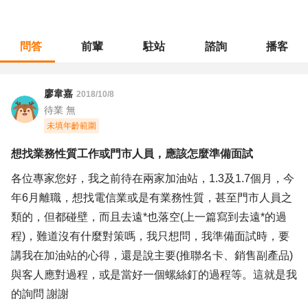
問答
前輩
駐站
諮詢
播客
職涯診所
/
不分職務
/
想找業務性質工作或門市人員，應該怎麼準備面試
廖韋嘉
2018/10/8
待業 無
未填年齡範圍
想找業務性質工作或門市人員，應該怎麼準備面試
各位專家您好，我之前待在兩家加油站，1.3及1.7個月，今
年6月離職，想找電信業或是有業務性質，甚至門市人員之
類的，但都碰壁，而且去遠*也落空(上一篇寫到去遠*的過
程)，難道沒有什麼對策嗎，我只想問，我準備面試時，要
講我在加油站的心得，還是說主要(推聯名卡、銷售副產品)
與客人應對過程，或是當好一個螺絲釘的過程等。這就是我
的詢問 謝謝