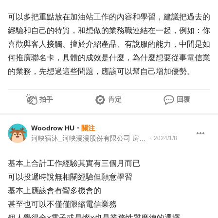
可以多把重點放在加油站工作的內容和學習，建議把過去的
經驗和自己的特質，和想做的業務職連結在一起，例如：你
喜歡與客人接觸、擅於介紹產品、有說服的能力，中間是如
何推廣聯名卡，具體的成效是什麼，為什麼想要從事電信業
的業務，先想過這些問題，應該可以幫自己增加優勢。
拍手
肯定
回覆
Woodrow HU
・
關注
河映宿沐_河映漫漫股份有限公司 房務主管
・
2024/1/8
基本上合計工作經驗其實有三個月而已
可以投遞時說無相關經驗但願意學習
基本上應該會有蠻多機會的
甚至也可以不僅僅限縮電信業務
個人覺得全×電子或是燦×也是業務性質磨練的選擇