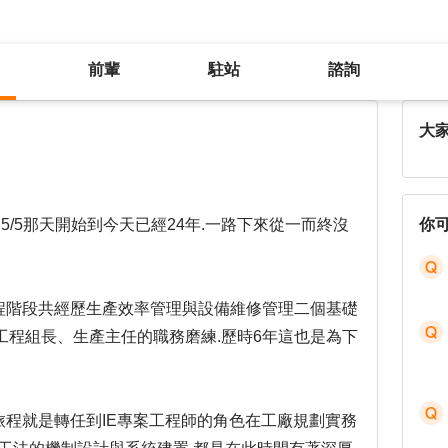
前輩
駐站
諮詢
我該怎麼決定 ? Stay or Exit ?
大
 5/5那天開始到今天已經24年.一路下來從一而終沒
你
旅程階段共經歷生產效率管理與設備維修管理二個基礎
工程組長、生產主任的職務磨練.歷時6年這也是為下
旅程就是轉任到IE專案工程師的角色在工廠規劃實務