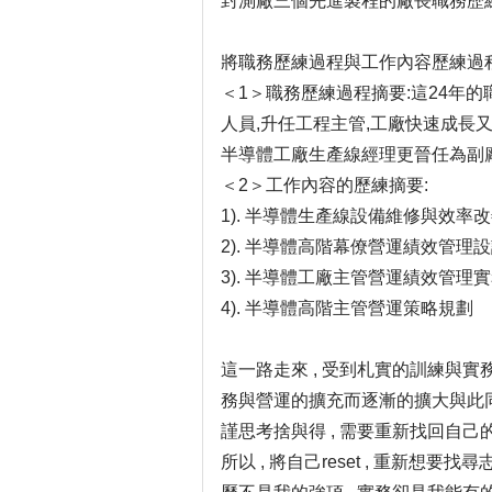
封測廠三個先進製程的廠長職務歷練
將職務歷練過程與工作內容歷練過程
＜1＞職務歷練過程摘要:這24年
人員,升任工程主管,工廠快速成長
半導體工廠生產線經理更晉任為副廠
＜2＞工作內容的歷練摘要:
1). 半導體生產線設備維修與效率
2). 半導體高階幕僚營運績效管理
3). 半導體工廠主管營運績效管理
4). 半導體高階主管營運策略規劃
這一路走來 , 受到札實的訓練與實務
務與營運的擴充而逐漸的擴大與此
謹思考捨與得 , 需要重新找回自己
所以 , 將自己reset , 重新想