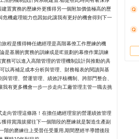
工法的機制設計與系統建置.都是在此時間有著深厚
劃與建置實務的歷練外更獲得另一個附加價值極高的歷
與危機處理能力也因如此讓我有更好的機會得到下一
次的旅程是獲得轉任總經理是高階幕僚工作歷練的機
不論是基層的實務的訓練或是IE規劃的幕僚作業訓練
勢, 讓實務可以進入高階管理的管理機制設計與推動的具
ce就是可以再補足成本分析與管理、財務報表的閱讀與基
劃與管理、營運管理、績效評核機制、跨部門整合、
練也讓我有更多機會一步一步走向工廠管理主管一職去挑
我正式走向管理這條路！在擔任總經理室的營運績效管理
自己獲得賞識拔擢往下一個階段的歷練就是製造生產副
, 一階一階的磨練往上受晉任受重用,期間歷經半導體後段