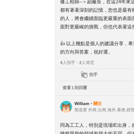
修工程師--＞副廠長，在這24年
都有著著深刻的記憶，您也是最有
的人，將會繼續面臨更嚴重的表面
面對更嚴峻的挑戰，但也代表著這
👍 以上幾點是個人的建議分享，
的方向與答案，祝好運。
4
人拍手
・
2
人肯定
拍手
查看
1
則回覆
William
・
關注
製造業 外商,台商,海外,幕僚,經
同為工工人，特別是現場IE出身，
雖然跟您的領域有很大的不同，但