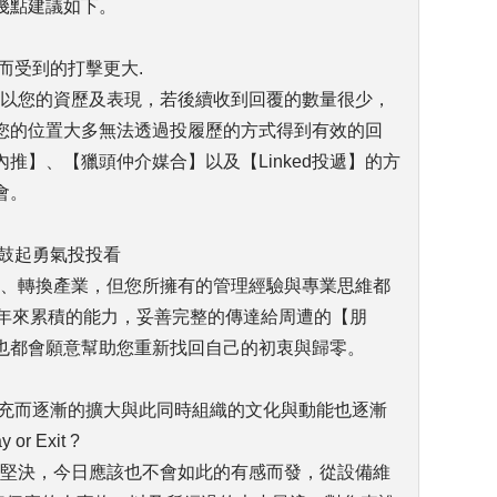
幾點建議如下。
而受到的打擊更大.
為以您的資歷及表現，若後續收到回覆的數量很少，
您的位置大多無法透過投履歷的方式得到有效的回
推】、【獵頭仲介媒合】以及【Linked投遞】的方
會。
著鼓起勇氣投投看
業、轉換產業，但您所擁有的管理經驗與專業思維都
4年來累積的能力，妥善完整的傳達給周遭的【朋
也都會願意幫助您重新找回自己的初衷與歸零。
擴充而逐漸的擴大與此同時組織的文化與動能也逐漸
 Exit ?
意堅決，今日應該也不會如此的有感而發，從設備維