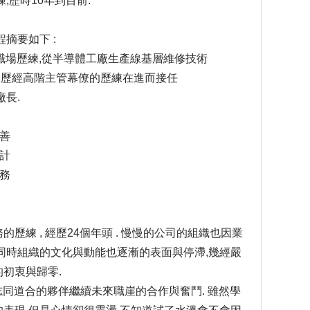
,歷時10年到目前.
摘要如下 :
的職場歷練,從半導體工廠生產線基層維修技術
又歷經高階主管幕僚的歷練在進而接任
長.
改善
設計
實務
的歷練 , 經歷24個年頭 . 慢慢的公司的組織也因業
同時組織的文化與動能也逐漸的表面與停滯,幾經嚴
的初衷與歸零.
要找尋志同道合的夥伴繼續未來職崖的合作與奮鬥. 雖然學