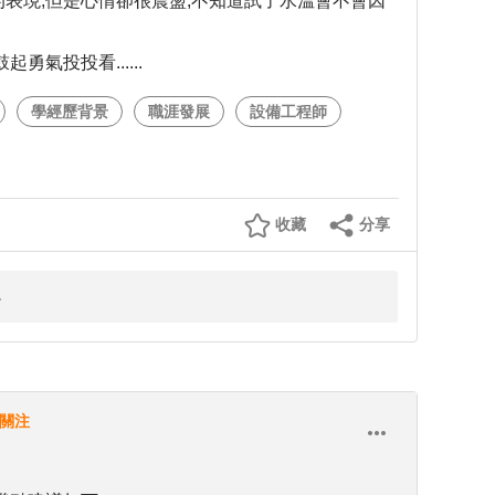
有的表現,但是心情卻很震盪,不知道試了水溫會不會因
起勇氣投投看......
學經歷背景
職涯發展
設備工程師
收藏
分享
關注