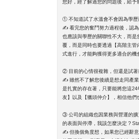
您好，經了解過您的問題後，給予
① 不知道試了水溫會不會因為學歷
✍ 看完您的奮鬥努力過程後，認
也應該與學歷的關聯性不大，而是
覆，而是同時也要透過【高階主管內
式進行，才能夠獲得更多適合的機
② 目前的心情很複雜，但還是試
✍ 雖然不了解您後續是想走同產
是扎實的存在著，只要能將您這2
友】以及【獵頭仲介】，相信他們
③ 公司的組織也因業務與營運的
的表面與停滯，我該怎麼決定 ? Stay or
✍ 但換個角度想，如果您已經辭