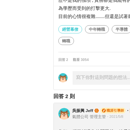
歷不是我的強項 , 實務卻是我能
為學歷而受到的打擊更大.
目前的心情很複雜........但還是試著鼓
經營幕僚
中年轉職
半導體
轉職
回答
2
觀看
3054
回答
2
則
吳振興 Jeff
・
職涯引導師
氣體公司 管理主管
・
2021/5/8