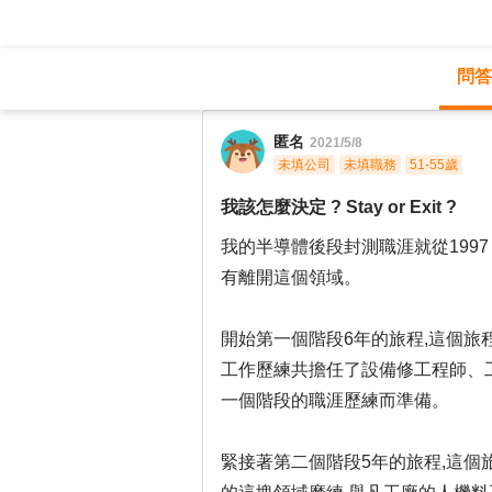
問答
職涯診所
/
經營幕僚
/
匿名
2021/5/8
未填公司
未填職務
51-55歲
我該怎麼決定 ? Stay or Exit ?
我的半導體後段封測職涯就從1997
有離開這個領域。
開始第一個階段6年的旅程,這個
工作歷練共擔任了設備修工程師、
一個階段的職涯歷練而準備。
緊接著第二個階段5年的旅程,這個