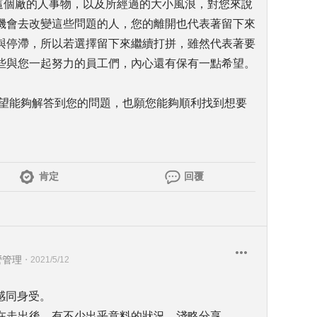
來這個廠的人事物，以及所經過的大小風浪，對您來說
機會去改變這些問題的人，您的離開也代表著留下來
與停滯，所以若選擇留下來繼續打拼，雖然代表著要
些與您一起努力的員工們，內心還有保有一點希望。
希望能夠解答到您的問題，也願您能夠順利找到想要
肯定
回覆
營管理
・
2021/5/12
感同身受。
在走出後，有不少出乎意料的狀況，淺略分享。