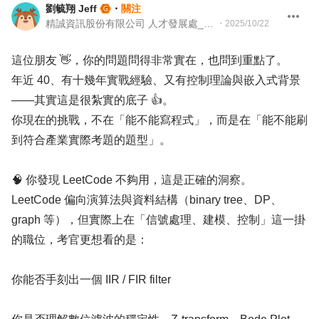
劉毓翔 Jeff
・
關注
精誠資訊股份有限公司 人才發展處_人資專案經理
・
2025/10/22
這位朋友 👋，你的問題問得非常實在，也問到重點了。
年近 40、有十幾年實戰經驗、又有控制理論與嵌入式背景
——其實這是很紮實的底子 👍。
你現在的挑戰，不在「能不能寫程式」，而是在「能不能刷
到符合產業實際考題的題型」。
🧠 你發現 LeetCode 不夠用，這是正確的洞察。
LeetCode 偏向演算法與資料結構（binary tree、DP、
graph 等），但實際上在「信號處理、建模、控制」這一掛
的職位，考官更想看的是：
你能否手刻出一個 IIR / FIR filter