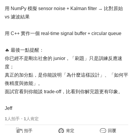
用 NumPy 模擬 sensor noise + Kalman filter → 比對原始
vs 濾波結果
用 C++ 實作一個 real-time signal buffer + circular queue
🔥 最後一點提醒：
你已經不是剛出社會的 junior，「刷題」只是訓練反應速
度；
真正的加分點，是你能說明「為什麼這樣設計」、「如何平
衡精度與效能」。
面試官看到你能談 trade-off，比看到你解完題更有印象。
Jeff
1
人拍手
・
1
人肯定
拍手
肯定
回覆