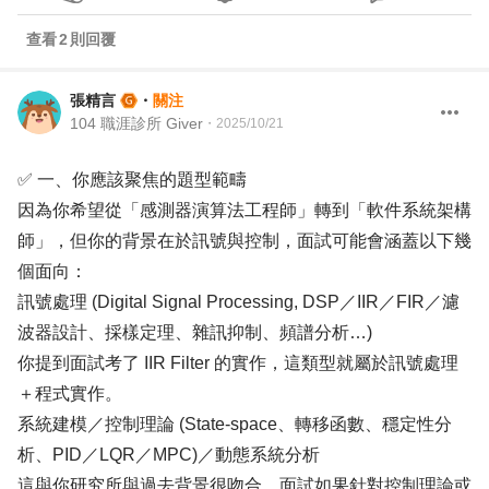
查看
2
則回覆
張精言
・
關注
104 職涯診所 Giver
・
2025/10/21
✅ 一、你應該聚焦的題型範疇
因為你希望從「感測器演算法工程師」轉到「軟件系統架構
師」，但你的背景在於訊號與控制，面試可能會涵蓋以下幾
個面向：
訊號處理 (Digital Signal Processing, DSP／IIR／FIR／濾
波器設計、採樣定理、雜訊抑制、頻譜分析…)
你提到面試考了 IIR Filter 的實作，這類型就屬於訊號處理
＋程式實作。
系統建模／控制理論 (State-space、轉移函數、穩定性分
析、PID／LQR／MPC)／動態系統分析
這與你研究所與過去背景很吻合。面試如果針對控制理論或