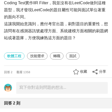
Coding Test實作IIR Filter，我並沒有在LeetCode做到這種
題型，我才發現LeetCode的題目屬性可能與面試單位著重
的面向不同。
這讓我開始意識到，應付考官出題，刷對題目的重要性，想
請問有在感測器訊號處理方面、系統建模方面相關的刷題網
站或著題庫，方便我練熟這方面的題目？
軟體工程
技能需求
轉職
面試
收藏
分享
回答
2
觀看
1358
回答
2
則