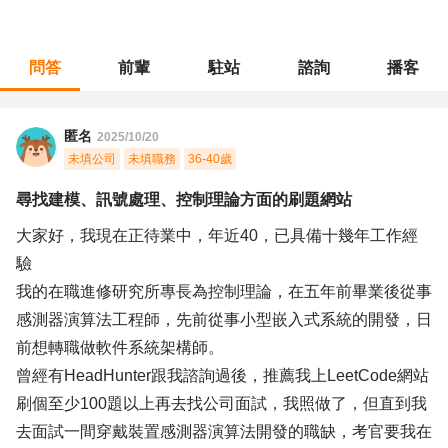
問答
前輩
駐站
諮詢
播客
職涯診所
/
軟體工程
/
尋找建模、訊號處理、控制理論方面的刷題網站
匿名
2025/10/20
未填公司
未填職務
36-40歲
尋找建模、訊號處理、控制理論方面的刷題網站
大家好，我現在正待業中，年近40，已具備十幾年工作經
驗
我的在職進修研究所專長為控制理論，在五年前畢業後從事
感測器演算法工程師，先前從事小型嵌入式系統的開發，日
前想轉職做軟件系統架構師。
曾經有HeadHunter跟我諮詢過後，推薦我上LeetCode網站
刷個至少100題以上再去找公司面試，我照做了，但直到我
去面試一間穿戴裝置感測器演算法開發的職缺，考官要我在