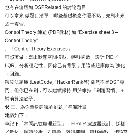
也有在論壇如 DSPRelated 的討論題目
可以拿來 做題目清單：哪些基礎概念你還不熟，先列出來
逐一複習。
Control Theory 練題 (PDF教材) 如 “Exercise sheet 3 –
Control Theory”
、「Control Theory Exercises」
可照著做：寫出狀態空間模型、轉移函數、設計 PID／
LQR、分析穩定性。因你已有背景，用這些題庫做為 強化
＋回顧。
演算法題庫 (LeetCode／HackerRank等) 雖然不是DSP專
門，但你已在刷，可以繼續保持 用於維持「刷題習慣」＋
補演算法底子。
🛠 三、為你量身建議的刷題／準備計畫
建議如下：
筆記下「常問訊號處理題型」：FIR/IIR 濾波器設計、採樣
／量化、頻譜分析、Z 轉換、雜訊抑制、轉移函數、狀態空