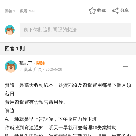
收藏
分享
回答
1
觀看
788
回答
1
則
張志平
・
關注
四葉草 店長
・
2025/5/29
資遣，是當天收到紙本，薪資部份及資遣費用都是下個月領
薪日。
費用資遣費有含預告費用等。
資遣
A.一種就是早上告訴你，下午收東西等下班
你就收到資遣通知，明天一早就可去辦理非失業補助。