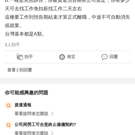
B.一種是先告訴你，你被資遣預告期依公司規定，你有多少
天可去找工作免扣薪找工作二天左右
這種要工作到預告期結束才算正式離職，中途不可自動消失
或就業。
台灣基本都是A類。
1
人拍手
拍手
肯定
回覆
查看
2
則回覆
你可能感興趣的問題
資遣通報
看看提問者怎麼說
公司與勞工可合意終止僱傭契約?
看看提問者怎麼說