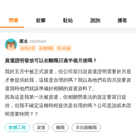
問答
前輩
駐站
諮詢
播客
職涯診所
/
軟體工程
/
資遣證明發放可以在離職日過半個月後嗎？
匿名
2025/5/29
未填公司
未填職務
36-40歲
資遣證明發放可以在離職日過半個月後嗎？
我於五月中被正式資遣，但公司當日說資遣證明需要於月底
才會提供給我，這樣是合理的嗎？我以為他們在四月說要資
遣我時他們就該準備好相關的資遣資料了。
因為這是我第一次被資遣，但相關勞基法的規定要當日提
供，但我不確定這種時程提供是合理的嗎？公司是說紙本證
明需要時間？？
軟體工程
資遣
離職
非自願離職