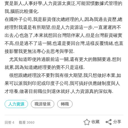
實是新人,人事好學,人力資源太廣泛,可能習慣數據式管理的
我,腦筋比較僵化.
在國外子公司,我是薪資僅次總經理的人,因為我過去資歷,總
經理對我還是有所期望,但是人力資源這一步,一直遲遲跨不
出去,心也急了,本來就想回台灣陪伴家人,但是台灣薪資確實
不高,但是過不了這一關,也還是要回台灣,這樣反覆情緒,也直
接影響我更無法專心去思考與學習.
尤其知道即使跨過眼前這一關,還有更大的難關要過.想到
就累.因為知道總經理要的覺不只是這樣.
很想跟總經理說不要對我有很大期望,我只想做好本業,如
果可以派我到印尼或印度子公司,我可搞好供應鏈制度與人
才培養,做著目前職位到退休就好.人力資源真的深似海.
人力資源
職涯發展
轉職
收藏
分享
回答
4
觀看
3060