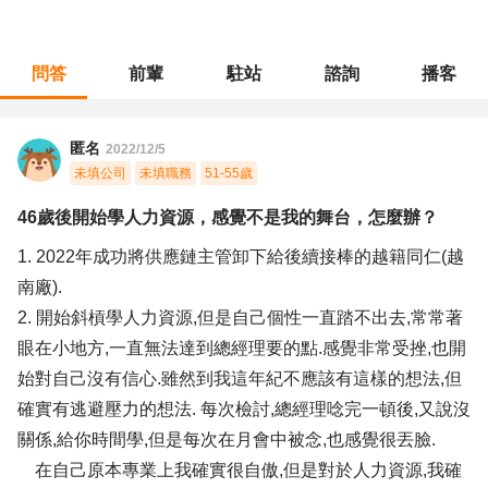
問答
前輩
駐站
諮詢
播客
職涯診所
/
人力資源
/
46歲後開始學人力資源，感覺不是我的舞台，怎麼辦？
匿名
2022/12/5
未填公司
未填職務
51-55歲
46歲後開始學人力資源，感覺不是我的舞台，怎麼辦？
1. 2022年成功將供應鏈主管卸下給後續接棒的越籍同仁(越
南廠).
2. 開始斜槓學人力資源,但是自己個性一直踏不出去,常常著
眼在小地方,一直無法達到總經理要的點.感覺非常受挫,也開
始對自己沒有信心.雖然到我這年紀不應該有這樣的想法,但
確實有逃避壓力的想法. 每次檢討,總經理唸完一頓後,又說沒
關係,給你時間學,但是每次在月會中被念,也感覺很丟臉.
在自己原本專業上我確實很自傲,但是對於人力資源,我確