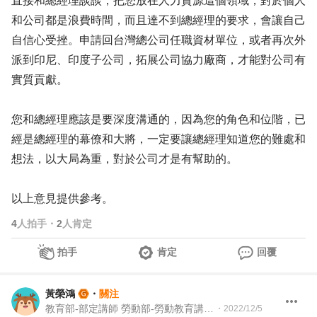
直接和總經理談談，把您放在人力資源這個領域，對於個人
和公司都是浪費時間，而且達不到總經理的要求，會讓自己
自信心受挫。申請回台灣總公司任職資材單位，或者再次外
派到印尼、印度子公司，拓展公司協力廠商，才能對公司有
實質貢獻。
您和總經理應該是要深度溝通的，因為您的角色和位階，已
經是總經理的幕僚和大將，一定要讓總經理知道您的難處和
想法，以大局為重，對於公司才是有幫助的。
以上意見提供參考。
4
人拍手
・
2
人肯定
拍手
肯定
回覆
黃榮鴻
・
關注
教育部-部定講師 勞動部-勞動教育講師 職業安全衛生講師＆職涯顧問＆ 教育訓練顧問＆人生教練
・
2022/12/5