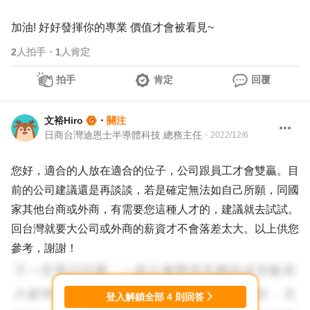
加油! 好好發揮你的專業 價值才會被看見~
2
人拍手
・
1
人肯定
拍手
肯定
回覆
文裕Hiro
・
關注
日商台灣迪恩士半導體科技 總務主任
・
2022/12/6
您好，適合的人放在適合的位子，公司跟員工才會雙贏。目
前的公司建議還是再談談，若是確定無法如自己所願，同國
家其他台商或外商，有需要您這種人才的，建議就去試試。
回台灣就要大公司或外商的薪資才不會落差太大。以上供您
參考，謝謝！
登入解鎖全部
4
則回答