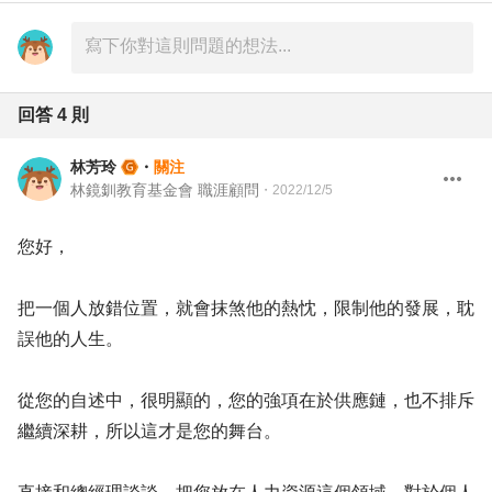
回答
4
則
林芳玲
・
關注
林鏡釧教育基金會 職涯顧問
・
2022/12/5
您好，
把一個人放錯位置，就會抹煞他的熱忱，限制他的發展，耽
誤他的人生。
從您的自述中，很明顯的，您的強項在於供應鏈，也不排斥
繼續深耕，所以這才是您的舞台。