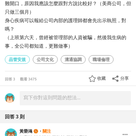
難開口，原因我應該怎麼跟對方說比較好？（美商公司，但
只做三個月）
身心疾病可以報給公司內部的護理師都會先出示執照，對
嗎？
（上班第六天，曾經被管理部的人資被騙，然後我生病的
事，全公司都知道，更難做事）
品管安規
公司文化
溝通協調
職場倫理
收藏
分享
回答
3
觀看
3475
回答
3
則
黃榮鴻
・
關注