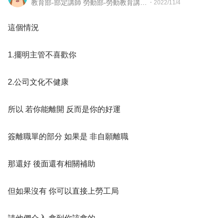
教育部-部定講師 勞動部-勞動教育講師 職業安全衛生講師＆職涯顧問＆ 教育訓練顧問＆人生教練
・
2022/11/4
這個情況
1.擺明主管不喜歡你
2.公司文化不健康
所以 若你能離開 反而是你的好運
簽離職單的部分 如果是 非自願離職
那還好 後面還有相關補助
但如果沒有 你可以直接上勞工局