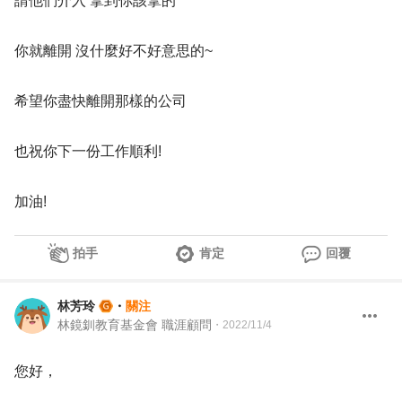
請他們介入 拿到你該拿的
你就離開 沒什麼好不好意思的~
希望你盡快離開那樣的公司
也祝你下一份工作順利!
加油!
拍手
肯定
回覆
林芳玲
・
關注
林鏡釧教育基金會 職涯顧問
・
2022/11/4
您好，