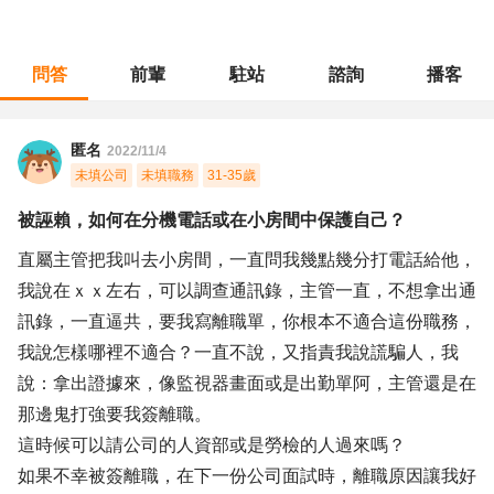
問答
前輩
駐站
諮詢
播客
職涯診所
/
品管安規
/
被誣賴，如何在分機電話或在小房間中保護自己？
匿名
2022/11/4
未填公司
未填職務
31-35歲
被誣賴，如何在分機電話或在小房間中保護自己？
直屬主管把我叫去小房間，一直問我幾點幾分打電話給他，
我說在ｘｘ左右，可以調查通訊錄，主管一直，不想拿出通
訊錄，一直逼共，要我寫離職單，你根本不適合這份職務，
我說怎樣哪裡不適合？一直不說，又指責我說謊騙人，我
說：拿出證據來，像監視器畫面或是出勤單阿，主管還是在
那邊鬼打強要我簽離職。
這時候可以請公司的人資部或是勞檢的人過來嗎？
如果不幸被簽離職，在下一份公司面試時，離職原因讓我好