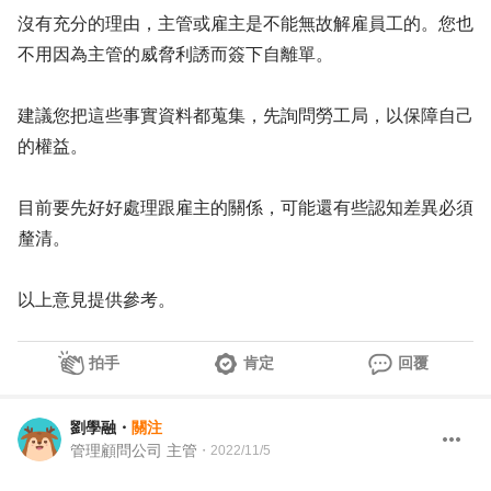
沒有充分的理由，主管或雇主是不能無故解雇員工的。您也
不用因為主管的威脅利誘而簽下自離單。
建議您把這些事實資料都蒐集，先詢問勞工局，以保障自己
的權益。
目前要先好好處理跟雇主的關係，可能還有些認知差異必須
釐清。
以上意見提供參考。
拍手
肯定
回覆
劉學融
・
關注
管理顧問公司 主管
・
2022/11/5