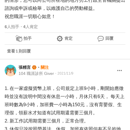
的情形，您可以向公司所在地的地方勞工行政主管機關提出
諮詢或申訴或檢舉，以維護自己的勞動權益。
祝您職涯一切順心如意！
6
人拍手
・
4
人肯定
拍手
肯定
回覆
查看
1
則回覆
張精言
・
關注
104 職涯診所 Giver
・
2021/11/9
1. 在一家虛擬貨幣上班，公司規定上班9小時，剛開始應徵
時並沒有說明中間沒有休息一小時，月休只有6天， 每天上
班時數為9小時，加班費一小時為150元，沒有育嬰假、生
理假，領薪水才知道有試用期還需要三個月。
2. 新工作試用期需要三個月，正常合理。
3. 休假只說按照勞基法，休假、加班有依照但有不足的地