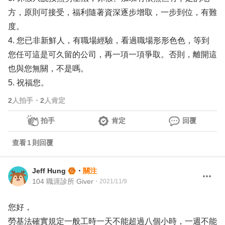
方，原則可接受，福利隨著資深逐步增取，一步到位，有難
度。
4. 您已非新鮮人，有職場經驗，看過職場形形色色，等到
您任可這是可久留的公司，再一項一項爭取。否則，離開這
也與您無關，不是嗎。
5. 祝福您。
2
人拍手
・
2
人肯定
拍手
肯定
回覆
查看
1
則回覆
Jeff Hung
・
關注
104 職涯診所 Giver
・
2021/11/9
您好，
勞基法確實規定一般工時一天不能超過八個小時，一週不能