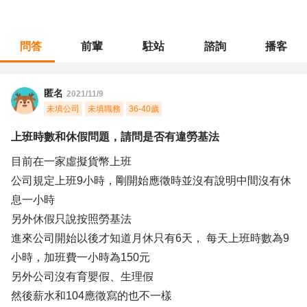
問答
前輩
駐站
諮詢
播客
職涯診所
/
行政總務
/
上班時數和休假問題，請問是否有違勞基法
匿名
2021/11/9
未填公司
未填職務
36-40歲
上班時數和休假問題，請問是否有違勞基法
目前在一家虛擬貨幣上班
公司規定上班9小時，剛開始應徵時並沒有說明中間沒有休
息一小時
另外休假只說按照勞基法
進來公司開始以後才知道月休只有6天， 每天上班時數為9
小時，加班費一小時為150元
另外公司沒有育嬰假、生理假
然後薪水和104應徵寫的也不一樣