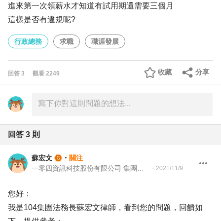
進來第一次領薪水才知道有試用期還需要三個月
這樣是否有違規呢?
行政總務
求職
職涯發展
收藏
分享
回答
3
觀看
2249
回答
3
則
蘇宏文
・
關注
一零四資訊科技股份有限公司 集團法務長
・
2021/11/9
您好：
我是104集團法務長蘇宏文律師，看到您的問題，回饋如