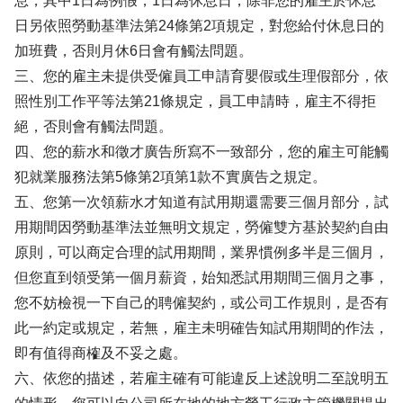
息，其中1日為例假，1日為休息日，除非您的雇主於休息
日另依照勞動基準法第24條第2項規定，對您給付休息日的
加班費，否則月休6日會有觸法問題。
三、您的雇主未提供受僱員工申請育嬰假或生理假部分，依
照性別工作平等法第21條規定，員工申請時，雇主不得拒
絕，否則會有觸法問題。
四、您的薪水和徵才廣告所寫不一致部分，您的雇主可能觸
犯就業服務法第5條第2項第1款不實廣告之規定。
五、您第一次領薪水才知道有試用期還需要三個月部分，試
用期間因勞動基準法並無明文規定，勞僱雙方基於契約自由
原則，可以商定合理的試用期間，業界慣例多半是三個月，
但您直到領受第一個月薪資，始知悉試用期間三個月之事，
您不妨檢視一下自己的聘僱契約，或公司工作規則，是否有
此一約定或規定，若無，雇主未明確告知試用期間的作法，
即有值得商榷及不妥之處。
六、依您的描述，若雇主確有可能違反上述說明二至說明五