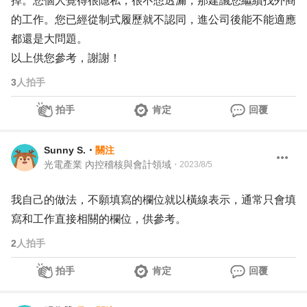
掉。您個人覺得很隱私，很不想透漏，那建議您繼續找外商
的工作。您已經從制式履歷就不認同，進公司後能不能適應
都還是大問題。
以上供您參考，謝謝！
3
人拍手
拍手
肯定
回覆
Sunny S.
・
關注
光電產業 內控稽核與會計領域
・
2023/8/5
我自己的做法，不願填寫的欄位就以橫線表示，通常只會填
寫和工作直接相關的欄位，供參考。
2
人拍手
拍手
肯定
回覆