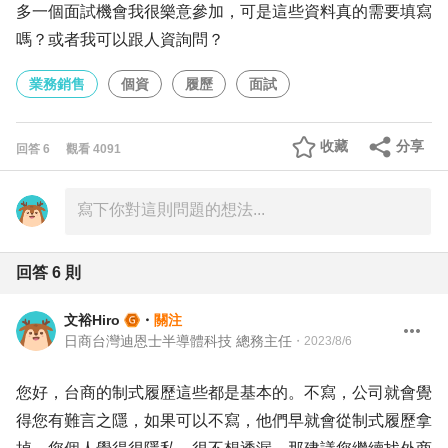
多一個面試機會我很樂意參加，可是這些資料真的需要填寫
嗎？或者我可以跟人資詢問？
業務銷售
個資
履歷
面試
收藏
分享
回答
6
觀看
4091
回答
6
則
文裕Hiro
・
關注
日商台灣迪恩士半導體科技 總務主任
・
2023/8/6
您好，台商的制式履歷這些都是基本的。不寫，公司就會覺
得您有難言之隱，如果可以不寫，他們早就會從制式履歷拿