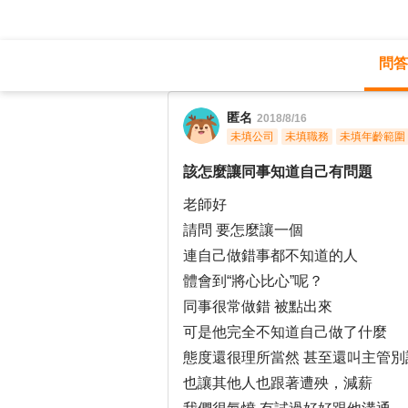
問答
職涯診所
/
不分職務
/
匿名
2018/8/16
未填公司
未填職務
未填年齡範圍
該怎麼讓同事知道自己有問題
老師好
請問 要怎麼讓一個
連自己做錯事都不知道的人
體會到“將心比心”呢？
同事很常做錯 被點出來
可是他完全不知道自己做了什麼
態度還很理所當然 甚至還叫主管別
也讓其他人也跟著遭殃，減薪