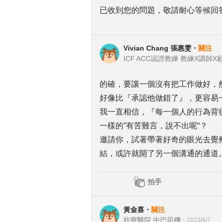
已收到您的問題，敬請耐心等候回
Vivian Chang 張惠雯
・
關注
ICF ACC認證教練 教練X講師X
的確，要讓一個沒有把工作做好，
好像比『承認他做錯了』，更容易
我一直相信，『每一個人的行為背
一樣的”有苦難言，說不出呢“？
邀請你，試著帶著好奇的眼光去覺
結，或許就開了另一個溝通的通道
拍手
黃金喜
・
關注
枋寮醫院 中巴司機
・
2023/4/7