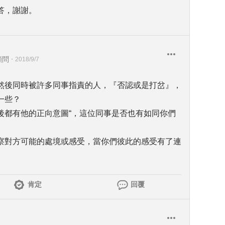
答，謝謝。
顧問
・
2018/9/7
然後同時被許多同事指責的人，『否認或是打岔』，
一些？
後都有他的正向意圖“，這位同事是否也有如同你們
察對方可能的處境或感受，當你們彼此的感受有了連
。
肯定
回覆