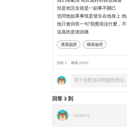
我們很氣憤 有試過好好跟他溝通
但是他完全就是一副事不關己
也問他如果事情是發生在他身上 他
他只會回答一句“我覺得沒什麼，不
這真的是很頭痛
溝通協調
職場倫理
回答
3
觀看
26631
回答
3
則
・
2018/8/16