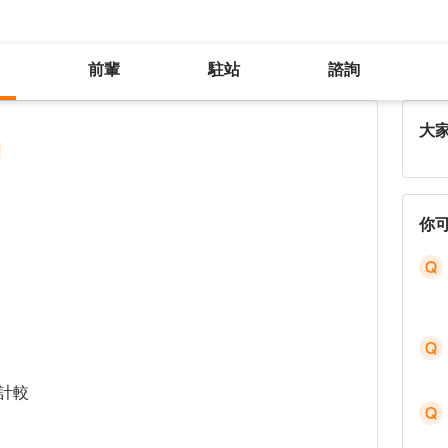
前輩
駐站
諮詢
該怎麼讓同事知道自己有問題
大
你
計較