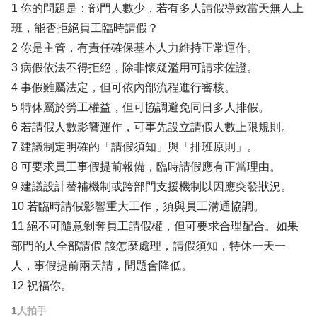
1 你的問題是：部門人數少，若有多人請假導致當天無人上
班，能否拒絕員工臨時請假？
2 你是主管，有責任確保基本人力維持正常運作。
3 病假依法不得拒絕，除非懷疑濫用可請求佐證。
4 事假雖屬法定，但可依內部流程進行審核。
5 特休屬於勞工權益，但可協調避免同日多人排假。
6 若請假人數影響運作，可事先設立請假人數上限規則。
7 建議制定明確的「請假須知」與「排班原則」。
8 可要求員工事假提前報備，臨時請假應有正當理由。
9 建議設計替補機制或跨部門支援機制以因應突發狀況。
10 若臨時請假影響重大工作，須與員工溝通協調。
11 絕不可隨意剝奪員工請假權，但可要求合理配合。如果
部門的人全部請假 該怎麼處理，請假須知，特休一天一
人，事假提前兩天請，問題會降低。
12 祝福你。
1
人拍手