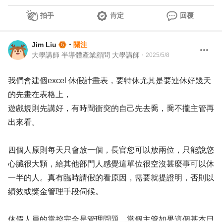
拍手
肯定
回覆
Jim Liu
・
關注
大學講師 半導體產業顧問 大學講師
・
2025/5/8
我們會建個excel 休假計畫表，要特休尤其是要連休好幾天
的先畫在表格上，
遊戲規則先講好，有時間衝突的自己先去喬，喬不攏主管再
出來看。
四個人原則每天只會放一個，長官您可以放兩位，只能說您
心臟很大顆，給其他部門人感覺這單位很空沒甚麼事可以休
一半的人。真有臨時請假的看原因，需要就提證明，否則以
績效或獎金管理手段伺候。
休假人員的掌控完全是管理問題，當個主管如果這個基本日