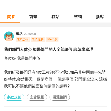
問答
前輩
駐站
諮詢
播客
職涯診所
/
製程規劃
/
我們部門人數少 如果部門的人全部請假 該怎麼處理
匿名
2025/5/8
未填公司
未填職務
36-40歲
我們部門人數少 如果部門的人全部請假 該怎麼處理
各位好 我是部門主管
我們研發部門只有4位工程師(不含我) ,如果其中兩個事先請
好特休,突然那天一個請病假 一個請事假,部門完全沒人 這樣
我可以不讓他們後面臨時請假的請嗎?
製程規劃
主管議題
溝通協調