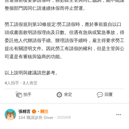
告連假前後要多請假時，務必跟主管與同仁協調，總不能讓
整個部門因同仁請連續休假而停止營運。
勞工請假規則第10條規定:勞工請假時，應於事前親自以口
頭或書面敘明請假理由及日數。但遇有急病或緊急事故，得
委託他人代辦請假手續。辦理請假手續時，雇主得要求勞工
提出有關證明文件。因此勞工有請假的權利，但是主管與公
司還是有審核與協商的功能。
以上說明與建議請您參考。
4
人拍手
・
2
人肯定
拍手
肯定
回覆
張精言
・
關注
104 職涯診所 Giver
・
2025/5/8