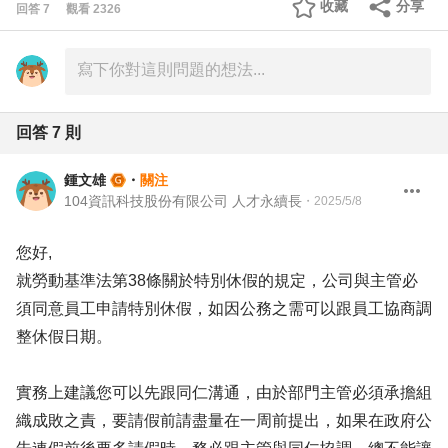
收藏
分享
回答
7
觀看
2326
回答
7
則
鍾文雄
・
關注
104資訊科技股份有限公司 人才永續長
・
2025/5/8
您好,
就勞動基準法第38條關於特別休假的規定，公司與主管必
須同意員工申請特別休假，如因公務之需可以跟員工協商調
整休假日期。
實務上建議您可以先跟同仁溝通，由於部門主管必須承擔組
織成敗之責，要請假前請盡量在一周前提出，如果在政府公