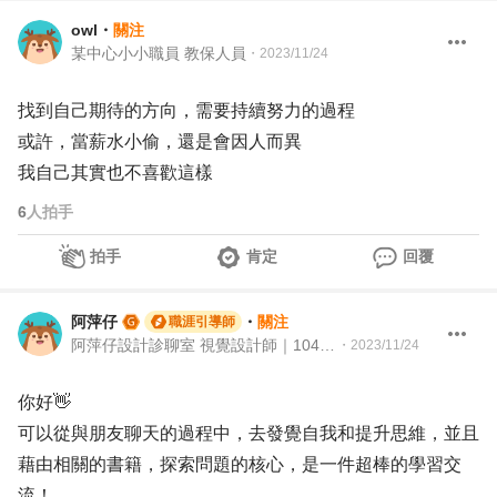
owl
・
關注
某中心小小職員 教保人員
・
2023/11/24
找到自己期待的方向，需要持續努力的過程
或許，當薪水小偷，還是會因人而異
我自己其實也不喜歡這樣
6
人拍手
拍手
肯定
回覆
阿萍仔
・
關注
職涯引導師
阿萍仔設計診聊室 視覺設計師｜104Giver職涯引導師 第003202310029號
・
2023/11/24
你好👋
可以從與朋友聊天的過程中，去發覺自我和提升思維，並且
藉由相關的書籍，探索問題的核心，是一件超棒的學習交
流！