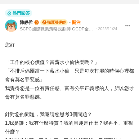
熱門回答
陳靜雅
・
關注
職涯引導師
SCPC國際職業策略規劃師 GCDF全球職涯發展師
・
2023/11/24
您好
「工作的核心價值？當薪水小偷快樂嗎？」
「不排斥偶爾當一下薪水小偷，只是每次打混的時候心裡都
會有莫名罪惡感」
我覺得您是一位有責任感、富有公平正義感的人，所以您才
會有莫名罪惡感。
針對您的問題，我邀請您思考3個問題？
1.我是誰：我有什麼特質？我的興趣是什麼？我再乎、重視
什麼？