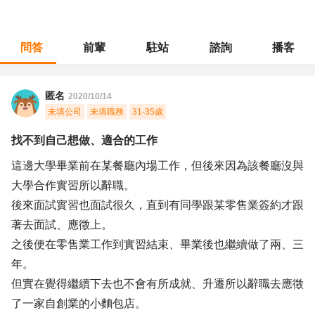
問答
前輩
駐站
諮詢
播客
職涯診所
/
門市管理
/
找不到自己想做、適合的工作
匿名
2020/10/14
未填公司
未填職務
31-35歲
找不到自己想做、適合的工作
這邊大學畢業前在某餐廳內場工作，但後來因為該餐廳沒與
大學合作實習所以辭職。
後來面試實習也面試很久，直到有同學跟某零售業簽約才跟
著去面試、應徵上。
之後便在零售業工作到實習結束、畢業後也繼續做了兩、三
年。
但實在覺得繼續下去也不會有所成就、升遷所以辭職去應徵
了一家自創業的小麵包店。