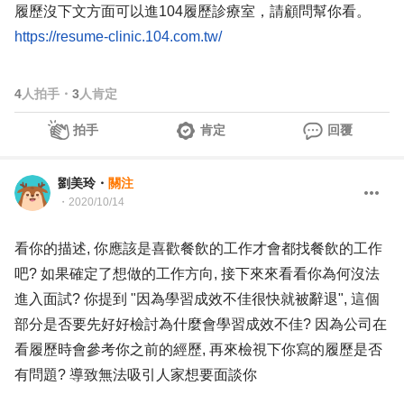
履歷沒下文方面可以進104履歷診療室，請顧問幫你看。
https://resume-clinic.104.com.tw/
4
人拍手
・
3
人肯定
拍手
肯定
回覆
劉美玲
・
關注
・
2020/10/14
看你的描述, 你應該是喜歡餐飲的工作才會都找餐飲的工作
吧? 如果確定了想做的工作方向, 接下來來看看你為何沒法
進入面試? 你提到 "因為學習成效不佳很快就被辭退", 這個
部分是否要先好好檢討為什麼會學習成效不佳? 因為公司在
看履歷時會參考你之前的經歷, 再來檢視下你寫的履歷是否
有問題? 導致無法吸引人家想要面談你