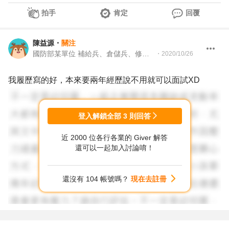
拍手
肯定
回覆
陳益源
・
關注
國防部某單位 補給兵、倉儲兵、修護兵
・
2020/10/26
我履歷寫的好，本來要兩年經歷說不用就可以面試XD
登入解鎖全部
3
則回答
近 2000 位各行各業的 Giver 解答
還可以一起加入討論唷！
還沒有 104 帳號嗎？
現在去註冊