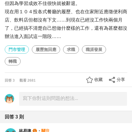
但因為學習成效不佳很快就被辭退。
現在用１０４投各式餐廳的履歷、也在住家附近應徵便利商
店、飲料店但都沒有下文……到現在已經沒工作快兩個月
了，已經搞不清楚自己想做什麼樣的工作，還有為甚麼都沒
辦法進入面試這一階段……
門市管理
履歷無回應
求職
職涯發展
轉職
收藏
分享
回答
3
觀看
2681
回答
3
則
林易璁
・
關注