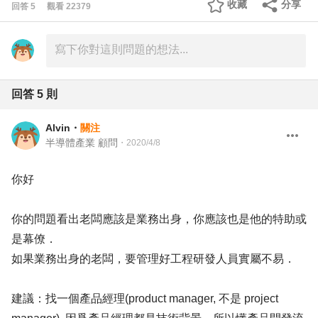
收藏
分享
回答
5
觀看
22379
回答
5
則
Alvin
・
關注
半導體產業 顧問
・
2020/4/8
你好
你的問題看出老闆應該是業務出身，你應該也是他的特助或
是幕僚．
如果業務出身的老闆，要管理好工程研發人員實屬不易．
建議：找一個產品經理(product manager, 不是 project