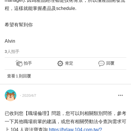
manager). 因爲產品經理都是技術背景，所以懂產品開發流
程，這樣就能掌握產品及schedule.
希望有幫到你
Alvin
3
人拍手
拍手
肯定
回覆
查看
1
則回覆
・
2020/4/7
已收到您【職場倫理】問題，您可以到相關類別問答，參考
一下其他職場前輩的建議，或您有相關勞動法令查詢需求可
上 104 人資法寶查詢
https://hrlaw.104.com.tw/?