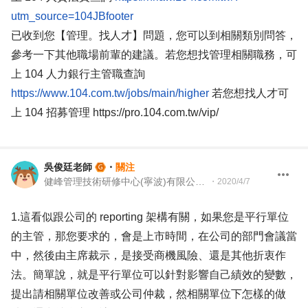
utm_source=104JBfooter
已收到您【管理。找人才】問題，您可以到相關類別問答，
參考一下其他職場前輩的建議。若您想找管理相關職務，可
上 104 人力銀行主管職查詢
https://www.104.com.tw/jobs/main/higher
若您想找人才可
上 104 招募管理 https://pro.104.com.tw/vip/
吳俊廷老師
・
關注
健峰管理技術研修中心(寧波)有限公司 資深顧問
・
2020/4/7
1.這看似跟公司的 reporting 架構有關，如果您是平行單位
的主管，那您要求的，會是上市時間，在公司的部門會議當
中，然後由主席裁示，是接受商機風險、還是其他折衷作
法。簡單說，就是平行單位可以針對影響自己績效的變數，
提出請相關單位改善或公司仲裁，然相關單位下怎樣的做