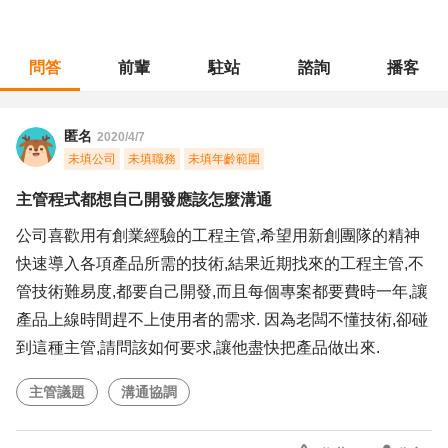
問答
前輩
駐站
諮詢
播客
職涯診所
/
不分職務
/
主管程式都想自己開發應該怎麼溝通
匿名
2020/4/7
未填公司
未填職務
未填年齡範圍
主管程式都想自己開發應該怎麼溝通
公司喜歡用有創業經驗的工程主管,希望用新創團隊的精神
快速導入各項產品所需的技術,結果近期找來的工程主管,不
管技術難易度,都要自己開發,而且每個專案都要費時一年,讓
產品上線時間趕不上使用者的需求. 因為老闆不懂技術,卻碰
到這種主管,請問該如何要求,讓他盡快把產品做出來.
主管議題
溝通協調