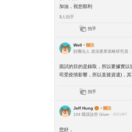
加油，祝您順利
3
人拍手
拍手
Well
・
關注
財團法人 資深產業策略研究員
・
面試的目的是錄取，所以要據實以
司受疫情影響，所以直接資遣)，
拍手
Jeff Hung
・
關注
104 職涯診所 Giver
・
2021/9/7
您好，