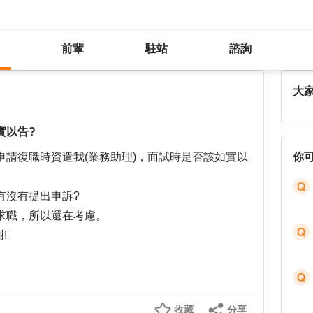
前輩
駐站
諮詢
育嬰留停申請復職遭拒，是否該據實以告?
大
實以告?
請復職時資遣我(業務助理)，面試時是否該如實以
你
有沒有提出申訴?
求職，所以還在考慮。
!
收藏
分享