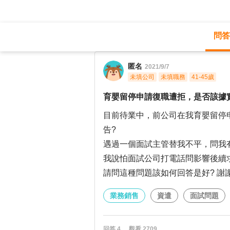
問答
職涯診所
/
業務銷售
/
匿名
2021/9/7
未填公司
未填職務
41-45歲
育嬰留停申請復職遭拒，是否該據
目前待業中，前公司在我育嬰留停申
告?
遇過一個面試主管替我不平，問我
我說怕面試公司打電話問影響後續
請問這種問題該如何回答是好? 謝謝
業務銷售
資遣
面試問題
回答
4
觀看
2709