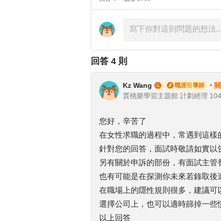
回答
4
則
Kz Wang
・
關
職涯引導師
賈桃樂學習主題館 計劃經理 104Gi
您好，辛苦了
在女性求職的過程中，常遇到這樣
針對您的回答，面試時敬請如實以
另有關於申訴的部份，有面試主管
也有可能是在探測你未來若錄取後
在職場上的隱性規則很多，建議可
選擇公司上，也可以適時篩掉一些
以上回答