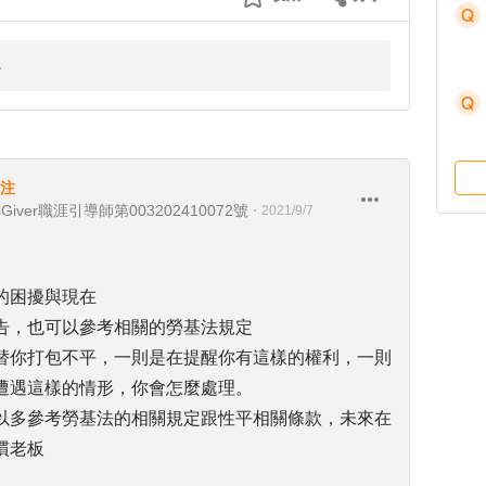
注
ver職涯引導師第003202410072號
・
2021/9/7
的困擾與現在
告，也可以參考相關的勞基法規定
替你打包不平，一則是在提醒你有這樣的權利，一則
遭遇這樣的情形，你會怎麼處理。
以多參考勞基法的相關規定跟性平相關條款，未來在
慣老板