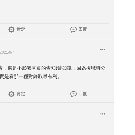
肯定
回覆
2021/9/7
告，還是不影響真實的告知(譬如說，因為復職時公
其實是看那一種對錄取最有利。
肯定
回覆