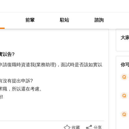
前輩
駐站
諮詢
育嬰留停申請復職遭拒，是否該據實以告?
大
實以告?
請復職時資遣我(業務助理)，面試時是否該如實以
你
有沒有提出申訴?
求職，所以還在考慮。
!
收藏
分享