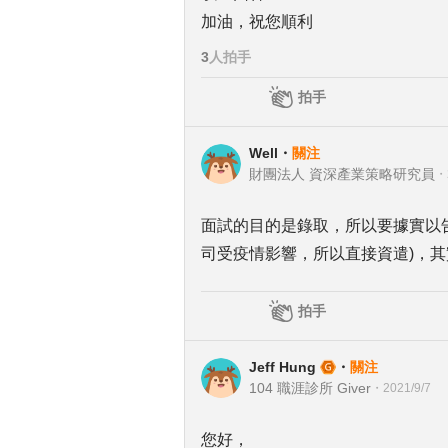
加油，祝您順利
3
人拍手
拍手
Well
・
關注
財團法人 資深產業策略研究員
・
面試的目的是錄取，所以要據實以
司受疫情影響，所以直接資遣)，
拍手
Jeff Hung
・
關注
104 職涯診所 Giver
・
2021/9/7
您好，