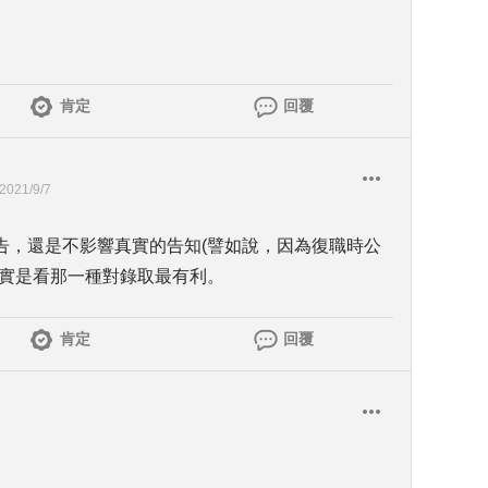
肯定
回覆
2021/9/7
告，還是不影響真實的告知(譬如說，因為復職時公
其實是看那一種對錄取最有利。
肯定
回覆