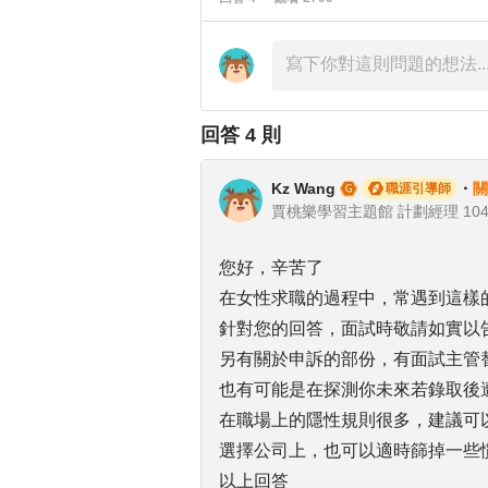
回答
4
則
Kz Wang
・
關
職涯引導師
賈桃樂學習主題館 計劃經理 104Gi
您好，辛苦了
在女性求職的過程中，常遇到這樣
針對您的回答，面試時敬請如實以
另有關於申訴的部份，有面試主管
也有可能是在探測你未來若錄取後
在職場上的隱性規則很多，建議可
選擇公司上，也可以適時篩掉一些
以上回答