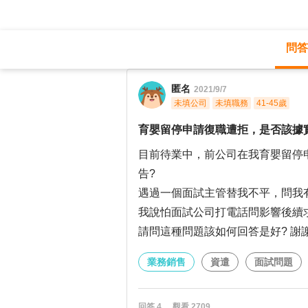
問答
職涯診所
/
業務銷售
/
匿名
2021/9/7
未填公司
未填職務
41-45歲
育嬰留停申請復職遭拒，是否該據
目前待業中，前公司在我育嬰留停申
告?
遇過一個面試主管替我不平，問我
我說怕面試公司打電話問影響後續
請問這種問題該如何回答是好? 謝謝
業務銷售
資遣
面試問題
回答
4
觀看
2709