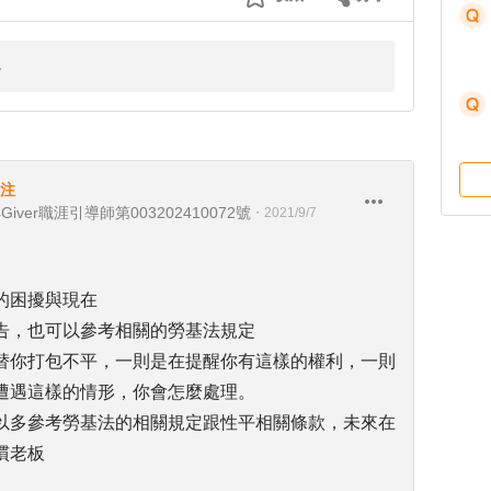
注
ver職涯引導師第003202410072號
・
2021/9/7
的困擾與現在
告，也可以參考相關的勞基法規定
替你打包不平，一則是在提醒你有這樣的權利，一則
遭遇這樣的情形，你會怎麼處理。
以多參考勞基法的相關規定跟性平相關條款，未來在
慣老板