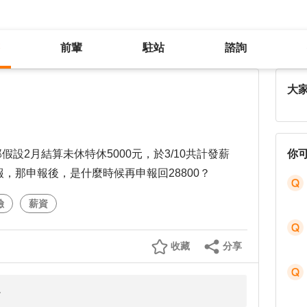
前輩
駐站
諮詢
大
那假設2月結算未休特休5000元，於3/10共計發薪
你
報，那申報後，是什麼時候再申報回28800？
險
薪資
收藏
分享