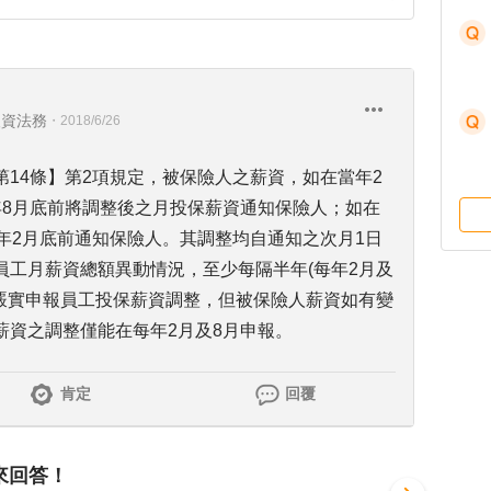
人資法務
・
2018/6/26
14條】第2項規定，被保險人之薪資，如在當年2
年8月底前將調整後之月投保薪資通知保險人；如在
年2月底前通知保險人。其調整均自通知之次月1日
員工月薪資總額異動情況，至少每隔半年(每年2月及
額覈實申報員工投保薪資調整，但被保險人薪資如有變
薪資之調整僅能在每年2月及8月申報。
肯定
回覆
來回答！