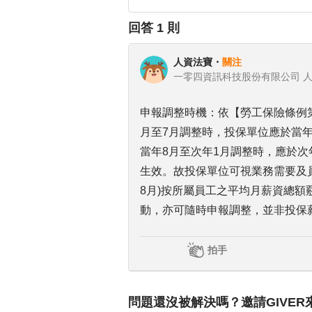
回答
1
則
人資法寶
・
關注
一零四資訊科技股份有限公司 
申報調整時機：依【勞工保險條例第
月至7月調整時，投保單位應於當
當年8月至次年1月調整時，應於次
生效。故投保單位可視業務需要及
8月)按所屬員工之平均月薪資總
動，亦可隨時申報調整，並非投保
拍手
問題還沒被解決嗎？邀請GIVER