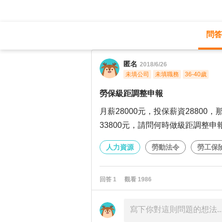
問答
職涯診所
/
人力資源
/
勞保級距調整申報
匿名
2018/6/26
未填公司
未填職務
36-40歲
勞保級距調整申報
月薪28000元，投保薪資28800，
33800元，請問何時做級距調整申
人力資源
勞動法令
勞工保
回答
1
觀看
1986