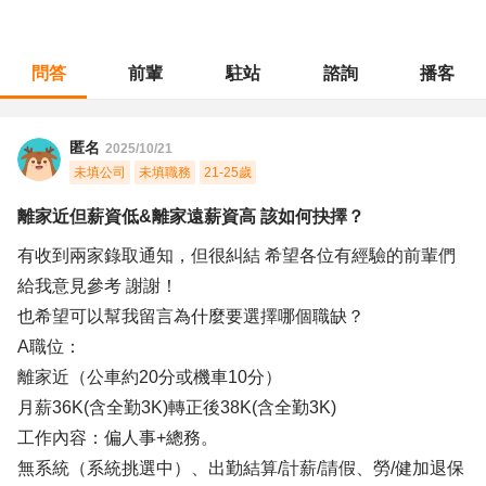
問答
前輩
駐站
諮詢
播客
職涯診所
/
人力資源
/
離家近但薪資低&離家遠薪資高 該如何抉擇？
匿名
2025/10/21
未填公司
未填職務
21-25歲
離家近但薪資低&離家遠薪資高 該如何抉擇？
有收到兩家錄取通知，但很糾結 希望各位有經驗的前輩們
給我意見參考 謝謝！
也希望可以幫我留言為什麼要選擇哪個職缺？
A職位：
離家近（公車約20分或機車10分）
月薪36K(含全勤3K)轉正後38K(含全勤3K)
工作內容：偏人事+總務。
無系統（系統挑選中）、出勤結算/計薪/請假、勞/健加退保