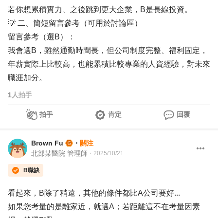
若你想累積實力、之後跳到更大企業，B是長線投資。
💡 二、簡短留言參考（可用於討論區）
留言參考（選B）：
我會選B，雖然通勤時間長，但公司制度完整、福利固定，
年薪實際上比較高，也能累積比較專業的人資經驗，對未來
職涯加分。
1
人拍手
拍手
肯定
回覆
Brown Fu
・
關注
北部某醫院 管理師
・
2025/10/21
B職缺
看起來，B除了稍遠，其他的條件都比A公司要好...
如果您考量的是離家近，就選A；若距離這不在考量因素