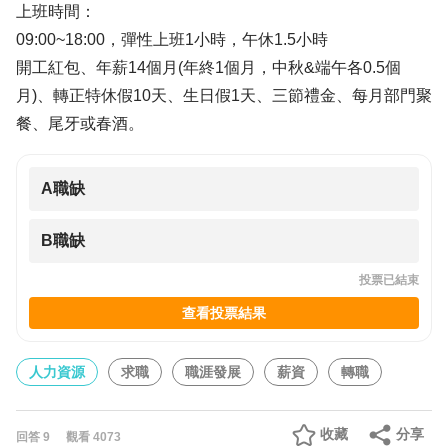
上班時間：
09:00~18:00，彈性上班1小時，午休1.5小時
開工紅包、年薪14個月(年終1個月，中秋&端午各0.5個
月)、轉正特休假10天、生日假1天、三節禮金、每月部門聚
餐、尾牙或春酒。
A職缺
B職缺
投票已結束
查看投票結果
人力資源
求職
職涯發展
薪資
轉職
收藏
分享
回答
9
觀看
4073