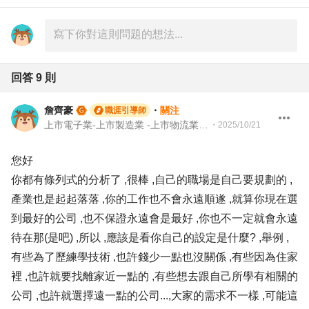
回答
9
則
詹齊豪
・
關注
職涯引導師
上市電子業-上市製造業 -上市物流業 -上市餐飲服務業 104 Giver 職涯引導師 第003202410005號
・
2025/10/21
您好
你都有條列式的分析了 ,很棒 ,自己的職場是自己要規劃的 ,
產業也是起起落落 ,你的工作也不會永遠順遂 ,就算你現在選
到最好的公司 ,也不保證永遠會是最好 ,你也不一定就會永遠
待在那(是吧) ,所以 ,應該是看你自己的設定是什麼? ,舉例 ,
有些為了歷練學技術 ,也許錢少一點也沒關係 ,有些因為住家
裡 ,也許就要找離家近一點的 ,有些想去跟自己所學有相關的
公司 ,也許就選擇遠一點的公司...,大家的需求不一樣 ,可能這