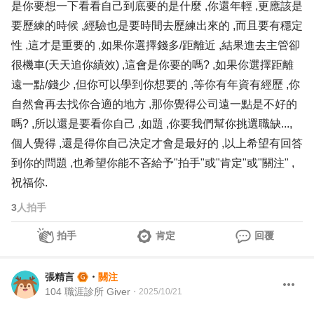
是你要想一下看看自己到底要的是什麼 ,你還年輕 ,更應該是
要歷練的時候 ,經驗也是要時間去歷練出來的 ,而且要有穩定
性 ,這才是重要的 ,如果你選擇錢多/距離近 ,結果進去主管卻
很機車(天天追你績效) ,這會是你要的嗎? ,如果你選擇距離
遠一點/錢少 ,但你可以學到你想要的 ,等你有年資有經歷 ,你
自然會再去找你合適的地方 ,那你覺得公司遠一點是不好的
嗎? ,所以還是要看你自己 ,如題 ,你要我們幫你挑選職缺...,
個人覺得 ,還是得你自己決定才會是最好的 ,以上希望有回答
到你的問題 ,也希望你能不吝給予"拍手"或"肯定"或"關注" ,
祝福你.
3
人拍手
拍手
肯定
回覆
張精言
・
關注
104 職涯診所 Giver
・
2025/10/21