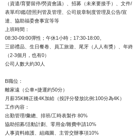
（資遣/育嬰留停/勞資會議）、招募（未來要接手）、文件/
表單/印鑑/證照列管及管理、公司規章制度管理及公告/宣
達、協助福委會事宜等等
上班時間：
08:30-09:00彈性；午休1小時；17:30-18:00。
三節禮品、生日餐卷、員工旅遊、尾牙（人人有獎）、年終
（2-3個月，也有0）
公司人數大約30人
B職位：
離家遠（公車+捷運約50分）
月薪35K轉正後4K加給（按評分發放比例:100分為4K）
工作內容：
出勤管理/彙總、排班/工時表製作 80%
協助招募/活動計劃、零用金/雜費申請10%
人事資料維護、組織圖、主管交辦事項10%