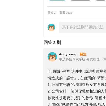
回答
2
觀看
2937
回答
2
則
Andy Yang
・
關注
華茂科技保稅系統 專案經理
・
20
Hi, 關於"學習"這件事, 或許與
情造成的「誤會」, 在台灣的"學習
1. 公司有完善的培訓課程及有系統
2. 公司安排一個與你職務相近的人
被硬性規定要手把手的教你. 這種
3. "學習"就是你自己找方法學, 