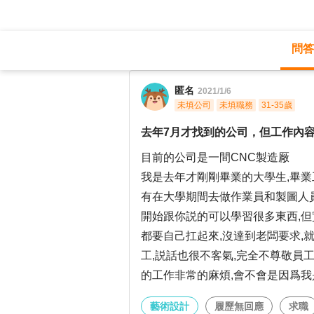
問答
職涯診所
/
藝術設計
/
匿名
2021/1/6
未填公司
未填職務
31-35歲
去年7月才找到的公司，但工作內
目前的公司是一間CNC製造厰
我是去年才剛剛畢業的大學生,畢業
有在大學期間去做作業員和製圖人員
開始跟你説的可以學習很多東西,但
都要自己扛起來,沒達到老闆要求,
工,説話也很不客氣,完全不尊敬員工
的工作非常的麻煩,會不會是因爲我
藝術設計
履歷無回應
求職