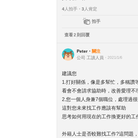
4
人拍手
・
3
人肯定
拍手
查看
2
則回覆
Peter
・
關注
公司 工讀人員
・
2021/1/6
建議您
1.打好關係，像是多幫忙，多稱讚
看會不會請求協助時，改善愛理不
2.您一個人身兼7個職位，處理過
這對您未來找工作應該有幫助
思考如何用現在的工作換更好的工
外籍人士是否較難找工作?這問題，覺