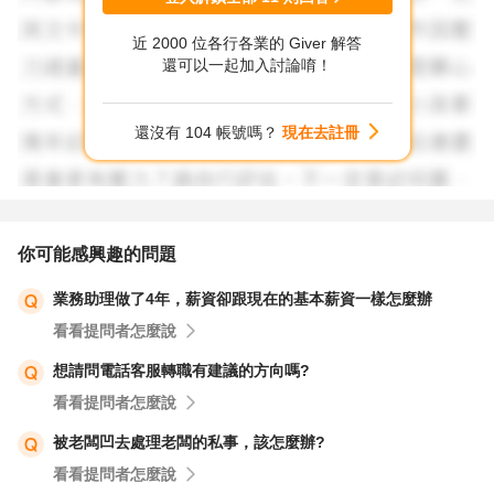
年齡不是問題! 況且您還不到40，在我來看都還年輕而且前
近 2000 位各行各業的 Giver 解答
途大好，應該更趁此人生日正當中的時候再捲起袖子好好拚
還可以一起加入討論唷！
搏，不要把 "如果適應不了" 掛在嘴邊，而是相信自己一定
會比現在更好，加油。
還沒有 104 帳號嗎？
現在去註冊
以上意見提供參考。
你可能感興趣的問題
業務助理做了4年，薪資卻跟現在的基本薪資一樣怎麼辦
看看提問者怎麼說
想請問電話客服轉職有建議的方向嗎?
看看提問者怎麼說
被老闆凹去處理老闆的私事，該怎麼辦?
看看提問者怎麼說