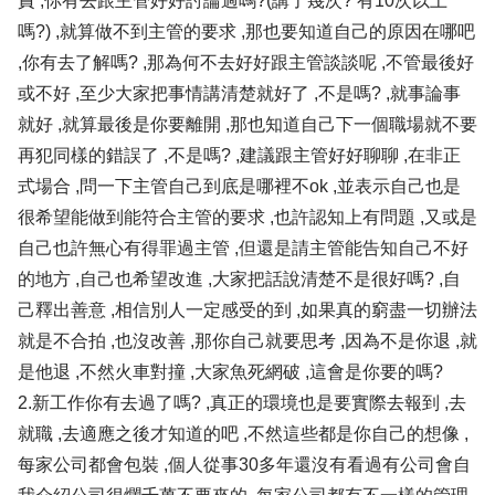
責 ,你有去跟主管好好討論過嗎?(講了幾次? 有10次以上
嗎?) ,就算做不到主管的要求 ,那也要知道自己的原因在哪吧
,你有去了解嗎? ,那為何不去好好跟主管談談呢 ,不管最後好
或不好 ,至少大家把事情講清楚就好了 ,不是嗎? ,就事論事
就好 ,就算最後是你要離開 ,那也知道自己下一個職場就不要
再犯同樣的錯誤了 ,不是嗎? ,建議跟主管好好聊聊 ,在非正
式場合 ,問一下主管自己到底是哪裡不ok ,並表示自己也是
很希望能做到能符合主管的要求 ,也許認知上有問題 ,又或是
自己也許無心有得罪過主管 ,但還是請主管能告知自己不好
的地方 ,自己也希望改進 ,大家把話說清楚不是很好嗎? ,自
己釋出善意 ,相信別人一定感受的到 ,如果真的窮盡一切辦法
就是不合拍 ,也沒改善 ,那你自己就要思考 ,因為不是你退 ,就
是他退 ,不然火車對撞 ,大家魚死網破 ,這會是你要的嗎?
2.新工作你有去過了嗎? ,真正的環境也是要實際去報到 ,去
就職 ,去適應之後才知道的吧 ,不然這些都是你自己的想像 ,
每家公司都會包裝 ,個人從事30多年還沒有看過有公司會自