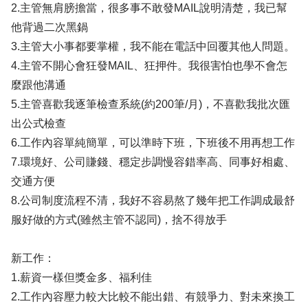
2.主管無肩膀擔當，很多事不敢發MAIL說明清楚，我已幫
他背過二次黑鍋
3.主管大小事都要掌權，我不能在電話中回覆其他人問題。
4.主管不開心會狂發MAIL、狂押件。我很害怕也學不會怎
麼跟他溝通
5.主管喜歡我逐筆檢查系統(約200筆/月)，不喜歡我批次匯
出公式檢查
6.工作內容單純簡單，可以準時下班，下班後不用再想工作
7.環境好、公司賺錢、穩定步調慢容錯率高、同事好相處、
交通方便
8.公司制度流程不清，我好不容易熬了幾年把工作調成最舒
服好做的方式(雖然主管不認同)，捨不得放手
新工作：
1.薪資一樣但獎金多、福利佳
2.工作內容壓力較大比較不能出錯、有競爭力、對未來換工