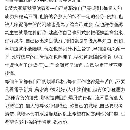
去做半仙就好 ,不用那麼辛苦在這爬文.
6.請大家幫我評估看看---自己的職場自己要規劃 ,每個人的
成功方程式不同 ,也許適合別人的卻不一定適合你 ,例如 ,也
許人家覺得主管的刁難也是為了讓自己進步 ,但也許你會認
為主管就是在針對你 ,建議你自己條列式的把優缺點寫出來 ,
好好思考 ,自己做出決定就好 ,很怕就是事後又早知道 ,例如 ,
早知道就不要離職 ,現在也熬到升小主管了 ,早知道就忍耐一
下 ,比較機車的主管現在也離開了 ,早知道就繼續待著 ,現在
年資也有了(老鳥了)... ,千金難買早知道 ,自己決定了就不要
後悔.
每個主管都有自己的領導風格 ,每個工作也都是辛苦的 ,不要
只看電子新貴 ,薪水高 /福利好 /人生勝利組 ,但背後那種壓力
,那種背負的績效 ,那種隨傳隨到爆肝的行程..,這不是每個人
都嚮往的 ,個人很尊敬每個職位 ,你自己的職場 ,自己要思考
清楚 ,職場不會有永遠順遂的以上希望有回答到你的問題 ,也
希望你能不吝給予肯定 ,祝福你.