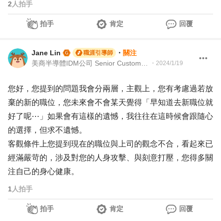
2
人拍手
拍手
肯定
回覆
Jane Lin
・
關注
職涯引導師
美商半導體IDM公司 Senior Customer Operations 客戶營運
・
2024/1/19
您好，您提到的問題我會分兩層，主觀上，您有考慮過若放
棄的新的職位，您未來會不會某天覺得「早知道去新職位就
好了呢⋯」如果會有這樣的遺憾，我往往在這時候會跟隨心
的選擇，但求不遺憾。
客觀條件上您提到現在的職位與上司的觀念不合，看起來已
經滿嚴苛的，涉及對您的人身攻擊、與刻意打壓，您得多關
注自己的身心健康。
1
人拍手
拍手
肯定
回覆