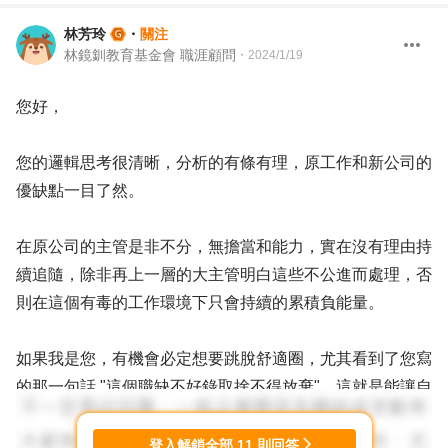
林芳玲
・
關注
林鏡釧教育基金會 職涯顧問
・
2024/1/19
您好，
您的邏輯思考很清晰，分析的有條有理，原工作和新公司的
優缺點一目了然。
在原公司的主管是非不分，無擔當和能力，實在沒有理由持
續追隨，除非再上一層的大主管明白這些不公進而處理，否
則在這個有毒的工作環境下只會持續的累積負能量。
如果我是您，有機會必定想要跳脫舒適圈，尤其看到了您寫
的那一句話 "這個職缺不好錄取捨不得放棄"，這就是能讓自
己有轉變的動力。
登入解鎖全部
11
則回答