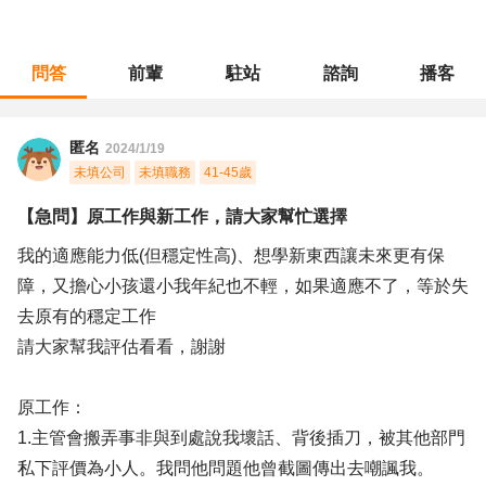
問答
前輩
駐站
諮詢
播客
職涯診所
/
經營幕僚
/
【急問】原工作與新工作，請大家幫忙選擇
匿名
2024/1/19
未填公司
未填職務
41-45歲
【急問】原工作與新工作，請大家幫忙選擇
我的適應能力低(但穩定性高)、想學新東西讓未來更有保
障，又擔心小孩還小我年紀也不輕，如果適應不了，等於失
去原有的穩定工作
請大家幫我評估看看，謝謝
原工作：
1.主管會搬弄事非與到處說我壞話、背後插刀，被其他部門
私下評價為小人。我問他問題他曾截圖傳出去嘲諷我。