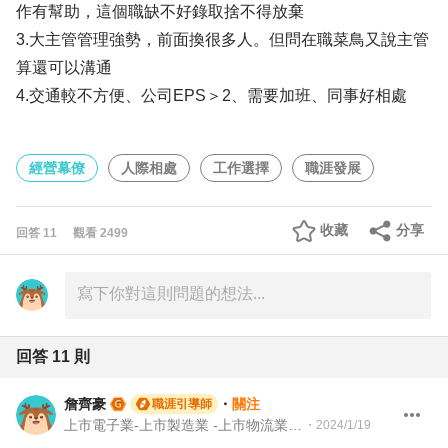
作有幫助，這個職缺不好錄取捨不得放棄
3.大主管管理強勢，前面換很多人。但問在職菜鳥又說主管
算還可以溝通
4.交通較不方便、公司EPS＞2、需要加班、同事好相處
經營幕僚
人際相處
工作選擇
職涯發展
收藏
分享
回答
11
觀看
2499
回答
11
則
詹齊豪
・
關注
職涯引導師
上市電子業-上市製造業 -上市物流業 -上市餐飲服務業 104 Giver 職涯引導師 第003202410005號
・
2024/1/19