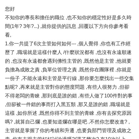
您好
不知你的專長和擔任的職位 ,也不知你的穩定性好是多久時
間(1年? 3年?...) ,就你提供的訊息 ,回覆以下方向你參考看
看,
1.你一共提了6次主管如何如何--- ,個人覺得 ,你也有工作經
歷了 ,職場就是這樣什麼人 /什麼狀況都有 ,也沒有永遠順遂
的 ,也沒有永遠都會遇到佛性主管的 ,既然他是主管 ,他就要
負擔為成敗之責 ,負單位管理之責 ,既然你在團隊裡 ,你就是
一份子 ,不能永遠和主管是平行線 ,那你要怎麼找出一些交集
點呢? ,再來就是主管對你的態度問題 ,有些人很努力 ,但卻
不得老闆的青睞 ,那到底是誰的錯 ,有些人做了100件對的事
,但卻被一件錯的事而打入黑五類 ,那又是誰的錯 ,職場就是
這樣 ,如你所述 ,既然你得不到主管的青睞 ,你有去探究原因
嗎? ,就算自己爛 ,也要知道爛在哪是吧 ,不然你怎麼改進? ,
主管就是掌握了你的考績和升遷 ,也要負部門管理及成敗之