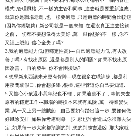
我介紹公司很爛千萬不要來的 ,每家公司都有不一樣的管理
模式 ,管理風格 ,不一樣的主管和同事 ,進去就是要重新適應 ,
就算你是職場老鳥 ,也一樣要適應 ,只是適應的時間會比較短
(因為你經驗夠) ,新公司就是一個未知 ,在還沒真正進去接觸
之前 ,一切都不要想像得太美好 ,萬一跟你想的不一樣 ,你不
又誤上賊船 ,信心全失了嗎?
3.我的適應能力低(但穩定性高)--- 自己適應能力低 ,有去改
善了嗎? 有找出原因 ,還是都是別人的問題? 如果不找出原
因改善 ,一再的發生 ,你不會困擾嗎?
4.想學新東西讓未來更有保障---現在很多在職訓練 ,都是利
用夜間或假日 ,你會想多學 ,很棒 ,這些管道你自己要知道.
5.又擔心小孩還小我年紀也不輕，如果適應不了，等於失去
原有的穩定工作---職場的轉換本來就有風險 ,萬一待業變失
業 ,萬一又上另一艘賊船...,自己要如何踏出這一步 ,要如何做
好風險安排 ,如果你考慮到每一步 ,那也許會造成你很難去決
定 ,如果每一步大家都預測的到 ,想的到趨吉避凶 ,那大家就