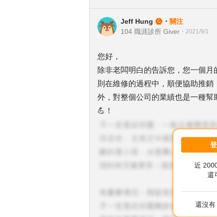
Jeff Hung
・
關注
104 職涯診所 Giver
・
2021/9/1
您好，
除非老闆明白的告訴您，您一個月
則在維修的過程中，順便協助推銷
外，對整個公司的業績也是一種幫
💪！
近 20
還
還沒有 