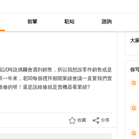
前輩
駐站
諮詢
維修工程師一定要兼銷售嗎？
大
面試時說偶爾會遇到銷售，所以我想說零件銷售或是
你
班一年來，老闆每個禮拜都開業績會議一直要我們賣
維修的呀！還是說維修就是賣機器看業績?
收藏
分享