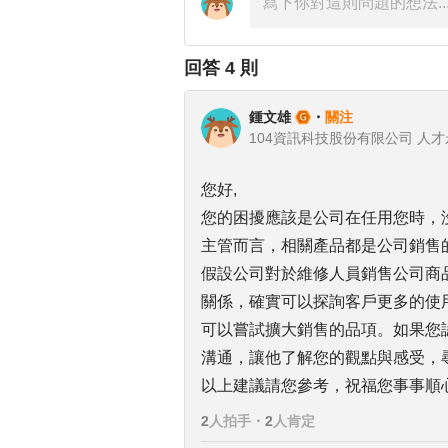
回答
4
則
鍾文雄
・
關注
104資訊科技股份有限公司 人
您好,
您的困擾應該是公司在任用您時，
主管而言，相關產品都是公司銷售
假設公司對於維修人員銷售公司商
關係，確實可以探詢客戶更多的使
可以嘗試擴大銷售的品項。如果您
溝通，讓他了解您的觀點與感受，
以上建議請您參考，祝福您事事順
2
人拍手
・
2
人肯定