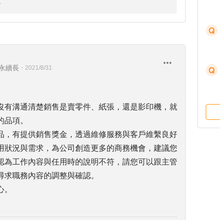
才永續長
・
2021/8/31
沒有溝通清楚銷售是賣零件、紙張，還是影印機，就
的品項。
品，有提供銷售獎金，透過維修服務與客戶維繫良好
用狀況與需求，為公司創造更多的商務機會，建議您
認為工作內容與任用時的說明不符，請您可以跟主管
尋求職務內容的調整與確認。
心。