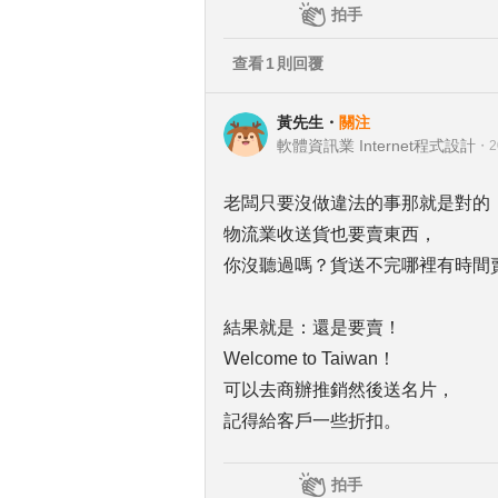
拍手
查看
1
則回覆
黃先生
・
關注
軟體資訊業 Internet程式設計
・
2
老闆只要沒做違法的事那就是對的
物流業收送貨也要賣東西，
你沒聽過嗎？貨送不完哪裡有時間
結果就是：還是要賣！
Welcome to Taiwan！
可以去商辦推銷然後送名片，
記得給客戶一些折扣。
拍手