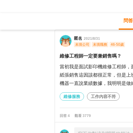
問答
職涯診所
/
維修服務
/
匿名
2021/8/31
未填公司
未填職務
46-50歲
維修工程師一定要兼銷售嗎？
當初我是面試影印機維修工程師，
紙張銷售這因該都很正常，但是上
機器一直說業績數據，我明明是做
維修服務
工作內容不符
回答
4
觀看
3779