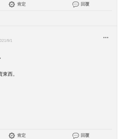
肯定
回覆
021/9/1
，
賣東西。
肯定
回覆