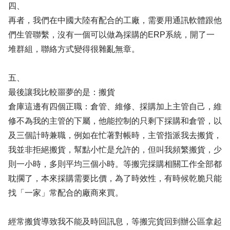
四、
再者，我們在中國大陸有配合的工廠，需要用通訊軟體跟他
們生管聯繫，沒有一個可以做為採購的ERP系統，開了一
堆群組，聯絡方式變得很雜亂無章。
五、
最後讓我比較噩夢的是：搬貨
倉庫這邊有四個正職：倉管、維修、採購加上主管自己，維
修不為我的主管的下屬，他能控制的只剩下採購和倉管，以
及三個計時兼職，例如在忙著對帳時，主管指派我去搬貨，
我並非拒絕搬貨，幫點小忙是允許的，但叫我頻繁搬貨，少
則一小時，多則平均三個小時。等搬完採購相關工作全部都
耽擱了，本來採購需要比價，為了時效性，有時候乾脆只能
找「一家」常配合的廠商來買。
經常搬貨導致我不能及時回訊息，等搬完貨回到辦公區拿起