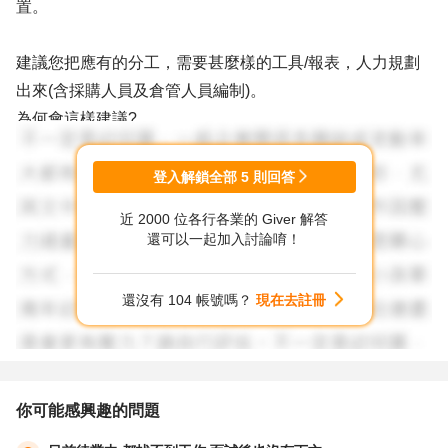
置。
建議您把應有的分工，需要甚麼樣的工具/報表，人力規劃
出來(含採購人員及倉管人員編制)。
為何會這樣建議?
因為您已經在這邊摸索了好一陣子，從最基礎的工作到對應
各部門，以及供應商。需要甚麼樣的報表，資料維護，屬您
登入解鎖全部
5
則回答
最熟悉。
近 2000 位各行各業的 Giver 解答
這位業務新主管，不可能也不太有機會像您一樣從頭到尾了
還可以一起加入討論唷！
解透徹，他的腳色會比較適合跨部門溝通。
所以您把規劃的職掌/工作/人力/報表整合出來(會很龐大)，
還沒有 104 帳號嗎？
現在去註冊
跟主管討論後，請他協助去推這些事。
我的判斷，生管的資訊那邊最複雜要花時間琢磨，一定也跟
業務/生管平常的作業有關，還有從被其他單位申訴的問題
你可能感興趣的問題
來做延伸。