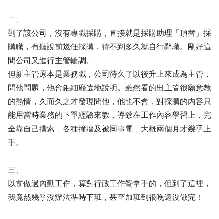
二、
到了該公司，沒有專職採購，直接就是採購助理「頂替」採
購職，有聽說前幾任採購，待不到多久就自行辭職。剛好這
間公司又進行主管輪調。
但新主管原本是業務職，公司待久了以後升上來成為主管，
問他問題，他會鉅細靡遺地說明。雖然看的出主管很願意教
的熱情，久而久之才發現問他，他也不會，對採購的內容只
能用當時業務的下單經驗來教，導致在工作內容學習上，完
全靠自己摸索，各種撞牆及被同事電，大概兩個月才幾乎上
手。
三、
以前做過內勤工作，算對行政工作蠻拿手的，但到了這裡，
我竟然幾乎沒辦法準時下班，甚至加班到很晚還沒做完！