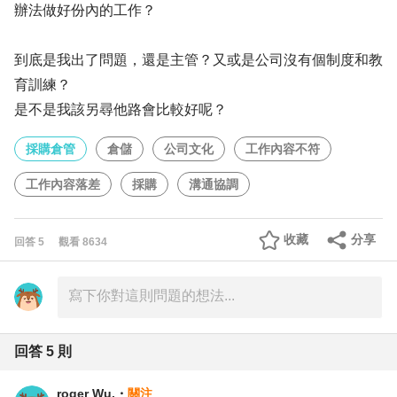
辦法做好份內的工作？
到底是我出了問題，還是主管？又或是公司沒有個制度和教
育訓練？
是不是我該另尋他路會比較好呢？
採購倉管
倉儲
公司文化
工作內容不符
工作內容落差
採購
溝通協調
收藏
分享
回答
5
觀看
8634
回答
5
則
roger Wu.
・
關注