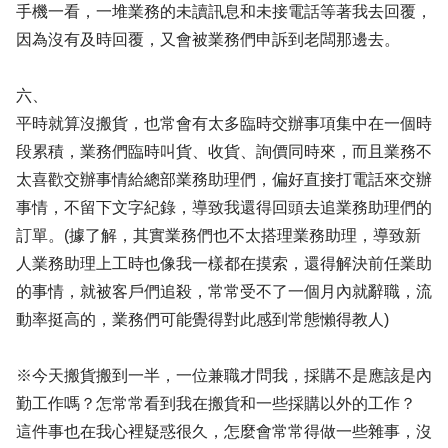
手機一看，一堆業務的未讀訊息和未接電話等著我去回覆，
因為沒有及時回覆，又會被業務們申訴到老闆那邊去。
六、
平時就算沒搬貨，也常會有太多臨時交辦事項集中在一個時
段累積，業務們臨時叫貨、收貨、詢價同時來，而且業務不
太喜歡交辦事情給總部業務助理們，偏好直接打電話來交辦
事情，不留下文字紀錄，導致我還得回頭去追業務助理們的
訂單。(據了解，其實業務們也不太搭理業務助理，導致新
人業務助理上工時也像我一樣都在摸索，還得解決前任業助
的事情，就被客戶們追殺，常常受不了一個月內就辭職，流
動率挺高的，業務們可能覺得對此感到常態懶得教人)
※今天搬貨搬到一半，一位兼職才問我，採購不是應該是內
勤工作嗎？怎常常看到我在搬貨和一些採購以外的工作？
這件事也在我心裡疑惑很久，怎麼會常常得做一些雜事，沒