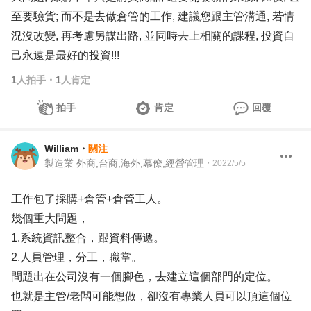
至要驗貨; 而不是去做倉管的工作, 建議您跟主管溝通, 若情
況沒改變, 再考慮另謀出路, 並同時去上相關的課程, 投資自
己永遠是最好的投資!!!
1
人拍手
・
1
人肯定
拍手
肯定
回覆
William
・
關注
製造業 外商,台商,海外,幕僚,經營管理
・
2022/5/5
工作包了採購+倉管+倉管工人。
幾個重大問題，
1.系統資訊整合，跟資料傳遞。
2.人員管理，分工，職掌。
問題出在公司沒有一個腳色，去建立這個部門的定位。
也就是主管/老闆可能想做，卻沒有專業人員可以頂這個位