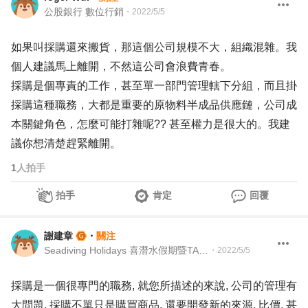
公股銀行 數位行銷
・
2022/5/5
如果叫採購還來搬貨，那這個公司規模不大，組織混雜。我
個人建議馬上離開，不然這公司會浪費青春。
採購是個專責的工作，甚至單一部門管理轄下分組，而且掛
採購這種職務，大都是重要的原物料半成品供應鏈，公司成
本關鍵角色，怎麼可能打雜呢?? 甚至權力是很大的。我建
議你想清楚趕緊離開。
1
人拍手
拍手
肯定
回覆
謝建章
・
關注
Seadiving Holidays 喜潛水假期暨TAAA 台灣留澳校友會 Martech Director 行銷科技長暨TAAA 理事
・
2022/5/5
採購是一個很專門的職務, 就您所描述的來說, 公司的管理有
大問題, 採購不單只是購買商品, 還要開發新的來源, 比價, 甚