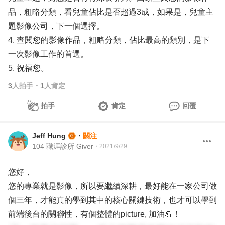
品，粗略分類，看兒童佔比是否超過3成，如果是，兒童主
題影像公司，下一個選擇。
4. 查閱您的影像作品，粗略分類，佔比最高的類別，是下
一次影像工作的首選。
5. 祝福您。
3
人拍手
・
1
人肯定
拍手
肯定
回覆
Jeff Hung
・
關注
104 職涯診所 Giver
・
2021/9/29
您好，
您的專業就是影像，所以要繼續深耕，最好能在一家公司做
個三年，才能真的學到其中的核心關鍵技術，也才可以學到
前端後台的關聯性，有個整體的picture, 加油💪！