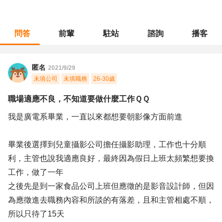
問答
前輩
駐站
諮詢
播客
職涯診所
/
傳播藝術
/
職場適應不良，不知道要做什麼工作ＱＱ
匿名
2021/9/29
未填公司
未填職務
26-30歲
職場適應不良，不知道要做什麼工作ＱＱ
我是廣電系畢業，一直以來都想要朝影像方面前進
畢業後選擇到兒童攝影公司擔任攝影助理，工作也十分順
利，主管也說我適應良好，最終因為假日上班太頻繁想要換
工作，做了一年
之後先是到一家食品公司上班但應徵的是影音設計師，但因
為應徵進去職務內容和所談的有落差，且和主管相處不順，
所以只待了15天