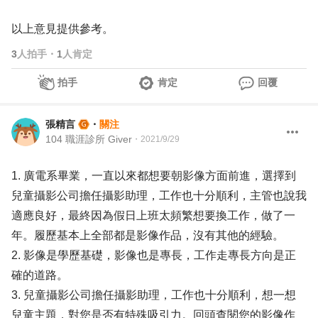
以上意見提供參考。
3
人拍手
・
1
人肯定
拍手
肯定
回覆
張精言
・
關注
104 職涯診所 Giver
・
2021/9/29
1. 廣電系畢業，一直以來都想要朝影像方面前進，選擇到
兒童攝影公司擔任攝影助理，工作也十分順利，主管也說我
適應良好，最終因為假日上班太頻繁想要換工作，做了一
年。履歷基本上全部都是影像作品，沒有其他的經驗。
2. 影像是學歷基礎，影像也是專長，工作走專長方向是正
確的道路。
3. 兒童攝影公司擔任攝影助理，工作也十分順利，想一想
兒童主題，對您是否有特殊吸引力。回頭查閱您的影像作