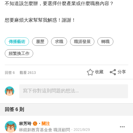
不知道該怎麼辦，要選擇什麼產業或什麼職務內容？
想要麻煩大家幫幫我解惑！謝謝！
傳播藝術
履歷
求職
職涯發展
轉職
頻繁換工作
收藏
分享
回答
6
觀看
2613
回答
6
則
林芳玲
・
關注
林鏡釧教育基金會 職涯顧問
・
2021/9/29