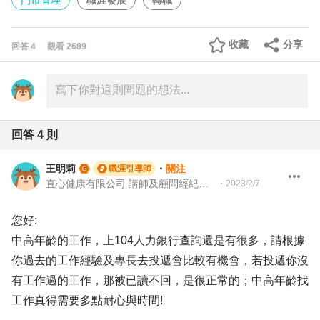
門市管理
職涯發展
轉職
收藏
分享
回答
4
觀看
2689
回答
4
則
王明莉
・
關注
職涯引導師
直心健康有限公司 講師及顧問經紀人、園藝治療師、就業服務專業人員、104Giver職涯引導師
・
2023/2/7
您好:
中高年齡的工作，上104人力銀行查詢還是有很多，請根據
你過去的工作經驗及專長去投遞會比較有機會，若投遞你沒
有工作過的工作，那被已讀不回，是很正常的；中高年齡找
工作真得需要多點耐心與時間!