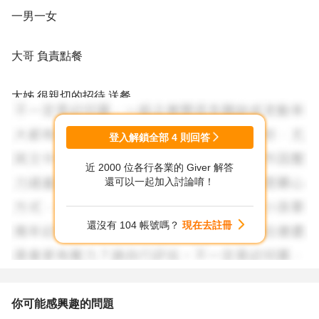
一男一女
大哥 負責點餐
大姊 很親切的招待 送餐
因為我不曉得您的居住地方
登入解鎖全部
4
則回答
近 2000 位各行各業的 Giver 解答
剛剛上他們官網 還有相關職缺的需求~
還可以一起加入討論唷！
您不妨 再重新搜尋看看
還沒有 104 帳號嗎？
現在去註冊
中高年級重新進入職場 慢慢的
會是個常態~
你可能感興趣的問題