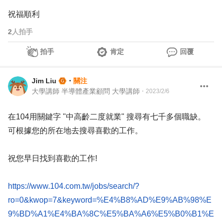
祝福順利
2
人拍手
拍手
肯定
回覆
Jim Liu
・
關注
大學講師 半導體產業顧問 大學講師
・
2023/2/6
在104用關鍵字 "中高齡二度就業" 搜尋有七千多個職缺。
可根據您的所在地去搜尋喜歡的工作。
祝您早日找到喜歡的工作!
https://www.104.com.tw/jobs/search/?
ro=0&kwop=7&keyword=%E4%B8%AD%E9%AB%98%E
9%BD%A1%E4%BA%8C%E5%BA%A6%E5%B0%B1%E