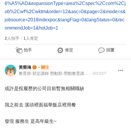
6%A5%AD&expansionType=area%2Cspec%2Ccom%2Cj
ob%2Cwf%2Cwktm&order=12&asc=0&page=2&mode=s&
jobsource=2018indexpoc&langFlag=0&langStatus=0&rec
ommendJob=1&hotJob=1
2
人拍手
・
1
人肯定
拍手
肯定
回覆
黃榮鴻
・
關注
教育部-部定講師 勞動部-勞動教育講師 職業安全衛生講師＆職涯顧問＆ 教育訓練顧問＆人生教練
・
2023/2/7
或許是投履歷的公司目前暫無相關職缺
我之前去 溪頭裡面福華飯店裡用餐
發現 服務生 是高年級生~