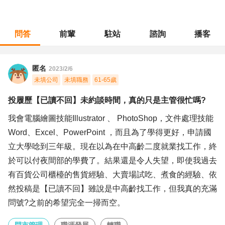
問答
前輩
駐站
諮詢
播客
職涯診所
/
門市管理
/
投履歷【已讀不回】未約談時間，真的只是主管很忙嗎?
匿名
2023/2/6
未填公司
未填職務
61-65歲
投履歷【已讀不回】未約談時間，真的只是主管很忙嗎?
我會電腦繪圖技能Illustrator 、 PhotoShop，文件處理技能
Word、Excel、PowerPoint ，而且為了學得更好，申請國
立大學唸到三年級。現在以為在中高齡二度就業找工作，終
於可以付夜間部的學費了。結果還是令人失望，即使我過去
有百貨公司櫃檯的售貨經驗、大賣場試吃、煮食的經驗、依
然投稿是【已讀不回】雖說是中高齡找工作，但我真的充滿
問號?之前的希望完全一掃而空。