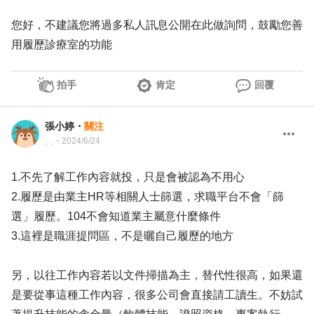
您好，不建議您將過多私人訊息公開在此做詢問，鼓勵您善
用履歷診療室的功能
拍手
肯定
回覆
張小婷
・
關注
. .
・
2024/6/24
1.不先了解工作內容就投，只是會被認為不用心
2.履歷是由業主HR等相關人士篩選，求職平台不會「篩
選」履歷。104不會知道業主屬意什麼條件
3.這裡是職涯提問區，不是曬自己履歷的地方
另，以往工作內容若以文件掃描為主，替代性很高，如果還
是要從事這種工作內容，很多公司會直接請工讀生。不妨試