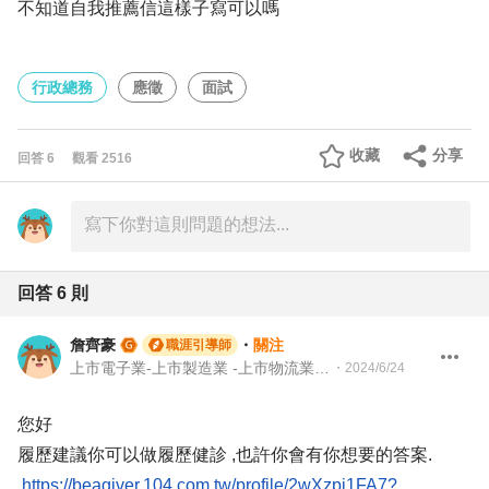
不知道自我推薦信這樣子寫可以嗎
行政總務
應徵
面試
收藏
分享
回答
6
觀看
2516
回答
6
則
詹齊豪
・
關注
職涯引導師
上市電子業-上市製造業 -上市物流業 -上市餐飲服務業 104 Giver 職涯引導師 第003202410005號
・
2024/6/24
您好
履歷建議你可以做履歷健診 ,也許你會有你想要的答案.
https://beagiver.104.com.tw/profile/2wXzpi1FA7?