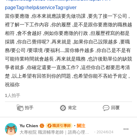
pageTag=help&serviceTag=giver
當你要應徵 ,你本來就應該要先做功課 ,要先了接一下公司 ,
裡了解一下工作內容 ,你的履歷 ,是不是跟你要應徵的職務越
相符 ,會不會越好 ,例如你要應徵的行政 ,但履歷裡寫的都是
採購 ,你自己覺得呢? ,再來就是 ,如果你自己設限越多 ,要職
務/要公司 /要環境 /要福利...,當你條件越多 ,你自己是不是有
可能待業時間就會越長 ,再來就是職務 ,也許後勤單位的缺競
爭者就多 ,你確定還要一直換工作? ,這些你自己都要思考清
楚 ,以上希望有回答到你的問題 ,也希望你能不吝給予肯定 ,
祝福你
1
人拍手
拍手
肯定
回覆
Yu Chien
・
關注
職涯引導師
大專校院 職涯輔導老師｜諮商心理師｜104Giver職涯引導師 第003202410062號
・
2024/6/24