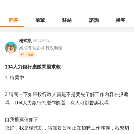
問答
前輩
駐站
諮詢
播客
職涯診所
/
行政總務
/
104人力銀行應徵問題求救
楊式凱
2024/6/24
業成有限公司 行政助理
36-40歲
104人力銀行應徵問題求救
1. 待業中
2.請問一下如果投行政人員是不是要先了解工作內容在投遞
嗎，104人力銀行怎麼作篩選，有人可以告訴我嗎
自我推薦信如下:
您好，我是楊式凱，得知貴公司正在招聘工作夥伴，我懇切