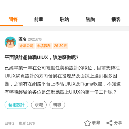
問答
前輩
駐站
諮詢
播客
職涯診所
/
藝術設計
/
平面設計想轉職UIUX，該怎麼做呢?
匿名
2021/7/6
未填公司
未填職務
26-30歲
平面設計想轉職UIUX，該怎麼做呢?
已經畢業一年在公司裡擔任美術設計的職位，目前想轉往
UIUX網頁設計的方向發展在投履歷及面試上遇到很多困
難，之前有在網路平台上學習UIUX及Figma軟體，不知道
有轉職經驗的各位是怎麼應徵上UIUX的第一份工作呢？
藝術設計
求職
轉職
收藏
分享
回答
2
觀看
1976