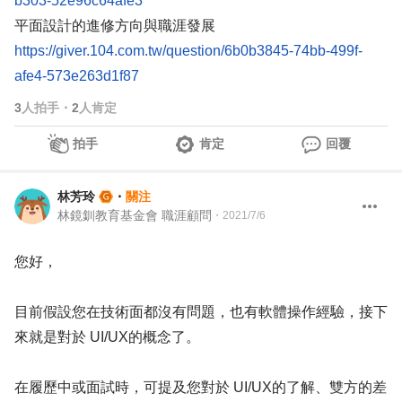
b303-52e96c64afe3
平面設計的進修方向與職涯發展
https://giver.104.com.tw/question/6b0b3845-74bb-499f-
afe4-573e263d1f87
3
人拍手
・
2
人肯定
拍手
肯定
回覆
林芳玲
・
關注
林鏡釧教育基金會 職涯顧問
・
2021/7/6
您好，
目前假設您在技術面都沒有問題，也有軟體操作經驗，接下
來就是對於 UI/UX的概念了。
在履歷中或面試時，可提及您對於 UI/UX的了解、雙方的差